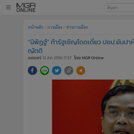
เลือกเครื่องมือท
•
หน้าหลัก
หน้าหลัก
การเมือง
ข่าวการเมือง
ค้นหา
•
ทันเหตุการณ์
Google
•
ภาคใต้
“นิพิฏฐ์” ท้ารัฐเชิญโดดเดี่ยว ปชป.ยันปาห
•
ภูมิภาค
MGR Onl
ญัตติ
•
Online Section
เผยแพร่:
12 ส.ค. 2556 17:37
โดย: MGR Online
ค้นหาขั
•
บันเทิง
•
ผู้จัดการรายวัน
•
คอลัมนิสต์
•
ละคร
•
CbizReview
•
Cyber BIZ
•
ผู้จัดกวน
•
Good health & Well-being
•
Green Innovation & SD