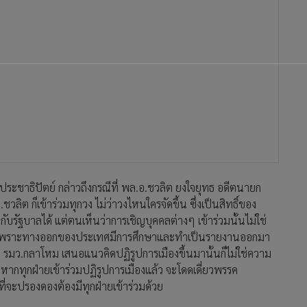
คประชาธิปัตย์ กล่าวถึงกรณีที่ พล.อ.ชวลิต ยงใจยุทธ อดีตนายก
วลิต ก็เข้าร่วมทุกวง ไม่ว่าวงไหนใครจัดขึ้น ซึ่งเป็นสิทธิ์ของ
ับรัฐบาลได้ แต่ตนเห็นว่าการเชิญบุคคลต่างๆ เข้าร่วมนั้นไม่ใช่
นี้ เพราะทางออกของประเทศมีการศึกษาและทำเป็นรายงานออกมา
ละ รมว.กลาโหม เสนอแนวคิดปฏิรูปการเมืองขึ้นมานั้นก็ไม่ใช่ความ
ะหากทุกฝ่ายเข้าร่วมปฏิรูปการเมืองแล้ว จะโดดเดี่ยวพรรค
ที่จะปรองดองต้องมีทุกฝ่ายเข้าร่วมด้วย