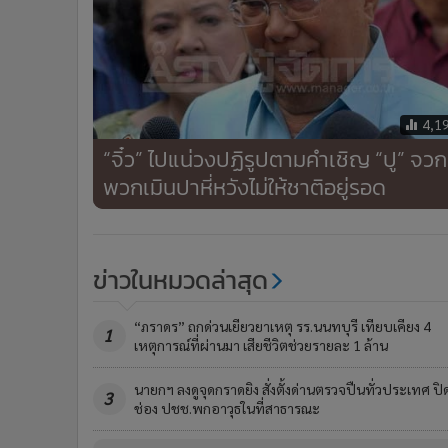
4,1
“จิ๋ว” ไปแน่วงปฏิรูปตามคำเชิญ “ปู” จวก
พวกเมินปาหี่หวังไม่ให้ชาติอยู่รอด
ข่าวในหมวดล่าสุด
“ภราดร” ถกด่วนเยียวยาเหตุ รร.นนทบุรี เทียบเคียง 4
1
เหตุการณ์ที่ผ่านมา เสียชีวิตช่วยรายละ 1 ล้าน
นายกฯ ลงดูจุดกราดยิง สั่งตั้งด่านตรวจปืนทั่วประเทศ ปิ
3
ช่อง ปชช.พกอาวุธในที่สาธารณะ