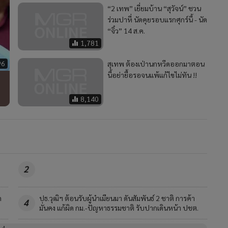
“2 เทพ” เยี่ยมบ้าน “สุวัจน์” ชวน
ร่วมปาหี่ นัดคุยรอบแรกศุกร์นี้ - นัด
“จิ๋ว” 14 ส.ค.
1,781
96
สุเทพ ต้องเป่านกหวีดออกมาตอน
นี้อย่ายื้อรอจนแพ้แก้ไขไม่ทัน !!
8,140
2
ด
ปธ.วุฒิฯ ต้อนรับผู้นำเมียนมา ดันสัมพันธ์ 2 ชาติ การค้า
4
มั่นคง แก้ผิด กม.-ปัญหาธรรมชาติ รับปากเดินหน้า ปชต.