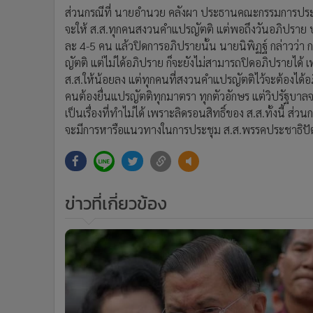
ส่วนกรณีที่ นายอำนวย คลังผา ประธานคณะกรรมการประสา
จะให้ ส.ส.ทุกคนสงวนคำแปรญัตติ แต่พอถึงวันอภิปร
ละ 4-5 คน แล้วปิดการอภิปรายนั้น นายนิพิฏฐ์ กล่าวว่า ก
ญัตติ แต่ไม่ได้อภิปราย ก็จะยังไม่สามารถปิดอภิปรายได
ส.ส.ให้น้อยลง แต่ทุกคนที่สงวนคำแปรญัตติไว้จะต้องได้อ
คนต้องยื่นแปรญัตติทุกมาตรา ทุกตัวอักษร แต่วิปรัฐบ
เป็นเรื่องที่ทำไม่ได้ เพราะลิดรอนสิทธิ์ของ ส.ส.ทั้งนี้
จะมีการหารือแนวทางในการประชุม ส.ส.พรรคประชาธิปัตย์ใน
ข่าวที่เกี่ยวข้อง