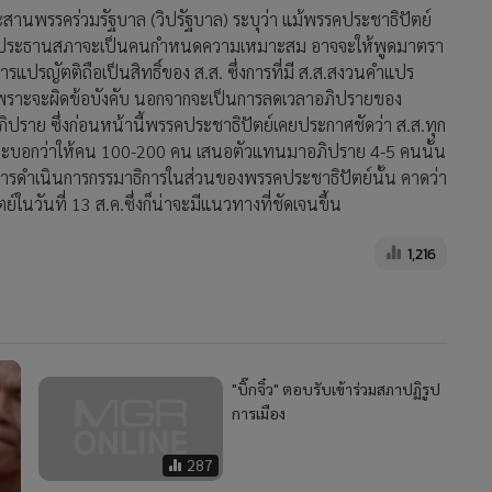
นพรรคร่วมรัฐบาล (วิปรัฐบาล) ระบุว่า แม้พรรคประชาธิปัตย์
าย ประธานสภาจะเป็นคนกำหนดความเหมาะสม อาจจะให้พูดมาตรา
ารแปรญัตติถือเป็นสิทธิ์ของ ส.ส. ซึ่งการที่มี ส.ส.สงวนคำแปร
้ เพราะจะผิดข้อบังคับ นอกจากจะเป็นการลดเวลาอภิปรายของ
ภิปราย ซึ่งก่อนหน้านี้พรรคประชาธิปัตย์เคยประกาศชัดว่า ส.ส.ทุก
าลจะบอกว่าให้คน 100-200 คน เสนอตัวแทนมาอภิปราย 4-5 คนนั้น
 ส่วนการดำเนินการกรรมาธิการในส่วนของพรรคประชาธิปัตย์นั้น คาดว่า
วันที่ 13 ส.ค.ซึ่งก็น่าจะมีแนวทางที่ชัดเจนขึ้น
1,216
"บิ๊กจิ๋ว" ตอบรับเข้าร่วมสภาปฏิรูป
การเมือง
287