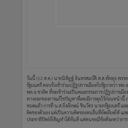
•
อินโดจีน
•
กองทุนรวม
•
Celeb Online
•
Factcheck
•
ญี่ปุ่น
•
News1
•
Gotomanager
วันนี้ (12 ส.ค.) นายนิพิฏฐ์ อินทรสมบัติ ส.ส.พัทลุง พรร
รัฐมนตรี ตอบรับเข้าร่วมปฏิรูปการเมืองกับรัฐบาลว่า พล.อ.ช
พล.อ.ชวลิต ที่จะเข้าร่วมเป็นคณะกรรมการปฏิรูปการเมืองก
ทางออกของการแก้ไขปัญหาที่เคยมีการคุยไว้ก่อนหน้า
หมดแล้ว การที่ น.ส.ยิ่งลักษณ์ ชินวัตร นายกรัฐมนตรี แ
คิดของตัวเอง แต่เป็นความคิดของคนอื่นที่ยัดเยียดให้ แล
ประชาธิปัตย์ก็เชิญทำได้ทันที แต่ตนขอมีข้อสังเกตว่าการ