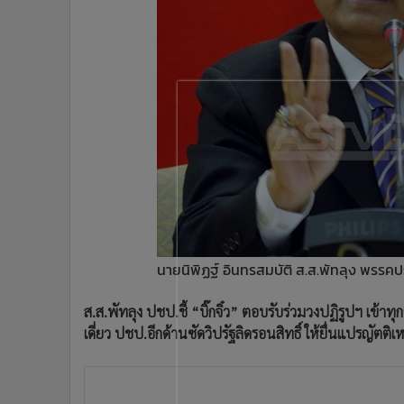
•
Management & HR
•
MGR Live
•
Infographic
•
การเมือง
•
ท่องเที่ยว
•
กีฬา
•
ต่างประเทศ
•
Special Scoop
•
เศรษฐกิจ-ธุรกิจ
•
จีน
•
ชุมชน-คุณภาพชีวิต
นายนิพิฏฐ์ อินทรสมบัติ ส.ส.พัทลุง พรรคป
•
อาชญากรรม
•
Motoring
ส.ส.พัทลุง ปชป.ชี้ “บิ๊กจิ๋ว” ตอบรับร่วมวงปฏิรูปฯ เข้าทุก
•
เกม
เดี่ยว ปชป.อีกด้านซัดวิปรัฐลิดรอนสิทธิ์ ให้ยื่นแปรญัตติเห
•
วิทยาศาสตร์
•
SMEs
•
หุ้น