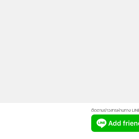
1
"ปู"ยกหูเชิญ"บิ๊กจิ๋ว"ร่วมสภาปฏิรูปฯ ชี้
ทางรอด ปท.สำคัญกว่า กม.
กำลังโหลด...