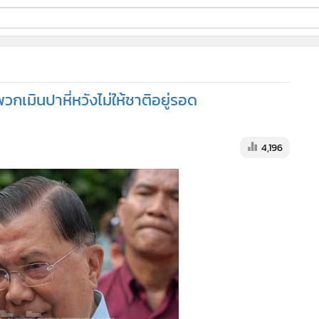
ี่ใช้
วกเมินปาหี่หวังไม่ให้ชาติอยู่รอด
ine
้นสูง
4,196