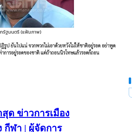
กรัฐมนตรี (แฟ้มภาพ)
ฏิรูป ยันไปแน่ จวกพวกไม่เอาด้วยหวังไม่ให้ชาติอยู่รอด อย่าพูด
ญเท่าการอยู่รอดของชาติ แต่ถ้าถอนนิรโทษแล้วรอดก็ถอน