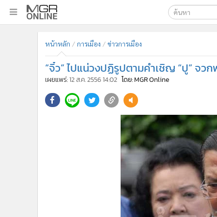
เลือกเครื่องมือท
•
หน้าหลัก
หน้าหลัก
การเมือง
ข่าวการเมือง
ค้นหา
•
ทันเหตุการณ์
Google
•
ภาคใต้
“จิ๋ว” ไปแน่วงปฏิรูปตามคำเชิญ “ปู” จวกพ
•
ภูมิภาค
MGR Onl
เผยแพร่:
12 ส.ค. 2556 14:02
โดย: MGR Online
•
Online Section
ค้นหาขั
•
บันเทิง
•
ผู้จัดการรายวัน
•
คอลัมนิสต์
•
ละคร
•
CbizReview
•
Cyber BIZ
•
ผู้จัดกวน
•
Good health & Well-being
•
Green Innovation & SD