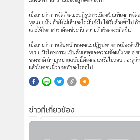
วันนี้ (12 ส.ค.) ที่วัดชนะสงครามราชวรมหาวิหาร เมื่อเ
สัมภาษณ์ถึงกรณีที่รัฐบาลได้ชวนให้เข้าร่วมสภาปฏิรูปทางกา
และ รมว.กลาโหม ได้โทร.มาชวนตน เพื่อให้ได้รับทราบ และข
บ้านเมืองเรายังมีความขัดแย้งอยู่แบบนี้ เป็นสิ่งที่เสี
ชาติบ้านเมืองเสียความเป็นชาติ สิ่งสำคัญที่สุด เหนือสิ่งอ
ทำให้ประเทศชาติอยู่รอดปลอดภัยเป็นหน้าที่ของคนไทยทุ
ได้ ถ้าท่านไม่ให้ความร่วมมือ แสดงว่าท่านไม่ต้องการให้ปร
มีสิ่งใดที่ทำให้บ้านเมืองอยู่รอดก็ต้องทำ
เมื่อถามว่า การจัดตั้งคณะปฏิรูปการเมืองเป็นเพียงการจั
พูดแบบนั้น ถ้ายังไม่เห็นอะไร มันยังไม่ได้เริ่มด้วยซ้ำไป
และให้โอกาส เราต้องช่วยกัน ความสำเร็จคงจะเกิดขึ้น
เมื่อถามว่า การเดินหน้าของคณะปฏิรูปทางการเมืองจำเ
พ.ร.บ.นิรโทษกรรม เป็นต้นเหตุของความขัดแย้ง พล.อ.ชวลิ
ของชาติ ถ้ากฎหมายฉบับนี้ต้องถอนหรือไม่ถอน ลองดูว่า