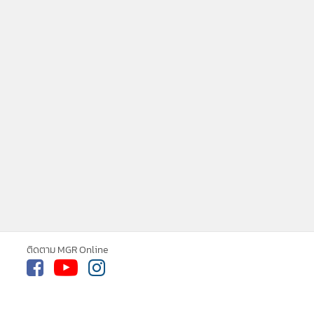
ne ใช้คุกกี้ (Cookies)
ใช้คุกกี้ เพื่อจัดการข้อมูลส่วนบุคคลเพื่อนำ
ารณ์คอนเทนต์ที่ดีที่สุดให้กับผู้อ่านบน
รับทราบ
ละ แอพพลิเคชั่น
เงื่อนไขการใช้งานเว็บไซต์
และ
ิส่วนบุคคล