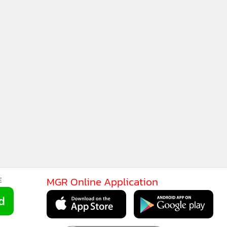
"บิ๊กจิ๋ว" ตอบรับเข้าร่วมสภาปฏิรูป
การเมือง
287
“2 เทพ” เยี่ยมบ้าน “สุวัจน์” ชวน
ร่วมปาหี่ นัดคุยรอบแรกศุกร์นี้ - นัด
“จิ๋ว” 14 ส.ค.
1,781
88
ปฏิวัติรอบนี้ (ถ้ามี) ต้องทหาร
MGR Onli
แตงโม-ตร.มะเขือเทศ พา “แม้ว”
กลับบ้าน!!
MGR Online 
20,023
เสนอ ประสบก
เว็บไซต์ แ
นโยบายสิทธ