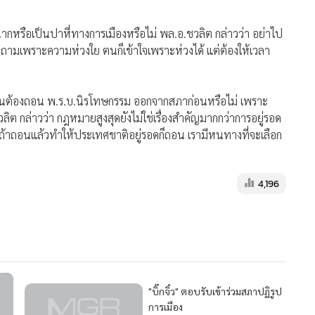
วลา 11.00 น.พล.อ.ชวลิต ยงใจยุทธ อดีตนายกรัฐมนตรี ให้
รเมืองว่า ไม่กี่วันที่ผ่านมา น.ส.ยิ่งลักษณ์ ชินวัตร นายกรัฐมนตรี
อให้ไปช่วย ซึ่งตนต้องไปแน่ แต่ก่อนอื่นต้องเข้าใจว่า การที่
ยหายและจะนำมาซึ่งความไม่มั่นคงของชาติ จนในที่สุดจะทำให้ประเทศ
ื่นใด เหนือกฎหมายทั้งหมดที่มีอยู่ คือ ความอยู่รอดของชาติ สิ่งใดที่
กคนที่ต้องกระทำ ทุกคนต้องให้ความร่วมมือจะไปอ้างสิ่งไหนไม่
ะเทศชาติอยู่รอด แล้วคนที่ถูกรับเชิญหรือไม่ได้รับเชิญก็แล้วแต่ ถ้า
ดฉากหรือเป็นปาหี่ทางการเมืองหรือไม่ พล.อ.ชวลิต กล่าวว่า อย่าไป
 ถ้าถามเพราะความห่วงใย ตนก็เข้าใจเพราะห่วงได้ แต่ต้องให้เวลา
ป็นต้องถอน พ.ร.บ.นิรโทษกรรม ออกจากสภาก่อนหรือไม่ เพราะ
ต กล่าวว่า กฎหมายสูงสุดยังไม่ใช่เรื่องสำคัญมากกว่าการอยู่รอด
ถ้าถอนแล้วทำให้ประเทศชาติอยู่รอดก็ถอน เรามีหนทางที่จะเลือก