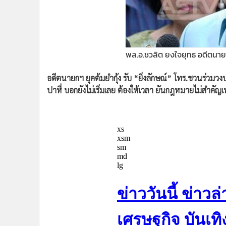
•
Management & HR
•
MGR Live
•
Infographic
•
การเมือง
พล.อ.ชวลิต ยงใจยุทธ อดีตนาย
•
ท่องเที่ยว
•
กีฬา
อดีตนายกฯ ยุคต้มยำกุ้ง รับ “ยิ่งลักษณ์” โทร.ชวนร่วมวงป
•
ต่างประเทศ
ปาหี่ บอกยังไม่เริ่มเลย ต้องให้เวลา ยันกฎหมายไม่สำคั
•
Special Scoop
•
เศรษฐกิจ-ธุรกิจ
•
จีน
•
ชุมชน-คุณภาพชีวิต
•
อาชญากรรม
•
Motoring
•
เกม
•
วิทยาศาสตร์
•
SMEs
•
หุ้น