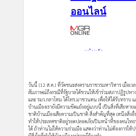
•
อินโดจีน
•
กองทุนรวม
•
Celeb Online
•
Factcheck
•
ญี่ปุ่น
•
News1
•
Gotomanager