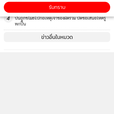
รับทราบ
นายกฯ สั่งเข้ม ไม่ใช่ จนท.พกปืนออกนอกบ้านโทษหนัก
4
ปืนถูกขโมยไปก่อเหตุเจ้าของผิดร่วม ปัดข้อเสนอให้ครู
พกปืน
ข่าวอื่นในหมวด