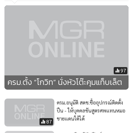
97
ครม.ตั้ง “โกวิท” นั่งหัวโต๊ะคุมแท็บเล็ต
ครม.อนุมัติ สตช.ซื้ออุปกรณ์ติดตั้ง
ปืน - ให้บุคคลชันสูตรศพแทนหมอ
ชายแดนใต้ได้
87