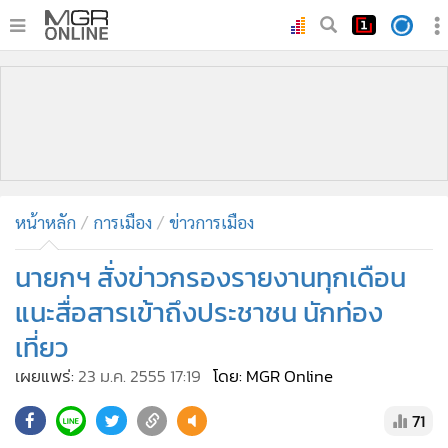
•
หน้าหลัก
•
ทันเหตุการณ์
•
ภาคใต้
•
ภูมิภาค
•
Online Section
หน้าหลัก
การเมือง
ข่าวการเมือง
•
บันเทิง
•
ผู้จัดการรายวัน
นายกฯ สั่งข่าวกรองรายงานทุกเดือน
•
คอลัมนิสต์
แนะสื่อสารเข้าถึงประชาชน นักท่อง
•
ละคร
เที่ยว
•
CbizReview
เผยแพร่:
23 ม.ค. 2555 17:19
โดย: MGR Online
•
Cyber BIZ
•
ผู้จัดกวน
71