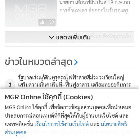
นายกฯ เยือนฟิลิปปินส์ 19 ก.พ.ถก
การค้าเกษตร จ่อออกใบรับรองครู
102
อภิวัฒน์ประเทศไทย สิทธิชุมชนกับ
แสดงเพิ่มเติม
ความมั่นคงทางอาหาร
237
ข่าวในหมวดล่าสุด
รัฐบาลเร่งแก้ดินทรุดรถไฟฟ้าสายสีม่วง วงเวียนใหญ่
1
เสริมความมั่นคงพื้นที่–ฟื้นฟูอาคาร เตรียมทยอยคืนการ
จราจร
MGR Online ใช้คุกกี้ (Cookies)
MGR Online ใช้คุกกี้ เพื่อจัดการข้อมูลส่วนบุคคลเพื่อนำเสนอ
2
ประสบการณ์คอนเทนต์ที่ดีที่สุดให้กับผู้อ่านบนเว็บไซต์ และ
แอพพลิเคชั่น
เงื่อนไขการใช้งานเว็บไซต์
และ
นโยบายสิทธิ
"ยศชนัน" ร่วมพิธีรดน้ำศพ "ครูทิวาพร" เหยื่อเหตุสลด
3
รร.เทพศิรินทร์ นนทบุรี พร้อมให้กำลังใจครอบครัวผู้เสีย
ส่วนบุคคล
ชีวิต