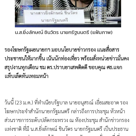
•
เกม
•
วิทยาศาสตร์
•
SMEs
น.ส.ยิ่งลักษณ์ ชินวัตร นายกรัฐมนตรี (แฟ้มภาพ)
•
หุ้น
•
อินโดจีน
รองโฆษกรัฐเผยนายกฯ มอบนโยบายข่าวกรอง แนะสื่อสาร
•
กองทุนรวม
ประชาชนให้มากขึ้น เน้นนักท่องเที่ยว พร้อมสั่งหน่วยข่าวมั่นคง
•
Celeb Online
สรุปงานทุกเดือน ชม ตร.ปราบยาเสพติดดี ขอบคุณ ศธ.แจก
•
Factcheck
แท็บเล็ตทันเทอมหน้า
•
ญี่ปุ่น
•
News1
•
Gotomanager
วันนี้ (23 ม.ค.) ที่ทำเนียบรัฐบาล นายอนุสรณ์ เอี่ยมสะอาด รอง
โฆษกประจำสำนักนายกรัฐมนตรี กล่าวถึงการประชุม หัวหน้า
ส่วนราชการระดับปลัดกระทรวง ณ ห้องประชุม สำนักข่าวกรอง
แห่งชาติ ที่มี น.ส.ยิ่งลักษณ์ ชินวัตร นายกรัฐมนตรี เป็นประธาน