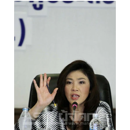
•
Good health & Well-being
•
Green Innovation & SD
•
Management & HR
•
MGR Live
•
Infographic
•
การเมือง
•
ท่องเที่ยว
•
กีฬา
•
ต่างประเทศ
•
Special Scoop
•
เศรษฐกิจ-ธุรกิจ
•
จีน
•
ชุมชน-คุณภาพชีวิต
•
อาชญากรรม
•
Motoring