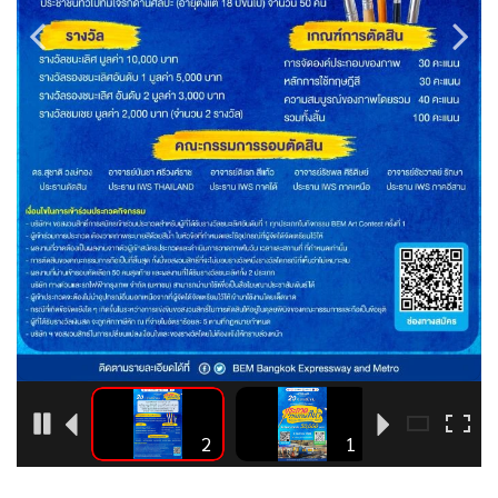
•
Good health & Well-being
•
Green Innovation & SD
•
Management & HR
•
MGR Live
•
Infographic
•
การเมือง
•
ท่องเที่ยว
•
กีฬา
•
ต่างประเทศ
•
Special Scoop
•
เศรษฐกิจ-ธุรกิจ
•
จีน
•
ชุมชน-คุณภาพชีวิต
1
2
1
•
อาชญากรรม
•
Motoring