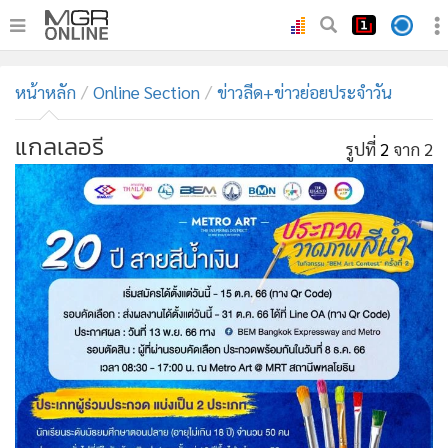
•
หน้าหลัก
หน้าหลัก
Online Section
ข่าวลีด+ข่าวย่อยประจำวัน
•
ทันเหตุการณ์
•
ภาคใต้
แกลเลอรี
รูปที่
2
จาก 2
•
ภูมิภาค
•
Online Section
•
บันเทิง
•
ผู้จัดการรายวัน
•
คอลัมนิสต์
•
ละคร
•
CbizReview
•
Cyber BIZ
•
ผู้จัดกวน