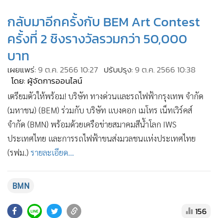
•
เกม
กลับมาอีกครั้งกับ BEM Art Contest
•
วิทยาศาสตร์
ครั้งที่ 2 ชิงรางวัลรวมกว่า 50,000
•
SMEs
บาท
•
หุ้น
•
เผยแพร่:
อินโดจีน
9 ต.ค. 2566 10:27
ปรับปรุง:
9 ต.ค. 2566 10:38
โดย: ผู้จัดการออนไลน์
•
กองทุนรวม
เตรียมตัวให้พร้อม! บริษัท ทางด่วนและรถไฟฟ้ากรุงเทพ จำกัด
•
Celeb Online
(มหาชน) (BEM) ร่วมกับ บริษัท แบงคอก เมโทร เน็ทเวิร์คส์
•
Factcheck
จำกัด (BMN) พร้อมด้วยเครือข่ายสมาคมสีน้ำโลก IWS
•
ญี่ปุ่น
ประเทศไทย และการรถไฟฟ้าขนส่งมวลชนแห่งประเทศไทย
•
News1
(รฟม.)
รายละเอียด...
•
Gotomanager
BMN
156