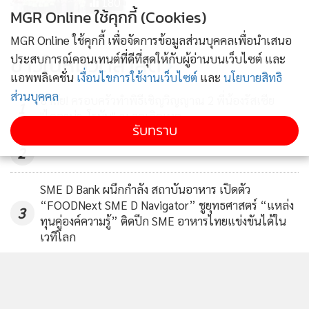
180
MGR Online ใช้คุกกี้ (Cookies)
MGR Online ใช้คุกกี้ เพื่อจัดการข้อมูลส่วนบุคคลเพื่อนำเสนอ
ข่าวในหมวดล่าสุด
ประสบการณ์คอนเทนต์ที่ดีที่สุดให้กับผู้อ่านบนเว็บไซต์ และ
แอพพลิเคชั่น
เงื่อนไขการใช้งานเว็บไซต์
และ
นโยบายสิทธิ
ส่วนบุคคล
อาลัย! ครอบครัวทำพิธีเชิญวิญญาณ 2 พี่น้องรัสเซีย
1
"ไดอาน่า-โรมัน" ณ จุดเกิดเหตุ
รับทราบ
2
SME D Bank ผนึกกำลัง สถาบันอาหาร เปิดตัว
“FOODNext SME D Navigator” ชูยุทธศาสตร์ “แหล่ง
3
ทุนคู่องค์ความรู้” ติดปีก SME อาหารไทยแข่งขันได้ใน
เวทีโลก
กระทรวงต่างประเทศ เผยภาพส่งร่าง “ฮลุน โซโล่” แก่พี่
4
ชาย-พี่สาว เพื่อนำไปพิสูจน์ที่สถาบันนิติวิทยาศาสตร์