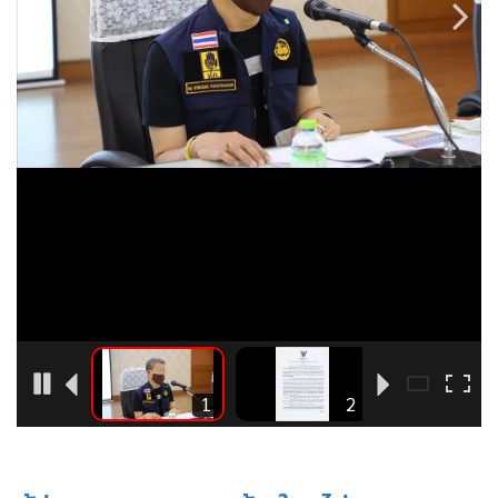
•
Good health & Well-being
•
Green Innovation & SD
•
Management & HR
•
MGR Live
•
Infographic
•
การเมือง
•
ท่องเที่ยว
•
กีฬา
•
ต่างประเทศ
•
Special Scoop
•
เศรษฐกิจ-ธุรกิจ
•
จีน
3
1
2
•
ชุมชน-คุณภาพชีวิต
•
อาชญากรรม
•
Motoring