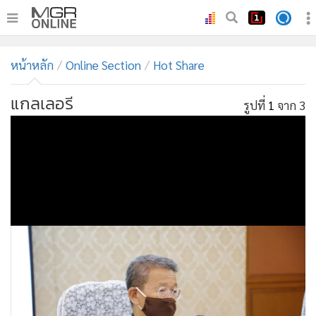
•
หน้าหลัก
หน้าหลัก
Online Section
Hot Share
•
ทันเหตุการณ์
•
ภาคใต้
แกลเลอรี
รูปที่
1
จาก 3
•
ภูมิภาค
•
Online Section
•
บันเทิง
•
ผู้จัดการรายวัน
•
คอลัมนิสต์
•
ละคร
•
CbizReview
•
Cyber BIZ
•
ผู้จัดกวน