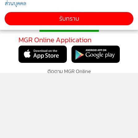
1
ส่วนบุคคล
มีลิขสิทธิ์ 50 ปี ทายาทรับสิทธิต่อได้
รับทราบ
2
1 ส.ค.นี้เชื่อมใบสั่งค้างกับขนส่งฯ ถึงจ่ายภาษีรถแล้วก็ไม่
3
ได้ป้าย ทนายอินฟลูฯ ร้องผู้ตรวจฯ ขัด รธน.หรือไม่?
“ฮลุน โซโล่” ทำประกันเดินทางไว้ 5 ล้าน คุ้มครอง
4
อุบัติเหตุ-ฆาตกรรม
ข่าวอื่นในหมวด
ติดตามข่าวสารผ่านทาง LINE