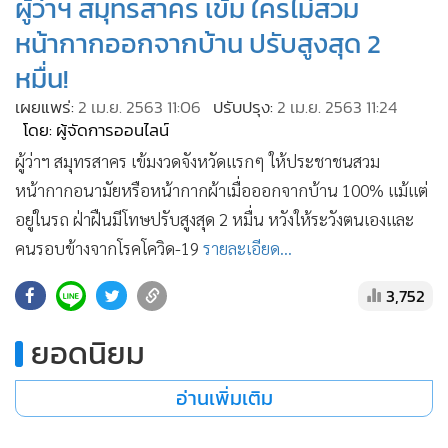
ผู้ว่าฯ สมุทรสาคร เข้ม ใครไม่สวม
•
เกม
หน้ากากออกจากบ้าน ปรับสูงสุด 2
•
วิทยาศาสตร์
หมื่น!
•
SMEs
เผยแพร่:
2 เม.ย. 2563 11:06
ปรับปรุง:
2 เม.ย. 2563 11:24
•
หุ้น
โดย: ผู้จัดการออนไลน์
•
อินโดจีน
ผู้ว่าฯ สมุทรสาคร เข้มงวดจังหวัดแรกๆ ให้ประชาชนสวม
•
กองทุนรวม
หน้ากากอนามัยหรือหน้ากากผ้าเมื่อออกจากบ้าน 100% แม้แต่
•
Celeb Online
อยู่ในรถ ฝ่าฝืนมีโทษปรับสูงสุด 2 หมื่น หวังให้ระวังตนเองและ
•
Factcheck
คนรอบข้างจากโรคโควิด-19
รายละเอียด...
•
ญี่ปุ่น
3,752
•
News1
•
Gotomanager
ยอดนิยม
อ่านเพิ่มเติม