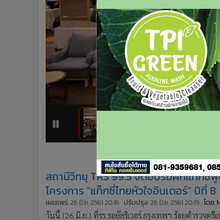
•
Management & HR
•
MGR Live
•
Infographic
•
การเมือง
•
ท่องเที่ยว
•
กีฬา
•
ต่างประเทศ
•
Special Scoop
•
เศรษฐกิจ-ธุรกิจ
•
จีน
1
2
•
ชุมชน-คุณภาพชีวิต
•
อาชญากรรม
•
Motoring
สถานีวิทยุ TRS 99.5 จัดอบรมฝึกแท็กซี
•
เกม
โครงการ “แท็กซี่ไทยหัวใจอินเตอร์” ปีที่ 8
•
วิทยาศาสตร์
•
SMEs
เผยแพร่:
26 มิ.ย. 2561 20:16
ปรับปรุง:
26 มิ.ย. 2561 20:19
โดย: 
•
หุ้น
วันนี้ (26 มิ.ย.) ที่รร.รอยัลริเวอร์ กรุงเทพฯ ร้อยตำร