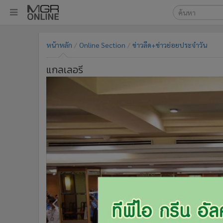
เลือกเครื่องมือท
•
หน้าหลัก
หน้าหลัก
Online Section
ข่าวลีด+ข่าวย่อยประจำวัน
ค้นหา
•
ทันเหตุการณ์
Google
•
ภาคใต้
แกลเลอรี
•
ภูมิภาค
MGR Onl
•
Online Section
ค้นหาขั
•
บันเทิง
•
ผู้จัดการรายวัน
•
คอลัมนิสต์
•
ละคร
•
CbizReview
•
Cyber BIZ
•
ผู้จัดกวน
•
Good health & Well-being
•
Green Innovation & SD