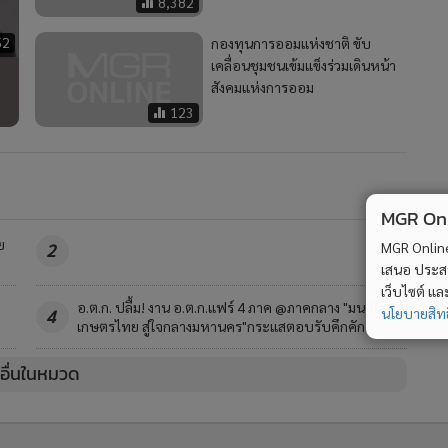
8,382
52
กองทุนการออมแห่งชาติ ขับ
เคลื่อนชุมชนเข้มแข็งร่วมเดินหน้า
สังคมแห่งการออม
123
MGR Onli
ย
MGR Online 
2
เสนอ ประสบก
เว็บไซต์ แ
อ.ต.ก. ปลื้ม! งาน อ.ต.ก.แฟร์ 4 ภาค @ภาคกลาง "มนต์เสน่ห์
นโยบายสิทธ
4
เกษตรไทย สู่ใจกลางมหานคร"กระแสตอบรับคึกคัก
วอื่นในหมวด