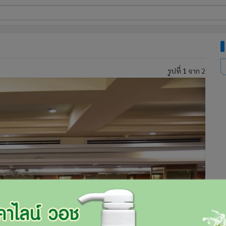
ี่ใช้
รูปที่
1
จาก 2
ine
้นสูง