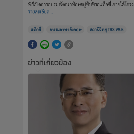
พิธีเปิดการอบรมพัฒนาทักษะผู้ขับขี่รถแท็กซี่ ภายใต้โคร
•
อินโดจีน
รายละเอียด...
•
กองทุนรวม
•
Celeb Online
•
Factcheck
แท็กซี่
อบรมภาษาอังกฤษ
สถานีวิทยุ TRS 99.5
•
ญี่ปุ่น
•
News1
•
Gotomanager
ข่าวที่เกี่ยวข้อง