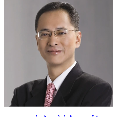
•
Good health & Well-being
•
Green Innovation & SD
•
Management & HR
•
MGR Live
•
Infographic
•
การเมือง
•
ท่องเที่ยว
•
กีฬา
•
ต่างประเทศ
•
Special Scoop
•
เศรษฐกิจ-ธุรกิจ
•
จีน
•
ชุมชน-คุณภาพชีวิต
•
อาชญากรรม
•
Motoring