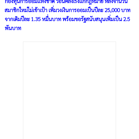
กองทุนการออมแห่งชาติ วอนคลังเร่งแก้กฎหมาย หลังจำนวน
•
เกม
สมาชิกใหม่ไม่เข้าเป้า เพิ่มวงเงินการออมเป็นปีละ 25,000 บาท
•
วิทยาศาสตร์
จากเดิมปีละ 1.35 หมื่นบาท พร้อมขอรัฐสนับสนุนเพิ่มเป็น 2.5
•
SMEs
พันบาท
•
หุ้น
•
อินโดจีน
•
กองทุนรวม
•
Celeb Online
•
Factcheck
•
ญี่ปุ่น
•
News1
•
Gotomanager