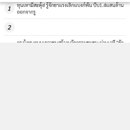
ทุนเทามีสะดุ้ง! รู้จักยาแรงเลิกแบงก์พัน บีบ1.4แสนล้าน
1
ออกจากรู
พร้อมกันนี้ ได้เสนอให้แก้ไขเงินสมทบในส่วนของรัฐบาลสูงสุดไม่
เกิน 1.2 พันบาท เป็น 2.5 พันบาท โดยสัดส่วนการสมทบของ
2
รัฐบาลยังยึดตามช่วงอายุของสมาชิกเหมือนเดิม คือ อายุ 15-30
ปี รัฐบาลสมทบ 50% อายุ 30-50 ปี รัฐบาลสมทบ 80% และอายุ
กรุงไทย หนุนเยาวชนสร้างนวัตกรรมชุมชน ผ่านเวที "ฮัก
50 ปีขึ้นไป รัฐบาลสมทบ 100%
3
แม่ Hackathon" ทีม Jernae จุฬาฯ คว้าแชมป์ ใช้ AI
ติดตามทรัพย์สินสูญหาย
“หากกระทรวงการคลังเห็นชอบการแก้ไขกฎหมาย และบังคับ
แบงก์กรุงเทพ จัดเต็มโซลูชันทางการเงินในงาน Money
ใช้ได้ทันในช่วงครึ่งปีหลัง น่าจะเป็นจุดเปลี่ยนสำคัญทำให้
4
Expo โคราช หนุนลูกค้าเติบโตอย่างมั่นคงในยุคดิจิทัล
แรงงานนอกระบบเข้ามาเป็นสมาชิก กอช.มากขึ้น เพราะเห็นว่า
รัฐบาลจ่ายสมทบให้มากขึ้น โดยภาพรวมของการใช้งบประมาณ
ข่าวอื่นในหมวด
กรณีที่เพิ่มเงินสมทบเป็น 2.5 พันบาทต่อปี ถ้าคิดจากฐาน
สมาชิกที่ตั้งเป้าเพิ่มเป็น 1 ล้านราย เท่ากับรัฐต้องจ่ายเงินสมทบ
เป็นปีละ 2.5 พันล้านบาท เทียบจากปี 2559 ที่ใช้รูปแบบการ
จ่ายสมทบปัจจุบัน รัฐต้องจ่ายเงินสมทบราว 600-700 ล้านบาท”
นายสมพร กล่าว