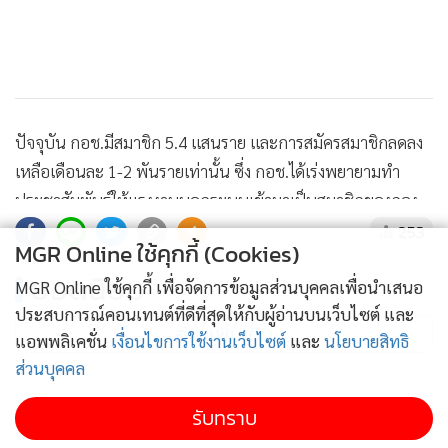
ปัจจุบัน กอช.มีสมาชิก 5.4 แสนราย และการสมัครสมาชิกลดลง
เหลือเดือนละ 1-2 พันรายเท่านั้น ซึ่ง กอช.ได้เร่งพยายามทำ
แสดงเพิ่มเติม
ประชาสัมพันธ์ให้แรงงานนอกระบบเข้ามาเป็นสมาชิกของกอง
ทุนมากขึ้น และได้ตามเป้า 1 ล้านราย ในปีนี้
253
MGR Online ใช้คุกกี้ (Cookies)
ยอดนิยม
สำหรับรายละเอียดของการแก้ไขกฎหมาย คือ การส่งเงินสมทบ
MGR Online ใช้คุกกี้ เพื่อจัดการข้อมูลส่วนบุคคลเพื่อนำเสนอ
ประสบการณ์คอนเทนต์ที่ดีที่สุดให้กับผู้อ่านบนเว็บไซต์ และ
ของสมาชิกจากเดิมไม่เกิน 1.32 หมื่นบาทต่อปี เพิ่มเงินสมทบ
อ่านเพิ่มเติม
แอพพลิเคชั่น
เงื่อนไขการใช้งานเว็บไซต์
และ
นโยบายสิทธิ
ของสมาชิกไม่เกิน 2.5 หมื่นบาทต่อปี ซึ่งเป็นตัวเลขที่จำได้ง่าย
ส่วนบุคคล
และจำนวนเพิ่มมากขึ้น ทำให้สมาชิกที่ออมจำนวนมาก จะได้มี
ข่าวในหมวดล่าสุด
เงินเพื่อใช้การดำรงชีวิตหลังเกษียณเพิ่มมากขึ้น
รับทราบ