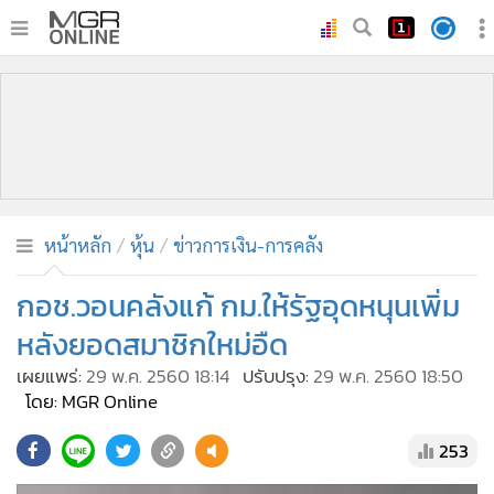
•
หน้าหลัก
•
ทันเหตุการณ์
•
ภาคใต้
•
ภูมิภาค
•
Online Section
หน้าหลัก
หุ้น
ข่าวการเงิน-การคลัง
•
บันเทิง
•
ผู้จัดการรายวัน
กอช.วอนคลังแก้ กม.ให้รัฐอุดหนุนเพิ่ม
•
คอลัมนิสต์
หลังยอดสมาชิกใหม่อืด
•
ละคร
เผยแพร่:
29 พ.ค. 2560 18:14
ปรับปรุง:
29 พ.ค. 2560 18:50
•
CbizReview
โดย: MGR Online
•
Cyber BIZ
253
•
ผู้จัดกวน