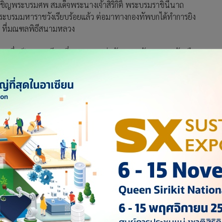
รถเชิญพระบรมศพ สมเด็จพระนางเจ้าสิริกิติ์ พระบรมราชินีนาถ
บรมมหาราชวังเรียบร้อยแล้ว ต่อมาทางกองทัพบกได้ทำการยิง
ัด ที่มณฑลพิธีสนามหลวง
ง" ซึ่งเป็นธรรมเนียมที่ทหาร 3 เหล่าทัพ (กองทัพบก กองทัพเรือ
่น วันเฉลิมพระชนมพรรษาของพระมหากษัตริย์, สมเด็จพระบรม
างสูงสุด การยิงสลุตหลวงมีการกำหนดจำนวนปืนที่ใช้ยิงและ
้องสนามหลวง