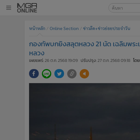
เลือกเครื่องมือท
•
หน้าหลัก
หน้าหลัก
Online Section
ข่าวลีด+ข่าวย่อยประจำวัน
ค้นหา
•
ทันเหตุการณ์
Google
•
ภาคใต้
กองทัพบกยิงสลุตหลวง 21 นัด เฉลิมพระ
•
ภูมิภาค
MGR Onl
หลวง
•
Online Section
เผยแพร่:
26 ต.ค. 2568 19:09
ปรับปรุง:
27 ต.ค. 2568 09:18
โดย
ค้นหาขั
•
บันเทิง
•
ผู้จัดการรายวัน
•
คอลัมนิสต์
•
ละคร
•
CbizReview
•
Cyber BIZ
•
ผู้จัดกวน
•
Good health & Well-being
•
Green Innovation & SD