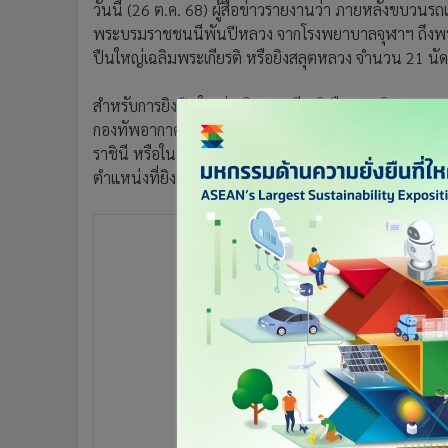
วันนี้ (26 ต.ค. 68) ผู้สื่อข่าวรายงานว่า ภายหลังขบวน
•
อินโดจีน
พระบรมราชชนนีพันปีหลวง จากโรงพยาบาลจุฬาฯ ถึงพระ
•
กองทุนรวม
ปืนใหญ่เฉลิมพระเกียรติ หรือยิงสลุตหลวง จำนวน 21 น
•
Celeb Online
•
Factcheck
สำหรับการยิงปืนใหญ่เฉลิมพระเกียรติ คือการ "ยิงสลุตหลว
•
ญี่ปุ่น
กองทัพอากาศ) จะยิงปืนใหญ่ 21 นัด ในโอกาสสำคัญ เช
•
News1
ราชินี หรือในพระราชพิธีสำคัญ เพื่อแสดงความเคารพอย่
ตำแหน่งที่ยิงตามแต่ละเหล่าทัพ เช่น กองทัพบกยิงที่ท
•
Gotomanager