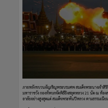
•
Management & HR
•
MGR Live
•
Infographic
•
การเมือง
•
ท่องเที่ยว
•
กีฬา
•
ต่างประเทศ
•
Special Scoop
•
เศรษฐกิจ-ธุรกิจ
•
จีน
•
ชุมชน-คุณภาพชีวิต
•
อาชญากรรม
•
Motoring
•
เกม
ภายหลังขบวนอัญเชิญพระบรมศพ สมเด็จพระนางเจ้าสิริ
•
วิทยาศาสตร์
มหาราชวัง กองทัพบกจัดพิธียิงสลุตหลวง 21 นัด ณ ท้
อาลัยอย่างสูงสุดแด่ สมเด็จพระพันปีหลวง ตามธรรมเน
•
SMEs
•
หุ้น