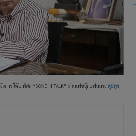
ิมพ์ผู้จัดการ ได้ไลฟ์สด “SONDHI TALK” ผ่านเฟซบุ๊กแฟนเพจ
คุยทุก