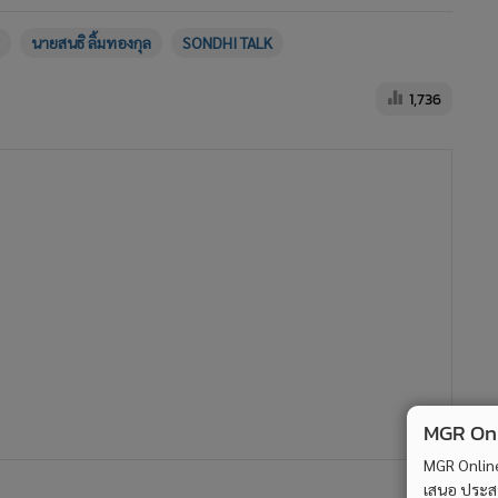
นายสนธิ ลิ้มทองกุล
SONDHI TALK
1,736
MGR Onli
MGR Online 
เสนอ ประสบก