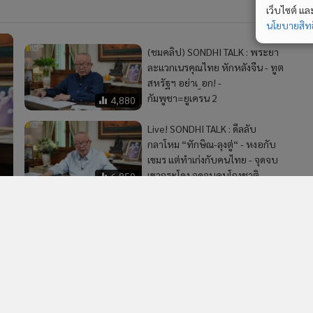
เว็บไซต์ แ
นโยบายสิทธ
(ชมคลิป) SONDHI TALK : พระยา
ละแวกเนรคุณไทย หักหลังจีน - ทูต
สหรัฐฯ อย่าเ_อก! -
กัมพูชา=ยูเครน 2
4,880
Live! SONDHI TALK : ดีลลับ
กลาโหม “ทักษิณ-ลุงตู่“ - หงอกับ
เขมร แต่ทำเก่งกับคนไทย - จุดจบ
เขากระโดง จุดจบคนโกงชาติ -
6,850
“พม่า” หมากตัวใหม่ “อินโด-
74
แปซิฟิก”
(ชมคลิป) SONDHI TALK : “ไทย-
กัมพูชา” แตกหัก - แม้ว-ฮุนเซน-
ชายชุดดำ พลิกฟ้าคว่ำดิน - หมานำ
ราชสีห์
8,659