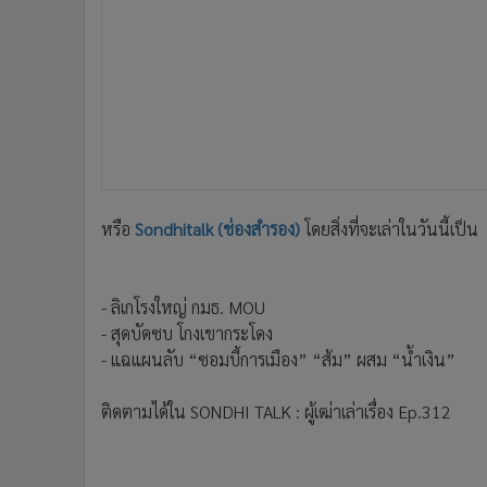
•
อินโดจีน
•
กองทุนรวม
•
Celeb Online
•
Factcheck
•
ญี่ปุ่น
•
News1
•
Gotomanager
หรือ
Sondhitalk (ช่องสำรอง)
โดยสิ่งที่จะเล่าในวันนี้เป็น
- ลิเกโรงใหญ่ กมธ. MOU
- สุดบัดซบ โกงเขากระโดง
- แฉแผนลับ “ซอมบี้การเมือง” “ส้ม” ผสม “น้ำเงิน”
ติดตามได้ใน SONDHI TALK : ผู้เฒ่าเล่าเรื่อง Ep.312