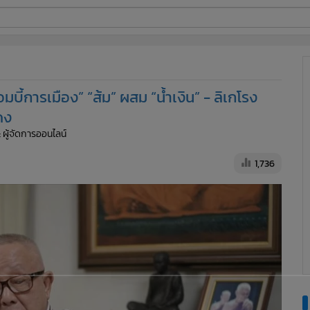
ี่ใช้
้การเมือง” “ส้ม” ผสม “น้ำเงิน” - ลิเกโรง
ine
ดง
: ผู้จัดการออนไลน์
้นสูง
1,736