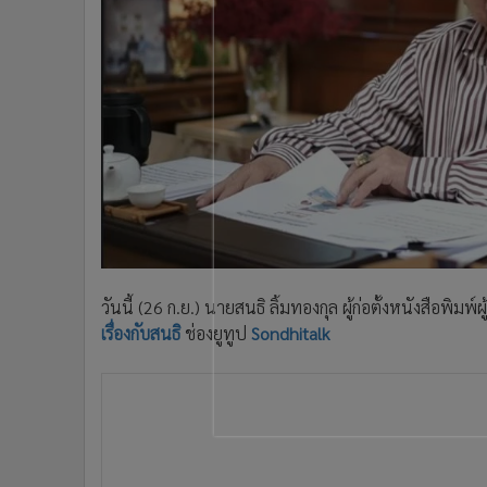
•
Management & HR
•
MGR Live
•
Infographic
•
การเมือง
•
ท่องเที่ยว
•
กีฬา
•
ต่างประเทศ
•
Special Scoop
•
เศรษฐกิจ-ธุรกิจ
•
จีน
•
ชุมชน-คุณภาพชีวิต
วันนี้ (26 ก.ย.) นายสนธิ ลิ้มทองกุล ผู้ก่อตั้งหนังสือพ
•
อาชญากรรม
เรื่องกับสนธิ
ช่องยูทูป
Sondhitalk
•
Motoring
•
เกม
•
วิทยาศาสตร์
•
SMEs
•
หุ้น