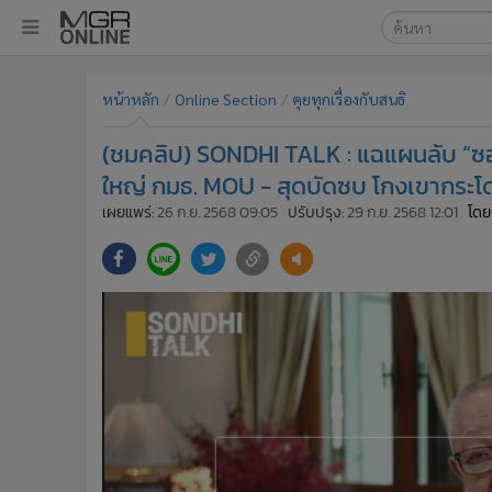
เลือกเครื่องมือท
•
หน้าหลัก
หน้าหลัก
Online Section
คุยทุกเรื่องกับสนธิ
ค้นหา
•
ทันเหตุการณ์
Google
•
ภาคใต้
(ชมคลิป) SONDHI TALK : แฉแผนลับ “ซอมบี
•
ภูมิภาค
MGR Onl
ใหญ่ กมธ. MOU - สุดบัดซบ โกงเขากระโ
•
Online Section
เผยแพร่:
26 ก.ย. 2568 09:05
ปรับปรุง:
29 ก.ย. 2568 12:01
โดย
ค้นหาขั
•
บันเทิง
•
ผู้จัดการรายวัน
•
คอลัมนิสต์
•
ละคร
•
CbizReview
•
Cyber BIZ
•
ผู้จัดกวน
•
Good health & Well-being
•
Green Innovation & SD