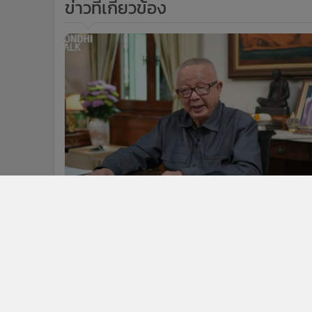
ข่าวที่เกี่ยวข้อง
3,4
(ชมคลิป) SONDHI TALK : ยกเลิก
“พัดยศ” ไปเลย! - อเวจี “สีกากอล์ฟ” -
“ฐานทัพพังงา” สมรภูมิใหม่? - “บิ๊กไทย-
เขมร” ร่วมกินหัวคิวต่างด้าว