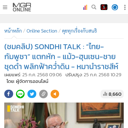
•
หน้าหลัก
•
หน้าหลัก
ทันเหตุการณ์
Online Section
คุยทุกเรื่องกับสนธิ
•
ภาคใต้
(ชมคลิป) SONDHI TALK : “ไทย-
•
ภูมิภาค
กัมพูชา” แตกหัก - แม้ว-ฮุนเซน-ชาย
•
Online Section
ชุดดำ พลิกฟ้าคว่ำดิน - หมานำราชสีห์
•
บันเทิง
เผยแพร่:
25 ก.ค. 2568 09:06
ปรับปรุง:
25 ก.ค. 2568 10:29
•
ผู้จัดการรายวัน
โดย: ผู้จัดการออนไลน์
•
คอลัมนิสต์
•
ละคร
8,660
•
CbizReview
•
Cyber BIZ
•
ผู้จัดกวน