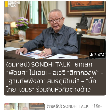
3,474
(ชมคลิป) SONDHI TALK : ยกเลิก
“พัดยศ” ไปเลย! - อเวจี “สีกากอล์ฟ” -
“ฐานทัพพังงา” สมรภูมิใหม่? - “บิ๊ก
ไทย-เขมร” ร่วมกินหัวคิวต่างด้าว
(ชมคลิป) SONDHI TALK : “โจ๊ก-