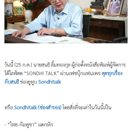
•
Good health & Well-being
•
Green Innovation & SD
•
Management & HR
•
MGR Live
•
Infographic
•
การเมือง
•
ท่องเที่ยว
•
กีฬา
วันนี้ (25 ก.ค.) นายสนธิ ลิ้มทองกุล ผู้ก่อตั้งหนังสือพิมพ์ผู้จัดการ
•
ต่างประเทศ
ได้ไลฟ์สด “SONDHI TALK” ผ่านเฟซบุ๊กแฟนเพจ
คุยทุกเรื่อง
กับสนธิ
ช่องยูทูบ
Sondhitalk
•
Special Scoop
•
เศรษฐกิจ-ธุรกิจ
•
จีน
หรือ
Sondhitalk (ช่องสำรอง)
โดยสิ่งที่จะเล่าในวันนี้เป็น
•
ชุมชน-คุณภาพชีวิต
•
อาชญากรรม
- “ไทย-กัมพูชา” แตกหัก
•
Motoring