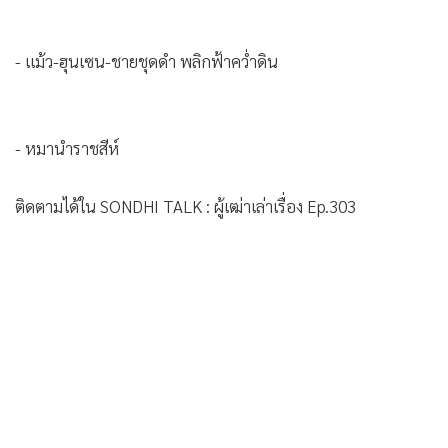
•
เกม
•
วิทยาศาสตร์
- แม้ว-ฮุนเซน-ชายชุดดำ พลิกฟ้าคว่ำดิน
•
SMEs
•
หุ้น
•
อินโดจีน
- หมานำราชสีห์
•
กองทุนรวม
•
Celeb Online
ติดตามได้ใน SONDHI TALK : ผู้เฒ่าเล่าเรื่อง Ep.303
•
Factcheck
•
ญี่ปุ่น
•
News1
•
Gotomanager