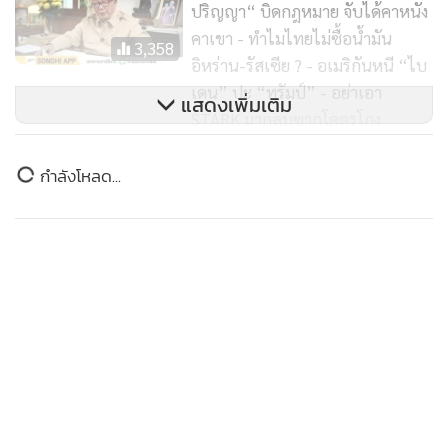
ปริญญา“ บิดกฎหมาย จับได้คาหนัง
คาเขา - ทำไมไทยไม่ซื้อน้ำมัน
3,358
อิหร่าน-รัสเซีย ? - อเมริกันหนี “ไบ
เดน” ปะ “ทรัมป์” - อย่าเอา
แสดงเพิ่มเติม
STARK มากลบซากโคตรโกง
EARTH
ข่าวในหมวดล่าสุด
(ชมคลิป) SONDHI TALK : มติ ก.ตร.
12:0 ดับฝันโจ๊ก - 15 สัญญาณ เสื่อม
สรุปคำปาฐกถา "สนธิ" ศักดิ์ศรี ความยุติธรรม ศีลธรรม
ทรุดฉุดอเมริกาตกต่ำ - มหากาพย์
1
9,296
และความกล้าหาญฯ งานไว้อาลัยอดีตผู้นำสูงสุดอิหร่าน
STARK - ปูตินจับมือคิม สะเทือน
แนวรบ อินโด-แปซิฟิก
2
(ชมคลิป) SONDHI TALK : จุดจบคู่หู
“ทราย สมุทร” เข้าบ้านพระอาทิตย์ พบ “สนธิ” รับฟัง
“นอท-แทนไท” - สนธิขอสอนรุ่น
3
ข้อคิดชีวิต ก่อนหารือทีมกฎหมาย-ผู้รับมอบอำนาจไกล่
น้องสื่อ “ละครลิง” ของชูวิทย์ - หลัง
5,324
เกลี่ย
ม่านการเมือง “รัฐบาลเพื่อไทย” -
จับตาทะเลจีนใต้วุ่น! มะกันเชิดปินส์