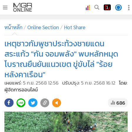
•
หน้าหลัก
หน้าหลัก
Online Section
Hot Share
•
ทันเหตุการณ์
•
เหตุชาวกัมพูชาประท้วงชายแดน
ภาคใต้
•
ภูมิภาค
สระแก้ว "กัน จอมพลัง" พบหลักหมุด
•
Online Section
โบราณยืนยันแนวเขต ขู่ขับไล่ "ร้อย
•
บันเทิง
หลังคาเรือน"
•
ผู้จัดการรายวัน
เผยแพร่:
5 ก.ย. 2568 12:56
ปรับปรุง:
5 ก.ย. 2568 16:12
โดย:
•
คอลัมนิสต์
ผู้จัดการออนไลน์
•
ละคร
686
•
CbizReview
•
Cyber BIZ
•
ผู้จัดกวน