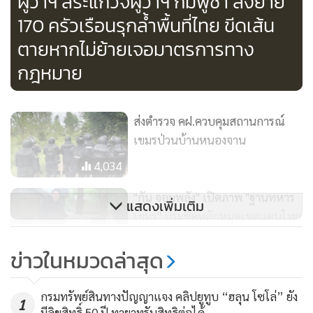
ผู้ว่าฯ สระแก้วจี้ผู้ว่าฯ กัมพูชา สั่งย้าย
170 ครัวเรือนรุกล้ำพื้นที่ไทย ขีดเส้น
ตายหากไม่ย้ายเจอมาตรการทาง
กฎหมาย
ส่งตำรวจ คฝ.ควบคุมสถานการณ์
เขมรป่วนบ้านหนองจาน
4,034
"กัน จอมพลัง" เปิดภาพ "ฐานทหาร
แสดงเพิ่มเติม
เขมร" ประชิดหลักหมุดเขตแดนไทย
ลั่นเขมรจ้องเอาเปรียบไทยอยู่ตลอด
17,755
ข่าวในหมวดล่าสุด
เวลา
ทบ.แจงบ้านหนองจานอยู่ในเขตไทย
กรมทรัพย์สินทางปัญญาแจง คลิปยูทูบ “ฮลุน โซโล่” ยัง
เคยจัดเป็นที่ลี้ภัยให้ชาวกัมพูชา ก่อน
1
มีลิขสิทธิ์ 50 ปี ทายาทรับสิทธิต่อได้