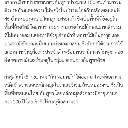
จากกรณีพบประชาชนชาวกัมพูชาประมาณ 150 คนเข้ามารวม
•
เกม
ตัวประท้วงแสดงความไม่พอใจในบริเวณใกล้กับหลักเขตแดนที่
•
วิทยาศาสตร์
46 บ้านหนองจาน อ.โคกสูง จ.สระแก้ว ซึ่งเป็นพื้นที่ที่ยังอยู่ใน
•
SMEs
พื้นที่อ้างสิทธิ โดยพบว่าประชาชนบางส่วนมีลักษณะพฤติกรรม
•
หุ้น
ที่ไม่เหมาะสม แสดงท่าทียั่วยุเจ้าหน้าที่ พกพาไม้เป็นอาวุธ และ
•
อินโดจีน
บางรายมีลักษณะเป็นแกนนำของมวลชน ซึ่งสังเกตได้จากการใช้
•
กองทุนรวม
และพกพาวิทยุสื่อสารประจำตัว พร้อมพบว่ามีทหารกัมพูชาคอย
•
Celeb Online
สังเกตการณ์และร่วมอยู่ในกลุ่มมวลชนชาวกัมพูชาด้วย
•
Factcheck
•
ญี่ปุ่น
ล่าสุดวันนี้ (5 ก.ย.) เพจ "กัน จอมพลัง" ได้ออกมาโพสต์ข้อความ
•
News1
หลังเข้าตรวจสอบหลักหมุดโบราณบริเวณบ้านหนองจาน ซึ่งเป็น
พื้นที่ชายแดนไทย-กัมพูชา โดยหลักหมุดดังกล่าวมีอายุเก่าแก่
•
Gotomanager
กว่า 100 ปี โดยเจ้าตัวได้ระบุข้อความว่า