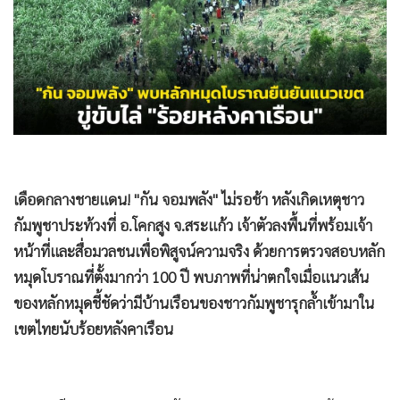
•
Good health & Well-being
•
Green Innovation & SD
•
Management & HR
•
MGR Live
•
Infographic
•
การเมือง
•
ท่องเที่ยว
•
กีฬา
เดือดกลางชายแดน! "กัน จอมพลัง" ไม่รอช้า หลังเกิดเหตุชาว
•
ต่างประเทศ
กัมพูชาประท้วงที่ อ.โคกสูง จ.สระแก้ว เจ้าตัวลงพื้นที่พร้อมเจ้า
•
Special Scoop
หน้าที่และสื่อมวลชนเพื่อพิสูจน์ความจริง ด้วยการตรวจสอบหลัก
หมุดโบราณที่ตั้งมากว่า 100 ปี พบภาพที่น่าตกใจเมื่อแนวเส้น
•
เศรษฐกิจ-ธุรกิจ
ของหลักหมุดชี้ชัดว่ามีบ้านเรือนของชาวกัมพูชารุกล้ำเข้ามาใน
•
จีน
เขตไทยนับร้อยหลังคาเรือน
•
ชุมชน-คุณภาพชีวิต
•
อาชญากรรม
•
Motoring