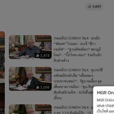
5,897
(ชมคลิป) SONDHI TALK : ยกเลิก
“พัดยศ” ไปเลย! - อเวจี “สีกา
กอล์ฟ” - “ฐานทัพพังงา” สมรภูมิ
ใหม่? - “บิ๊กไทย-เขมร” ร่วมกินหัว
3,474
คิวต่างด้าว
(ชมคลิป) SONDHI TALK : ซูเปอร์ดี
ลพันธมิตรลับดีล “เพื่อเขมร-
ประชาชนพม่า” - รัฐบาลเดี้ยง จุด
เสี่ยงทางการเมือง - "ฮุน-ชิน" สาย
3,008
MGR Onli
สัมพันธ์อำมหิต - ระวังสิ้นสุดทาง
เลื่อน
MGR Online 
เสนอ ประสบก
(ชมคลิป) SONDHI TALK : มติ
82
เว็บไซต์ แ
ก.ตร. 12:0 ดับฝันโจ๊ก - 15