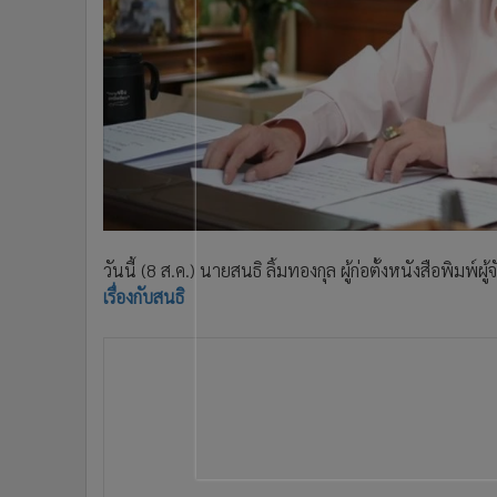
•
Management & HR
•
MGR Live
•
Infographic
•
การเมือง
•
ท่องเที่ยว
•
กีฬา
•
ต่างประเทศ
•
Special Scoop
•
เศรษฐกิจ-ธุรกิจ
วันนี้ (8 ส.ค.) นายสนธิ ลิ้มทองกุล ผู้ก่อตั้งหนังสือพิ
•
จีน
เรื่องกับสนธิ
•
ชุมชน-คุณภาพชีวิต
•
อาชญากรรม
•
Motoring
•
เกม
•
วิทยาศาสตร์
•
SMEs
•
หุ้น