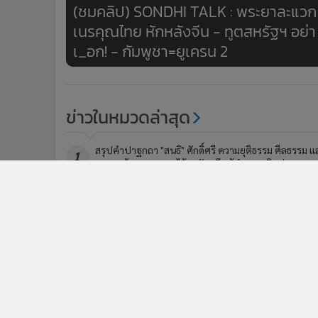
(ชมคลิป) SONDHI TALK : พระยาละแวก
เนรคุณไทย หักหลังจีน - ทูตสหรัฐฯ อย่า
เ_อก! - กัมพูชา=ยูเครน 2
ข่าวในหมวดล่าสุด
สรุปคำปาฐกถา "สนธิ" ศักดิ์ศรี ความยุติธรรม ศีลธรรม แ
1
ความกล้าหาญฯ งานไว้อาลัยอดีตผู้นำสูงสุดอิหร่าน
“ทราย สมุทร” เข้าบ้านพระอาทิตย์ พบ “สนธิ” รับฟัง
3
ข้อคิดชีวิต ก่อนหารือทีมกฎหมาย-ผู้รับมอบอำนาจไกล่
เกลี่ย
ข่า