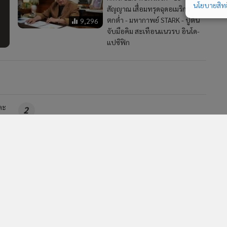
นโยบายสิทธ
สัญญาณ เสื่อมทรุดฉุดอเมริกา
ตกต่ำ - มหากาพย์ STARK - ปูติน
9,296
จับมือคิม สะเทือนแนวรบ อินโด-
แปซิฟิก
ละ
2
“สนธิ” เปิดโปงขบวนการไอโอระบอบน้ำเงิน “โจ-โบว์-
4
ปอง” “ทองเจือ” ชักใยเบื้องหลัง
วอื่นในหมวด