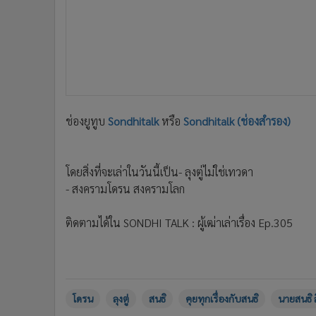
•
อินโดจีน
•
กองทุนรวม
•
Celeb Online
•
Factcheck
•
ญี่ปุ่น
•
News1
ช่องยูทูบ
Sondhitalk
หรือ
Sondhitalk (ช่องสำรอง)
•
Gotomanager
โดยสิ่งที่จะเล่าในวันนี้เป็น
- ลุงตู่ไม่ใช่เทวดา
- สงครามโดรน สงครามโลก
ติดตามได้ใน SONDHI TALK : ผู้เฒ่าเล่าเรื่อง Ep.305
โดรน
ลุงตู่
สนธิ
คุยทุกเรื่องกับสนธิ
นายสนธิ ล