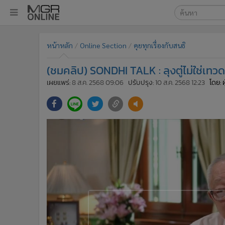
เลือกเครื่องมือท
•
หน้าหลัก
หน้าหลัก
Online Section
คุยทุกเรื่องกับสนธิ
ค้นหา
•
ทันเหตุการณ์
Google
•
ภาคใต้
(ชมคลิป) SONDHI TALK : ลุงตู่ไม่ใช่เ
•
ภูมิภาค
MGR Onl
เผยแพร่:
8 ส.ค. 2568 09:06
ปรับปรุง:
10 ส.ค. 2568 12:23
โดย: 
•
Online Section
ค้นหาขั
•
บันเทิง
•
ผู้จัดการรายวัน
•
คอลัมนิสต์
•
ละคร
•
CbizReview
•
Cyber BIZ
•
ผู้จัดกวน
•
Good health & Well-being
•
Green Innovation & SD