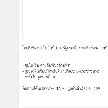
•
อินโดจีน
•
กองทุนรวม
•
Celeb Online
•
Factcheck
•
ญี่ปุ่น
•
News1
•
Gotomanager
โดยสิ่งที่จะเล่าในวันนี้เป็น
- รัฐบาลเดี้ยง จุดเสี่ยงทางการเม
- ฮุนได-ชิน สายสัมพันธ์อำมหิต
- ซูเปอร์ดีลพันธมิตรลับดีล “เพื่อเขมร-ประชาชนพม่า”
- ระวังสิ้นสุดทางเลื่อน
ติดตามได้ใน SONDHI TALK : ผู้เฒ่าเล่าเรื่อง Ep.299