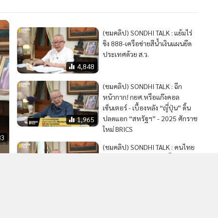
MGR Onli
MGR Online 
เสนอ ประสบก
(ชมคลิป) SONDHI TALK : แย้มไร่
เว็บไซต์ แ
ขิง 888-เครือข่ายสีน้ำเงินแผนยึด
นโยบายสิทธ
ประเทศด้วย ส.ว.
4,848
(ชมคลิป) SONDHI TALK : ฉีก
หน้ากาก! กยศ.หรือแก๊งคอล
เซ็นเตอร์ - เบื้องหลัง “ญี่ปุ่น” ดิ้น
ปลดแอก “สหรัฐฯ” - 2025 ศักราช
1,965
ใหม่ BRICS
83
(ชมคลิป) SONDHI TALK : คนไทย
พร้อม ทหารพร้อม “อุ๊งอิ๊ง” พร้อม
หรือยัง? - เราไม่ยอมรับศาลโลก -
วิบากกรรมคนไทย พรรคเพื่อเขมร
2,636
VS ประชาชนพม่า - เปรตวัดไร่ขิง
“นารี-พาชี” สู่ซื้อขายตำแหน่งพระ