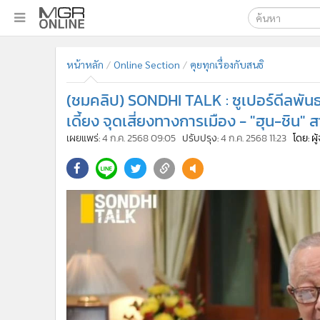
เลือกเครื่องมือท
•
หน้าหลัก
หน้าหลัก
Online Section
คุยทุกเรื่องกับสนธิ
ค้นหา
•
ทันเหตุการณ์
Google
•
ภาคใต้
(ชมคลิป) SONDHI TALK : ซูเปอร์ดีลพันธ
•
ภูมิภาค
MGR Onl
เดี้ยง จุดเสี่ยงทางการเมือง - "ฮุน-ชิน" ส
•
Online Section
เผยแพร่:
4 ก.ค. 2568 09:05
ปรับปรุง:
4 ก.ค. 2568 11:23
โดย: ผ
ค้นหาขั
•
บันเทิง
•
ผู้จัดการรายวัน
•
คอลัมนิสต์
•
ละคร
•
CbizReview
•
Cyber BIZ
•
ผู้จัดกวน
•
Good health & Well-being
•
Green Innovation & SD