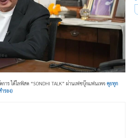
มพ์ผู้จัดการ ได้ไลฟ์สด “SONDHI TALK” ผ่านเฟซบุ๊กแฟนเพจ
คุยทุก
สำรอง)