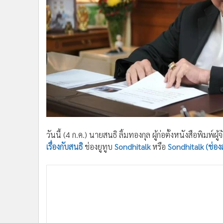
•
Management & HR
•
MGR Live
•
Infographic
•
การเมือง
•
ท่องเที่ยว
•
กีฬา
•
ต่างประเทศ
•
Special Scoop
•
เศรษฐกิจ-ธุรกิจ
•
จีน
วันนี้ (4 ก.ค.) นายสนธิ ลิ้มทองกุล ผู้ก่อตั้งหนังสือพิ
•
ชุมชน-คุณภาพชีวิต
เรื่องกับสนธิ
ช่องยูทูบ
Sondhitalk
หรือ
Sondhitalk (ช่อง
•
อาชญากรรม
•
Motoring
•
เกม
•
วิทยาศาสตร์
•
SMEs
•
หุ้น