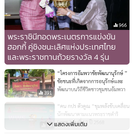
จากนั้นเสด็จ ฯ ไปยัง โซน Beacon 3, Beacon 4 ทอดพระเนตร
ร้านจำหน่ายของโครงการส่วนพระองค์ อาทิ มูลนิธิส่งเสริมศิลปา
ชีพ ใน สมเด็จพระนางเจ้าพระบรมราชินีนาถ พระบรมราชชนนี
966
พันปีหลวง มูลนิธิอาสาเพื่อนพึ่ง (ภาฯ) ยามยากสภากาชาดไทย
พระราชินีทอดพระเนตรการแข่งขัน
โครงการกำลังใจในพระดำริพระเจ้าหลานเธอ พระองค์เจ้าพัชร
ฮอกกี้ คู่ชิงชนะเลิศแห่งประเทศไทย
กิตติยาภา โดยมีผลิตภัณฑ์ผู้ต้องขังจากเรือนจำหญิงทั่วประเทศ
มาจำหน่าย อาทิ ผ้าปัก กระเป๋า ผ้าพันคอ บริษัท ดอยคำ
และพระราชทานถ้วยรางวัล 4 รุ่น
ผลิตภัณฑ์อาหาร มีชุดของขวัญวันแม่ น้ำลำไยพร้อมดื่ม ขนาด
200 มิลลิลิตร มะม่วงอบแห้งแบบนุ่ม 2 รสชาติ ได้แก่ คลุกกะปิ
“โครงการอัมพวาชัยพัฒนานุรักษ์ ”
หวาน กับ คลุกบ๊วยทรงเครื่อง ไอศกรีมทุเรียนหมอนทอง ดอย
ชัยชนะที่เกิดจากการอนุรักษ์และ
คำ" รสชาติเข้มข้น หอมมัน ทอดพระเนตรร้านไตรมูลนิธิใน
พัฒนาบนวิถีชีวิตชาวชุมชนอัมพวา
391
พระบรมราชูปถัมภ์ ประกอบด้วยมูลนิธิภูบดินทร์ฯ มูลนิธิ
“คน กปร ตัวคูณ “ขุมพลังขับเคลื่อน
ราชทัณฑ์ปันสุขฯและมูลนิธิพัชรสุธาคชานุรักษ์ ฯ
นักพัฒนาตามแนวพระราชดำริ
(พพร.) รุ่นที่ 12 ปี 2568
แสดงเพิ่มเติม
ต่อจากนั้นเสด็จ ฯ ไปยังโซน Eden 1 ทอดพระเนตรนิทรรศการ
99
“กาแฟโครงการหลวง ต้นน้ำแห่งความยั่งยืน”พืชเศรษฐกิจ