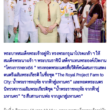
•
Good health & Well-being
•
Green Innovation & SD
•
Management & HR
•
MGR Live
•
Infographic
•
การเมือง
•
ท่องเที่ยว
พระบาทสมเด็จพระเจ้าอยู่หัว ทรงพระกรุณาโปรดเกล้า ฯ ให้
•
กีฬา
สมเด็จพระนางเจ้า ฯ พระบรมราชินี เสด็จฯแทนพระองค์เปิดงาน
•
ต่างประเทศ
“โครงการหลวง56 ” ทรงทอดพระเนตรสื่อวีดิทัศน์ผสมการแสดง
•
Special Scoop
ดนตรีเฉลิมพระเกียรติ ในชื่อชุด “The Royal Project Farm to
•
เศรษฐกิจ-ธุรกิจ
City: น้ำพระราชหฤทัย จากฟ้าสู่มหานคร” และทอดพระเนตร
•
จีน
นิทรรศการเฉลิมพระเกียรติชุด “น้ำพระราชหฤทัย จากฟ้าสู่
•
ชุมชน-คุณภาพชีวิต
มหานคร” “ธ สืบสานงานพ่อ จากภูผาสู่มหานคร”
•
อาชญากรรม
•
Motoring