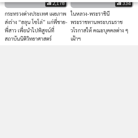
2,178
334
กระทรวงต่างประเทศ เผยภาพ
ในหลวง-พระราชินี
ส่งร่าง “ฮลุน โซโล่” แก่พี่ชาย-
พระราชทานพระบรมราช
พี่สาว เพื่อนำไปพิสูจน์ที่
วโรกาสให้ คณะบุคคลต่าง ๆ
สถาบันนิติวิทยาศาสตร์
เฝ้าฯ
2,360
9,419
ในหลวง พระราชทานคำขวัญ
โซเชียลแตก! ภาพประชุม
วันแม่แห่งชาติ 2569
ธรรมดา กลายเป็นไวรัล เพราะ
ลุคข้าราชการสาวสุดสะดุดตา
อ่านเพิ่มเติม