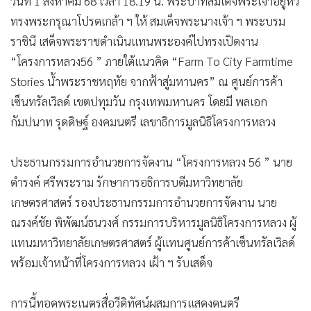
วันที่ 1 สิงหาคม 68 เวลา 18.19 น. พระบาทสมเด็จพระเจ้าอยู่หัว
•
เกม
ทรงพระกรุณาโปรดเกล้า ฯ ให้ สมเด็จพระนางเจ้า ฯ พระบรม
•
วิทยาศาสตร์
ราชินี เสด็จพระราชดำเนินแทนพระองค์ไปทรงเปิดงาน
•
SMEs
“โครงการหลวง56 ” ภายใต้แนวคิด “Farm To City Farmtime
•
หุ้น
Stories น้ำพระราชหฤทัย จากฟ้าสู่มหานคร” ณ ศูนย์การค้า
•
อินโดจีน
เซ็นทรัลเวิลด์ เขตปทุมวัน กรุงเทพมหานคร โดยมี พลเอก
•
กองทุนรวม
กัมปนาท รุดดิษฐ์ องคมนตรี เลขาธิการมูลนิธิโครงการหลวง
•
Celeb Online
ประธานกรรมการอำนวยการจัดงาน “โครงการหลวง 56 ” นาย
•
Factcheck
ดำรงค์ ศรีพระราม รักษาการอธิการบดีมหาวิทยาลัย
•
ญี่ปุ่น
เกษตรศาสตร์ รองประธานกรรมการอำนวยการจัดงาน นาย
•
News1
ณรงค์ชัย พิพัฒน์ธนวงศ์ กรรมการบริหารมูลนิธิโครงการหลวง ผู้
•
Gotomanager
แทนมหาวิทยาลัยเกษตรศาสตร์ ผู้แทนศูนย์การค้าเซ็นทรัลเวิลด์
พร้อมเจ้าหน้าที่โครงการหลวง เฝ้า ฯ รับเสด็จ
การนี้ทอดพระเนตรสื่อวีดิทัศน์ผสมการแสดงดนตรี