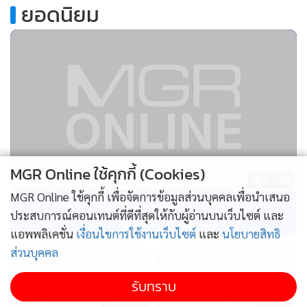
.
ยอดนิยม
ทารุณกรรมสัตว์อีกด้วย”
นอกจากผลิตภัณฑ์ข้างต้นแล้ว ยังมีการจัดมุมกาแฟ และชา เพื่อ
นำเสนอเมนูเครื่องดื่มเย็นสูตรเฉพาะโครงการหลวง และบูธ
อาหารเครื่องดื่มจากร้านครัวโครงการหลวง 7 แห่ง ได้แก่ร้านทุ่ง
เริง อินทนนท์ ห้วยลึก อ่างขาง ตีนตก ครัวโครงการหลวง และ
กลุ่มงานเห็ด
ทั้งนี้ก่อนเสด็จพระราชดำเนินกลับ พระราชทานพระราชวโรกาส
MGR Online ใช้คุกกี้ (Cookies)
1,939
ให้ ผู้แทนมูลนิธิโครงการหลวง ผู้แทนมหาวิทยาลัยเกษตรศาสตร์
MGR Online ใช้คุกกี้ เพื่อจัดการข้อมูลส่วนบุคคลเพื่อนำเสนอ
ฮือฮา! นักสะสมไทยครอบครอง “Nimbus 2000”
ผู้แทนศูนย์การค้าเซ็นทรัลด์เวิลด์ เข้าเฝ้าทูลเกล้า ฯ ถวายสิ่งของ
ประสบการณ์คอนเทนต์ที่ดีที่สุดให้กับผู้อ่านบนเว็บไซต์ และ
ของจริงจากกองถ่าย แฮร์รี่ พอตเตอร์ ภาค 1
ที่ระลึก และฉายพระฉายาลักษณ์ ร่วมกับผู้บริหารมูลนิธิโครงการ
แอพพลิเคชั่น
เงื่อนไขการใช้งานเว็บไซต์
และ
นโยบายสิทธิ
หลวง ผู้แทนศูนย์การค้าเซ็นทรัลด์เวิลด์และคณะกรรมการจัด
ส่วนบุคคล
งาน “โครงการหลวง 56“ตามลำดับ
รับทราบ