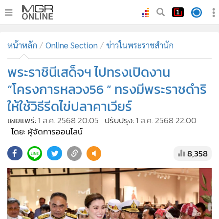
•
หน้าหลัก
หน้าหลัก
Online Section
ข่าวในพระราชสำนัก
•
ทันเหตุการณ์
•
พระราชินีเสด็จฯ ไปทรงเปิดงาน
ภาคใต้
•
ภูมิภาค
“โครงการหลวง56 ” ทรงมีพระราชดำริ
•
Online Section
ให้ใช้วิธีรีดไข่ปลาคาเวียร์
•
บันเทิง
เผยแพร่:
1 ส.ค. 2568 20:05
ปรับปรุง:
1 ส.ค. 2568 22:00
•
ผู้จัดการรายวัน
โดย: ผู้จัดการออนไลน์
•
คอลัมนิสต์
8,358
•
ละคร
•
CbizReview
•
Cyber BIZ
•
ผู้จัดกวน