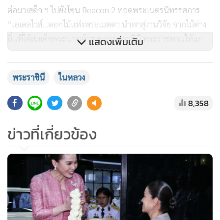
ต่อมาเสด็จ ฯ ไปยังโซน Beacon 2 ทอดพระเนตรนิทรรศการ
“เอเดลไวส์…ดอกไม้แห่งพระเมตตา นำพาสู่งานวิจัย จากไม้ต่าง
ถิ่นที่ได้สมเด็จพระนางเจ้าฯพระบรมราชินี พระราชทานให้แก่
แสดงเพิ่มเติม
โครงการหลวง แล้วนำมาต่อยอดสู่การพัฒนาผลิตภัณฑ์ต่างๆ
อาทิ ผลิตภัณฑ์กันแดดเอเดลไวท์ โลชั่นเนื้อบางเบาซึมไวไม่
พระราชินี
ในหลวง
เหนียวเหนอะผสานคุณค่าจากเอเดลไวส์
8,358
ทอดพระเนตรนิทรรศการ “ศิลปาชีพพื้นที่สูง สืบสานใต้ร่มพระ
บารมี” ด้วยพระเมตตา สมเด็จพระนางเจ้าสิริกิติ์ พระบรม
ข่าวที่เกี่ยวข้อง
ราชินีนาถ พระบรมราชชนนีพันปีหลวงจึงเกิดงานผ้าทอจาก
ภูมิปัญญาชนเผ่าพื้นถิ่นบนดอยสูง แฝงไว้ด้วยวิถีวัฒนธรรมท้อง
ถิ่น ถ่ายทอดจากรุ่นสู่รุ่น ต่อยอดสู่หัตถกรรมร่วมสมัย และ
โครงการส่วนพระองค์อันเป็นที่ประจักษ์แก่สายตาพสกนิกรชาว
ไทย