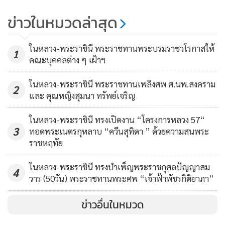
TACC โชว์กำไรสุทธิ Q1/68 73.10
ทดแทนฝิ่นที่สร้างรายได้ให้แก่เกษตรกรบนพื้นที่สูงพร้อมทั้ง
ข่าวในหมวดล่าสุด
ลบ. ปักธงปี 68 รายได้ทะลุ 2 พันลบ.
ปกป้องผืนป่า สานต่อพระราชปณิธาน “สืบสาน รักษา”ต่อยอด
อานิสงส์ยอดขาย B2B-B2C โตต่อ
44
งานโครงการหลวง
ในหลวง-พระราชินี พระราชทานพระบรมราชวโรกาสให้
เนื่อง
1
คณะบุคคลต่าง ๆ เฝ้าฯ
“รมว.นฤมล”เฝ้าฯ รับเสด็จสมเด็จ
ทอดพระเนตร ร้านจำหน่ายผลผลิต ผักผลไม้สด ผลิตภัณฑ์ของ
พระกนิษฐาธิราชเจ้าฯ ในโอกาส
ในหลวง-พระราชินี พระราชทานเพลิงศพ ศ.นพ.สงคราม
มูลนิธิโครงการหลวง ผักผลไม้ ต้นไม้ ไม้ดอก ไม้ประดับของมูลนิธิ
2
และ คุณหญิงสุมนา ทรัพย์เจริญ
เสด็จพระราชดำเนินไปทรงเปิดงาน
โครงการหลวงเช่น มะเขือเทศเชอรี่สีเขียว พริกหวานทานสด ฝรั่ง
115
วันข้าวและชาวนาแห่งชาติ ประจำปี
เนื้อแดง องุ่นสีแดง สีเขียว และสีดำ ผึ้งสวนบ๊วย ชาเขียวป่าดอก
ในหลวง-พระราชินี ทรงเปิดงาน “โครงการหลวง 57“
68
เก็กฮวย กาแฟชุด Royal Coffee The Legend เครื่องดื่มSuper
3
ทอดพระเนตรกุหลาบ “ควีนสุทิดา ” ด้วยความสนพระ
Food สตรอว์เบอร์รี่ผง ผลิตภัณฑ์แปรรูปจากสัตว์ เป็นต้น
ราชหฤทัย
ในหลวง-พระราชินี ทรงบำเพ็ญพระราชกุศลปัญญาสม
4
“การนี้ระหว่างที่ทอดพระเนตรผลิตภัณฑ์แปรรูปจากสัตว์ ได้
วาร (50วัน) พระราชทานพระศพ “เจ้าฟ้าพัชรกิติยาภา”
พระราชทานพระราชดำริความตอนหนึ่งว่า ควรใช้วิธีรีดไข่จาก
ปลาคาเวียร์ แทนการฆ่าปลา ซึ่งมีข้อดีหลายประการทั้งในด้าน
ข่าวอื่นในหมวด
คุณค่าทางโภชนาการและรสชาติ อีกทั้งยังเป็นการป้องกันกา