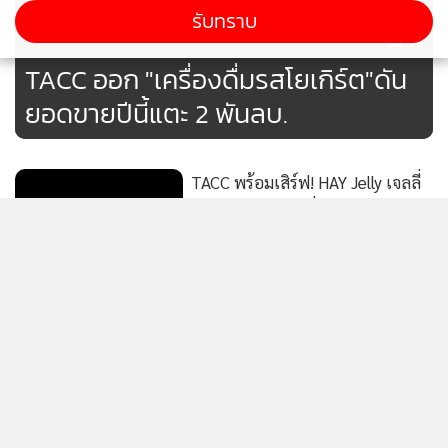
รับทราบ
ในมุม All Café ได้ร่วมกันเน้นโปรโมชั่น และเพิ่มช่องทางการขาย
51
ผ่านบริการเดลิเวอรี่มากขึ้น
TACC ออก "เครื่องดื่มรสโยเกิร์ต"ดัน
ยอดขายปีนี้แตะ 2 พันลบ.
นอกจากนี้ยังได้พัฒนาโปรดักส์ร่วมกับ ร้าน Café Business
แบรนด์ต่างๆ โดยมีการพัฒนาเมนูพิเศษร่วมกัน เช่น Signature
Menu และ Seasonal Menu เพื่อกระตุ้นยอดขาย
TACC พร้อมเสิร์ฟ! HAY Jelly เจลลี่
บุกผสมเมล็ดเจีย มั่นใจช่วยอัพยอด
"เราให้ความสำคัญกับการทำให้ธุรกิจเติบโตอย่างยั่งยืน ธุรกิจ
ขาย ดันรายได้ปีนี้แตะ 2 พันลบ.
66
หลักต้องแข็งแกร่งทุกปี แบรนด์ต้องมีฐานลูกค้าที่มั่นคง สินค้า
ของเราไม่ใช่แค่ขายสินค้าเฉพาะในประเทศ แต่ยังมีโอกาสขยาย
แนะ 5 กลยุทธ์สร้างความโดดเด่นให้
ตลาดในต่างประเทศ ซึ่งในช่วงที่ผ่านมา เรากับ CPALL ได้มีการ
ร้าน SME บนแพลตฟอร์ม Food
พัฒนาสินค้าเครื่องดื่มร่วมกัน เพื่อตอบโจทย์ความต้องการของ
Delivery
110
ลูกค้าทั้งในประเทศและต่างประเทศ เพื่อกระตุ้นยอดขายให้
แสดงเพิ่มเติม
เติบโตตามเป้าหมาย" นายชัชชวีกล่าวในที่สุด
“เถ้าแก่น้อย” X “สุกี้ตี๋น้อย” เสิร์ฟ
สาหร่ายทอด รสน้ำจิ้มสุกี้-รสชาบูน้ำ