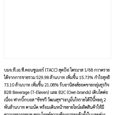
•
เกม
•
วิทยาศาสตร์
•
SMEs
•
หุ้น
•
อินโดจีน
•
กองทุนรวม
•
Celeb Online
•
Factcheck
•
ญี่ปุ่น
บมจ.ที.เอ.ซี.คอนซูเมอร์ (TACC) สุดปัง! ไตรมาส 1/68 กวาดราย
•
News1
ได้จากการขายรวม 529.98 ล้านบาท เพิ่มขึ้น 15.73% กำไรสุทธิ
•
Gotomanager
73.10 ล้านบาท เพิ่มขึ้น 21.08% รับอานิสงส์ยอดขายกลุ่มธุรกิจ
B2B Beverage (7-Eleven) และ B2C (Own brands) เติบโตต่อ
เนื่อง ฟากบิ๊กบอส "ชัชชวี วัฒนสุข"ระบุมั่นใจรายได้ปีนี้ทะลุ 2
พันล้านบาท ตามนัด พร้อมเดินหน้าขยายไลน์ผลิตสินค้าให้มี
ความหลากหลาย ตอบโจทย์ความต้องการลูกค้าทั้งในและต่าง