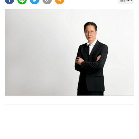
•
Good health & Well-being
•
Green Innovation & SD
•
Management & HR
•
MGR Live
•
Infographic
•
การเมือง
•
ท่องเที่ยว
•
กีฬา
•
ต่างประเทศ
•
Special Scoop
•
เศรษฐกิจ-ธุรกิจ
•
จีน
•
ชุมชน-คุณภาพชีวิต
•
อาชญากรรม
•
Motoring