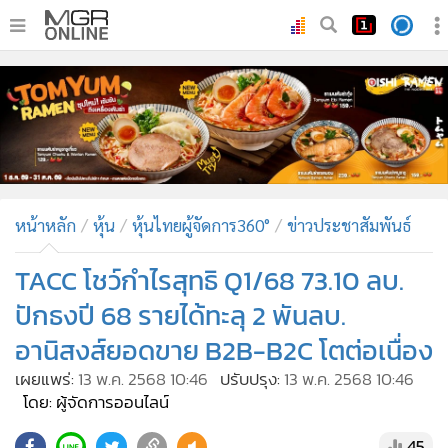
•
หน้าหลัก
•
ทันเหตุการณ์
•
ภาคใต้
•
ภูมิภาค
•
Online Section
หน้าหลัก
หุ้น
หุ้นไทยผู้จัดการ360°
ข่าวประชาสัมพันธ์
•
บันเทิง
•
ผู้จัดการรายวัน
TACC โชว์กำไรสุทธิ Q1/68 73.10 ลบ.
•
คอลัมนิสต์
ปักธงปี 68 รายได้ทะลุ 2 พันลบ.
•
ละคร
อานิสงส์ยอดขาย B2B-B2C โตต่อเนื่อง
•
CbizReview
เผยแพร่:
13 พ.ค. 2568 10:46
ปรับปรุง:
13 พ.ค. 2568 10:46
•
Cyber BIZ
โดย: ผู้จัดการออนไลน์
•
ผู้จัดกวน
45