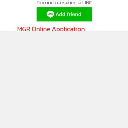
ติดตามข่าวสารผ่านทาง LINE
MGR Online Application
ติดตาม MGR Online
นโยบายความเป็นส่วนตัว
นโยบายการใช้คุกกี้
ข้อกำหนดและเงื่อนไขการใช้บริการ
นโยบายการใช้ข้อมูล Facebook
เกี่ยวกับเรา
ติดต่อเรา
© 2014-2026 mgronline.com. All rights reserved.