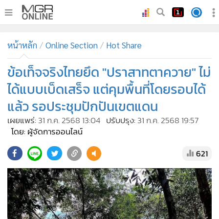
•
หน้าหลัก
หน้าหลัก
Online Section
Hot Share
•
ทันเหตุการณ์
•
ข้อเท็จจริงไทยยึด "ปราสาทตาควาย" ไม่
ภาคใต้
•
ภูมิภาค
ได้แบบเบ็ดเสร็จ แต่คุมพื้นที่โดยรอบได้
•
Online Section
แล้ว รอประชุมปักปันเขตแดน
•
บันเทิง
เผยแพร่:
31 ก.ค. 2568 13:04
ปรับปรุง:
31 ก.ค. 2568 19:57
•
ผู้จัดการรายวัน
โดย: ผู้จัดการออนไลน์
•
คอลัมนิสต์
621
•
ละคร
•
CbizReview
•
Cyber BIZ
•
ผู้จัดกวน