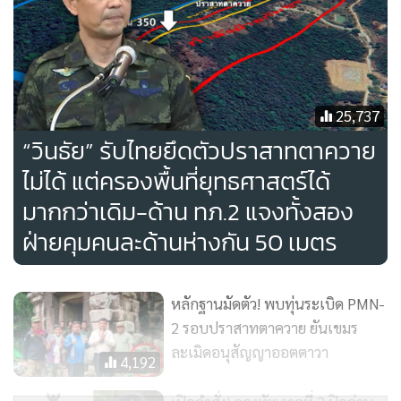
พื้นที่รอบปราสาทมีขนาดจำกัด ไม่เหมาะสมต่อการจัดตั้งฐานทัพ
หรือเสริมกำลัง
25,737
ฝ่ายกัมพูชามีจุดยุทธศาสตร์อยู่บนเนินที่สูงกว่า ห่างเพียง
“วินธัย” รับไทยยึดตัวปราสาทตาควาย
ประมาณ 400 เมตร สามารถยิงลงมาบริเวณปราสาทได้ทันที
ไม่ได้ แต่ครองพื้นที่ยุทธศาสตร์ได้
มีความเสี่ยงจากทุ่นระเบิดรอบบริเวณปราสาท ฝั่งกัมพูชา ซึ่งยัง
มากกว่าเดิม-ด้าน ทภ.2 แจงทั้งสอง
ไม่สามารถระบุตำแหน่งได้ชัดเจน
ฝ่ายคุมคนละด้านห่างกัน 50 เมตร
เพื่อหลีกเลี่ยงความเสียหายต่อโบราณสถาน หากใช้การตอบโต้
ด้วยอาวุธหนัก
หลักฐานมัดตัว! พบทุ่นระเบิด PMN-
2 รอบปราสาทตาควาย ยันเขมร
ละเมิดอนุสัญญาออตตาวา
4. สถานการณ์ปัจจุบัน
4,192