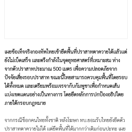
•
เกม
•
วิทยาศาสตร์
•
SMEs
•
หุ้น
•
อินโดจีน
•
กองทุนรวม
เผยข้อเท็จจริงกองทัพไทยเข้ายึดพื้นที่ปราสาทตาควายได้แล้วแต่
•
Celeb Online
ยังไม่เบ็ดเสร็จ และตรึงกำลังในจุดยุทธศาสตร์ที่เหมาะสม ห่าง
จากตัวปราสาทประมาณ 500 เมตร เพื่อความปลอดภัยจาก
•
Factcheck
ปัจจัยเสี่ยงรอบปราสาท ขณะนี้ไทยสามารถควบคุมพื้นที่โดยรอบ
•
ญี่ปุ่น
ได้ทั้งหมด และเตรียมพร้อมเจรจากับกัมพูชาเพื่อกำหนดเส้น
•
News1
แบ่งเขตแดนอย่างเป็นทางการ โดยยึดหลักการปกป้องอธิปไตย
•
Gotomanager
ภายใต้กรอบกฎหมาย
จากกรณีช็อกคนไทยทั้งชาติ หลังโฆษก ทบ.ยอมรับไทยยังยึดตัว
ปราสาทตาควายไม่ได้ แต่ยึดพื้นที่ได้มากกว่าเดิมก่อนปะทะ เผย