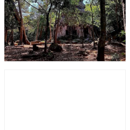
•
Good health & Well-being
•
Green Innovation & SD
•
Management & HR
•
MGR Live
•
Infographic
•
การเมือง
•
ท่องเที่ยว
•
กีฬา
•
ต่างประเทศ
•
Special Scoop
•
เศรษฐกิจ-ธุรกิจ
•
จีน
•
ชุมชน-คุณภาพชีวิต
•
อาชญากรรม
•
Motoring