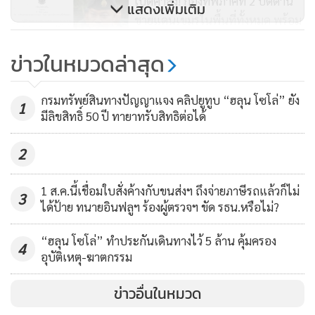
เปิดคำสั่ง! กองทัพภาคที่ 2 ปิดด่าน
ฝ่ายไทยสามารถควบคุมพื้นที่โดยรอบปราสาทได้แล้ว และฝ่าย
แสดงเพิ่มเติม
ชายแดนเขมรในพื้นที่ทั้งหมด พร้อม
กัมพูชาทราบถึงการยึดพื้นที่ดังกล่าว ขณะนี้อยู่ระหว่างรอการ
2 ปราสาท โต้วางทุ่นระเบิดไร้
ประชุมเพื่อกำหนด “เส้นแบ่งเขต” อย่างเป็นทางการ
3,766
ข่าวในหมวดล่าสุด
มนุษยธรรม
หากคู่เจรจาไม่ปฏิบัติตามข้อตกลง ไทยมีความพร้อมดำเนินการ
พบแฮกเกอร์กัมพูชาล้วงข้อมูล
กรมทรัพย์สินทางปัญญาแจง คลิปยูทูบ “ฮลุน โซโล่” ยัง
ราชการไทย-ทัพภาค 2 แฉทหาร
1
ตามมาตรการที่จำเป็น
มีลิขสิทธิ์ 50 ปี ทายาทรับสิทธิต่อได้
เขมรวางทุ่นระเบิดใหม่ ยิงพลาดใส่
3,423
กันเอง ดันแนวยึดเหนือ “ตาเมือน
5. หลักการดำเนินการ
2
ธม-ตาควาย”
การปฏิบัติทั้งหมดดำเนินการเพื่อปกป้องอธิปไตยของชาติ ภาย
1 ส.ค.นี้เชื่อมใบสั่งค้างกับขนส่งฯ ถึงจ่ายภาษีรถแล้วก็ไม่
3
ได้ป้าย ทนายอินฟลูฯ ร้องผู้ตรวจฯ ขัด รธน.หรือไม่?
ใต้กรอบกฎหมายและความรอบคอบ เพื่อหลีกเลี่ยงผลกระทบใน
เวทีระหว่างประเทศ
“ฮลุน โซโล่” ทำประกันเดินทางไว้ 5 ล้าน คุ้มครอง
4
อุบัติเหตุ-ฆาตกรรม
นี่คือข้อเท็จจริงเบื้องต้นครับ
ข่าวอื่นในหมวด