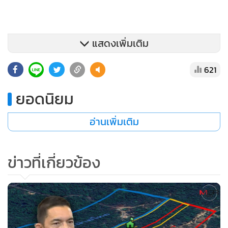
แสดงเพิ่มเติม
621
ยอดนิยม
กำลังพลไทยสามารถยึดพื้นที่ได้ในช่วงกลางดึกถึงเที่ยงคืนของวัน
อ่านเพิ่มเติม
ปฏิบัติการ และมีการหยุดยิงพร้อมประกาศชัยชนะ
จากนั้นถอนกำลังกลับไปตั้งรับในพื้นที่ราบด้านล่าง ห่างจากตัว
ข่าวที่เกี่ยวข้อง
ปราสาทประมาณ 500 เมตร ซึ่งเป็น “ฐานที่มั่นตาควายเดิม”
ของไทย
3. เหตุผลที่ไม่ตรึงกำลังบนตัวปราสาท