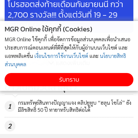
โปรฮอตส่งท้ายเดือนกันยายนนี้ กว่า
2,700 รางวัล!!! ตั้งแต่วันที่ 19 - 29
กันยายน 2566
MGR Online ใช้คุกกี้ (Cookies)
MGR Online ใช้คุกกี้ เพื่อจัดการข้อมูลส่วนบุคคลเพื่อนำเสนอ
AIS ร่วมพาณิชย์ฯ จุฬาฯ นำ
ประสบการณ์คอนเทนต์ที่ดีที่สุดให้กับผู้อ่านบนเว็บไซต์ และ
ประสบการณ์ถ่ายทอดความเป็นผู้นำ
แอพพลิเคชั่น
เงื่อนไขการใช้งานเว็บไซต์
และ
นโยบายสิทธิ
แสดงเพิ่มเติม
สู่นิสิต
ส่วนบุคคล
88
รับทราบ
ผบช.ภ.7 แถลงผลรวบขบวนการ
ข่าวในหมวดล่าสุด
ยาบ้ารายใหญ่ ได้ของกลาง 1.2 ล้าน
เม็ด
511
กรมทรัพย์สินทางปัญญาแจง คลิปยูทูบ “ฮลุน โซโล่” ยัง
1
มีลิขสิทธิ์ 50 ปี ทายาทรับสิทธิต่อได้
ตำรวจไซเบอร์เตือนภัย มิจฉาชีพ
ปลอมบัญชีไลน์อาจารย์หลอกลวง
2
นักศึกษาให้กู้ยืมเงิน กยศ.
318