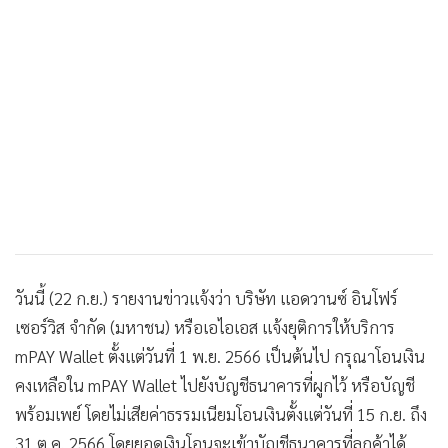
•
เกม
•
วิทยาศาสตร์
•
SMEs
•
หุ้น
•
อินโดจีน
•
กองทุนรวม
•
Celeb Online
•
Factcheck
•
ญี่ปุ่น
•
News1
วันนี้ (22 ก.ย.) รายงานข่าวแจ้งว่า บริษัท แอดวานซ์ อินโฟร์
เซอร์วิส จำกัด (มหาชน) หรือเอไอเอส แจ้งยุติการให้บริการ
•
Gotomanager
mPAY Wallet ตั้งแต่วันที่ 1 พ.ย. 2566 เป็นต้นไป กรุณาโอนเงิน
คงเหลือใน mPAY Wallet ไปยังบัญชีธนาคารที่ผูกไว้ หรือบัญชี
พร้อมเพย์ โดยไม่เสียค่าธรรมเนียมโอนเงินตั้งแต่วันที่ 15 ก.ย. ถึง
31 ต.ค. 2566 โดยยอดเงินโอนจะเข้าบัญชีธนาคารที่ลูกค้าได้