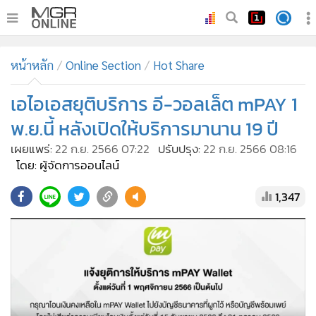
•
หน้าหลัก
หน้าหลัก
Online Section
Hot Share
•
ทันเหตุการณ์
•
เอไอเอสยุติบริการ อี-วอลเล็ต mPAY 1
ภาคใต้
•
ภูมิภาค
พ.ย.นี้ หลังเปิดให้บริการมานาน 19 ปี
•
Online Section
เผยแพร่:
22 ก.ย. 2566 07:22
ปรับปรุง:
22 ก.ย. 2566 08:16
•
บันเทิง
โดย: ผู้จัดการออนไลน์
•
ผู้จัดการรายวัน
1,347
•
คอลัมนิสต์
•
ละคร
•
CbizReview
•
Cyber BIZ
•
ผู้จัดกวน