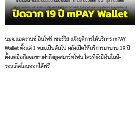
•
Good health & Well-being
•
Green Innovation & SD
•
Management & HR
•
MGR Live
บมจ.แอดวานซ์ อินโฟร์ เซอร์วิส แจ้งยุติการให้บริการ mPAY
•
Infographic
Wallet ตั้งแต่ 1 พ.ย.เป็นต้นไป หลังเปิดให้บริการมานาน 19 ปี
•
การเมือง
ตั้งแต่มือถือจอขาวดำถึงยุคสมาร์ทโฟน ใครที่ยังมีเงินในอี-
•
ท่องเที่ยว
วอลเล็ตโอนออกได้ฟรี
•
กีฬา
•
ต่างประเทศ
•
Special Scoop
•
เศรษฐกิจ-ธุรกิจ
•
จีน
•
ชุมชน-คุณภาพชีวิต
•
อาชญากรรม
•
Motoring