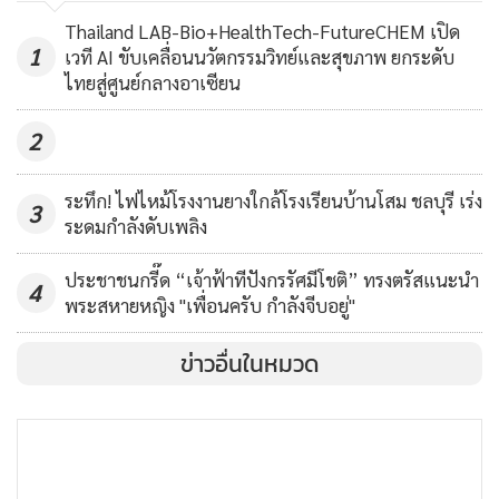
ลนีโญ ความมั่นคงอาหาร บาทอ่อน
Thailand LAB-Bio+HealthTech-FutureCHEM เปิด
1
หนุน “รณรงค์” สบช่องนำเอกชนลุย
เวที AI ขับเคลื่อนนวัตกรรมวิทย์และสุขภาพ ยกระดับ
907
ไทยสู่ศูนย์กลางอาเซียน
เปิดตลาด
2
ระทึก! ไฟไหม้โรงงานยางใกล้โรงเรียนบ้านโสม ชลบุรี เร่ง
3
ระดมกำลังดับเพลิง
ประชาชนกรี๊ด “เจ้าฟ้าทีปังกรรัศมีโชติ” ทรงตรัสแนะนำ
4
พระสหายหญิง "เพื่อนครับ กำลังจีบอยู่"
ข่าวอื่นในหมวด