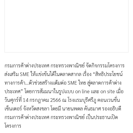
•
เกม
•
วิทยาศาสตร์
•
SMEs
•
หุ้น
•
อินโดจีน
•
กองทุนรวม
•
Celeb Online
กรมการค้าต่างประเทศ กระทรวงพาณิชย์ จัดกิจกรรมโครงการ
•
Factcheck
ส่งเสริม SME ให้แข่งขันได้ในตลาดสากล เรื่อง “สิทธิประโยชน์
•
ญี่ปุ่น
ทางการค้า…ตัวช่วยสร้างแต้มต่อ SME ไทย สู่ตลาดการค้าต่าง
•
News1
ประเทศ” โดยการสัมมนาในรูปแบบ on line และ on site เมื่อ
•
Gotomanager
วันศุกร์ที่ 14 กรกฎาคม 2566 ณ โรงแรมบุรีศรีภู คอนเวนชั่น
เซ็นเตอร์ จังหวัดสงขลา โดยมี นายนพดล คันธมาศ รองอธิบดี
กรมการค้าต่างประเทศ กระทรวงพาณิชย์ เป็นประธานเปิด
โครงการ