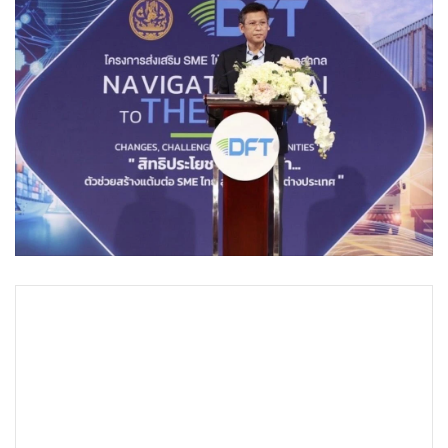
•
Good health & Well-being
•
Green Innovation & SD
•
Management & HR
•
MGR Live
•
Infographic
•
การเมือง
•
ท่องเที่ยว
•
กีฬา
•
ต่างประเทศ
•
Special Scoop
•
เศรษฐกิจ-ธุรกิจ
•
จีน
•
ชุมชน-คุณภาพชีวิต
•
อาชญากรรม
•
Motoring