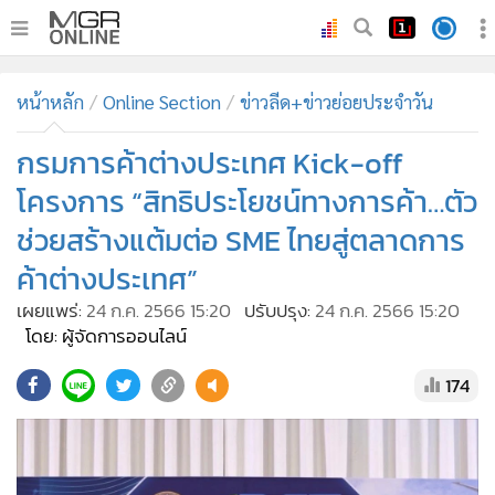
•
หน้าหลัก
หน้าหลัก
Online Section
ข่าวลีด+ข่าวย่อยประจำวัน
•
ทันเหตุการณ์
•
กรมการค้าต่างประเทศ Kick-off
ภาคใต้
•
ภูมิภาค
โครงการ “สิทธิประโยชน์ทางการค้า…ตัว
•
Online Section
ช่วยสร้างแต้มต่อ SME ไทยสู่ตลาดการ
•
บันเทิง
ค้าต่างประเทศ”
•
ผู้จัดการรายวัน
เผยแพร่:
24 ก.ค. 2566 15:20
ปรับปรุง:
24 ก.ค. 2566 15:20
•
คอลัมนิสต์
โดย: ผู้จัดการออนไลน์
•
ละคร
174
•
CbizReview
•
Cyber BIZ
•
ผู้จัดกวน