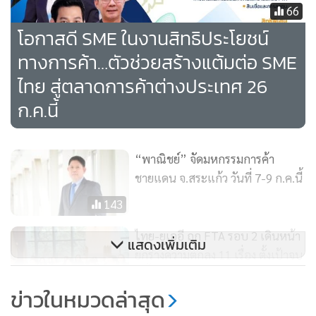
FACEBOOK กรมการค้าต่างประเทศ กระทรวงพาณิชย์ หรือที่
66
www.dft.go.th
โอกาสดี SME ในงานสิทธิประโยชน์
ทางการค้า…ตัวช่วยสร้างแต้มต่อ SME
ไทย สู่ตลาดการค้าต่างประเทศ 26
ก.ค.นี้
“พาณิชย์” จัดมหกรรมการค้า
ชายแดน จ.สระแก้ว วันที่ 7-9 ก.ค.นี้
143
ไทย-ยูเออี ถก FTA รอบ 2 เดินหน้า
แสดงเพิ่มเติม
ยกร่างความตกลง 11 เรื่อง ตั้งเป้าจบ
ปีนี้
155
ข่าวในหมวดล่าสุด
ลุ้นปีนี้ส่งออกข้าวทะลุ 8 ล้านตัน เอ