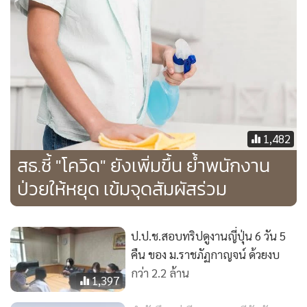
1,482
สธ.ชี้ "โควิด" ยังเพิ่มขึ้น ย้ำพนักงาน
ป่วยให้หยุด เข้มจุดสัมผัสร่วม
ป.ป.ช.สอบทริปดูงานญี่ปุ่น 6 วัน 5
คืน ของ ม.ราชภัฏกาญจน์ ด้วยงบ
กว่า 2.2 ล้าน
1,397