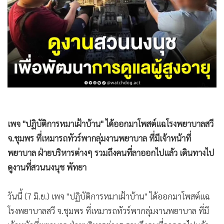
•
Good health & Well-being
•
Green Innovation & SD
•
Management & HR
•
MGR Live
•
Infographic
•
การเมือง
•
ท่องเที่ยว
•
กีฬา
เพจ "ปฏิบัติการหมาเฝ้าบ้าน" ได้ออกมาโพสต์แฉโรงพยาบาลสวี
•
ต่างประเทศ
จ.ชุมพร ที่เหมารถทัวร์พากลุ่มงานพยาบาล ที่มีเจ้าหน้าที่
•
Special Scoop
พยาบาล ฝ่ายบริหารต่างๆ รวมถึงคนที่ลาออกไปแล้ว เดินทางไป
•
เศรษฐกิจ-ธุรกิจ
ดูงานที่สวนนงนุช พัทยา
•
จีน
•
ชุมชน-คุณภาพชีวิต
วันนี้ (7 มิ.ย.) เพจ "ปฏิบัติการหมาเฝ้าบ้าน" ได้ออกมาโพสต์แฉ
•
อาชญากรรม
โรงพยาบาลสวี จ.ชุมพร ที่เหมารถทัวร์พากลุ่มงานพยาบาล ที่มี
•
Motoring