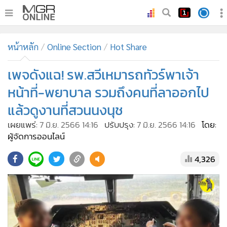
•
หน้าหลัก
หน้าหลัก
Online Section
Hot Share
•
ทันเหตุการณ์
•
เพจดังแฉ! รพ.สวีเหมารถทัวร์พาเจ้า
ภาคใต้
•
ภูมิภาค
หน้าที่-พยาบาล รวมถึงคนที่ลาออกไป
•
Online Section
แล้วดูงานที่สวนนงนุช
•
บันเทิง
เผยแพร่:
7 มิ.ย. 2566 14:16
ปรับปรุง:
7 มิ.ย. 2566 14:16
โดย:
•
ผู้จัดการรายวัน
ผู้จัดการออนไลน์
•
คอลัมนิสต์
4,326
•
ละคร
•
CbizReview
•
Cyber BIZ
•
ผู้จัดกวน