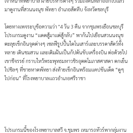
เจ้าหน้าที่พยาบาล ฝ่ายบริหารต่างๆ รวมถึงคนที่ลาออกไปแล้ว
•
เกม
มาดูงานที่สวนนงนุช พัทยา อำเภอสัตหีบ จังหวัดชลบุรี
•
วิทยาศาสตร์
•
SMEs
โดยทางเพจระบุข้อความว่า "4 วัน 3 คืน จากชุมพรเยือนชลบุรี
•
หุ้น
โปรแกรมดูงาน “แดดสู้มาแต่สู้กลับ” พากันไปเยือนสวนนงนุช
•
อินโดจีน
ตะลุยเช็กอินจุดต่างๆ เซลฟีรูปปั้นไดโนเสาร์และบรรดาสัตว์ทั้ง
•
กองทุนรวม
หลาย เดินชมสวน และเติมฝันเป็นกัปตันขับเครื่องบิน ต่อด้วยไป
•
Celeb Online
เขาชีจรรย์ กราบไหว้พระพุทธมหาวชิรอุตตโมภาสศาสดา ตกเย็น
ไปชิลๆ ที่ชายหาดพัทยา ส่งท้ายเช็กอินพร้อมแคปชันเด็ด “ดูๆ
•
Factcheck
ไปก่อน” ที่โรงพยาบาลแถวอำเภอศรีราชา
•
ญี่ปุ่น
•
News1
•
Gotomanager
โปรแกรมนี้ของโรงพยาบาลสวี จ.ชุมพร เหมารถทัวร์พากลุ่มงาน