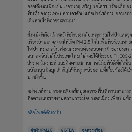
ออกเฉียงเหนือ เช่น #อำนาญเจริญ #ยโสธร #ร้อยเอ็ด #ม
พื้นที่ของกรุงเทพมหานครด้วย แต่อย่างไรก็ตาม ก่อนออ
เดินหายใจที่อาจจะตามมา
สิ่งหนึ่งที่ต้องเฝ้าระวังที่มักจะมากับเหตุการณ์ไฟป่า
เพื่อนบ้านอาจส่งผลให้เกิด PM 2.5 ได้ในพื้นที่บริเวณช
ไฟป่า หมอกควัน ส่งผลกระทบต่อระบบต่างๆ ของประเทศ
อนาคตอันใกล้นี้ประเทศไทยกำลังจะได้ใช้ระบบ THEOS-2 อ
สำรวจ วิเคราะห์ และติดตามสถานการณ์ภัยพิบัติที่เกิดขึ้น
สนับสนุนข้อมูลสำคัญให้กับทุกหน่วยงานที่เกี่ยวข้องได้
มากยิ่งขึ้น
อย่างไรก็ตาม รายละเอียดข้อมูลเฉพาะพื้นที่ท่านสามาร
ติดตามและรายงานสถานการณ์อย่างต่อเนื่อง เพื่อเป็นข้อมูล
คลิกโพสต์ต้นฉบับ
ค่าฝุ่น PM2.5
GISTDA
จุดความร้อน