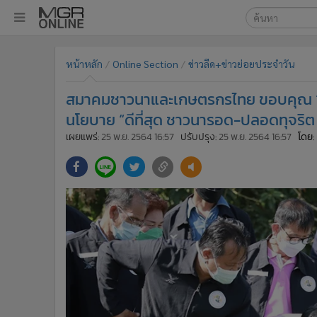
เลือกเครื่องมือท
•
หน้าหลัก
หน้าหลัก
Online Section
ข่าวลีด+ข่าวย่อยประจำวัน
ค้นหา
•
ทันเหตุการณ์
Google
•
ภาคใต้
สมาคมชาวนาและเกษตรกรไทย ขอบคุณ “จุริ
•
ภูมิภาค
MGR Onl
นโยบาย “ดีที่สุด ชาวนารอด-ปลอดทุจริต แ
•
Online Section
เผยแพร่:
25 พ.ย. 2564 16:57
ปรับปรุง:
25 พ.ย. 2564 16:57
โดย:
ค้นหาขั
•
บันเทิง
•
ผู้จัดการรายวัน
•
คอลัมนิสต์
•
ละคร
•
CbizReview
•
Cyber BIZ
•
ผู้จัดกวน
•
Good health & Well-being
•
Green Innovation & SD