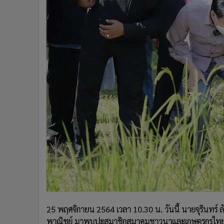
•
Management & HR
•
MGR Live
•
Infographic
•
การเมือง
•
ท่องเที่ยว
•
กีฬา
•
ต่างประเทศ
•
Special Scoop
•
เศรษฐกิจ-ธุรกิจ
•
จีน
•
ชุมชน-คุณภาพชีวิต
•
อาชญากรรม
•
Motoring
•
เกม
•
วิทยาศาสตร์
•
SMEs
25 พฤศจิกายน 2564 เวลา 10.30 น. วันนี้ นายจุรินทร์ 
•
หุ้น
พาณิชย์ มาพบปะสมาชิกสมาคมชาวนาและเกษตรกรไทย เพื