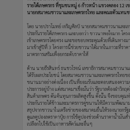
•
อินโดจีน
รายได้เกษตรกร ที่ชุมชนหมู่ 6 ก้าวหน้า แขวงคลอง 12
นายกสมาคมชาวนาและเกษตรกรไทย และคณะตัวแทนชาวน
•
กองทุนรวม
•
Celeb Online
โดย นายปราโมทย์ เจริญศิลป์ นายกสมาคมชาวนาและเกษ
•
Factcheck
ประกันรายได้เกษตรกร และบอกว่า ชาวนาพอใจมาก โครงการนี
•
ญี่ปุ่น
เข้าเกษตรกรโดยตรง และขอขอบพระคุณด้วยที่เดินทางมาท
•
News1
มาเข้าสู่ปีที่ 3 โครงการนี้ช่วยชาวนาได้มากในภาวะที่รา
•
Gotomanager
มาตรการเสริมเพื่อยกระดับราคาให้
ด้าน นายธีรสินทร์ ธนชวโรจน์ เลขาธิการสมาคมชาวนาและ
ได้รับผลประโยชน์ โดยสมาคมชาวนาและเกษตรกรไทยขอขอบ
ขนานมาอย่างต่อเนื่อง เป็นที่ยอมรับและตอบสนองความต้
ประการอยู่บ้าง แต่สมาคมฯเชื่อมั่นว่า รัฐบาลต้องฝ่าวิกฤ
สินค้าเกษตร ดันต้นทุนการผลิตสูงขึ้น ดังนั้น จึงขอบคุณ
ประกันรายได้ข้าวและมาตรการคู่ขนานให้มีความพัฒนา
สรุปจากชาวนาในเครือข่ายของสมาคมยื่นให้รองนายกรัฐมนตร
ดูแลคูปองลดราคาปุ๋ย การใช้คูปองช่วยด้านราคาน้ำมันสำห
เปลือกไปใช้เป็นอาหารสัตว์และอื่นๆ