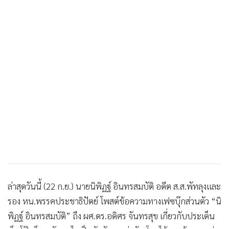
ล่าสุดวันนี้ (22 ก.ย.) นายนิพิฏฐ์ อินทรสมบัติ อดีต ส.ส.พัทลุงและ
รอง หน.พรรคประชาธิปัตย์ โพสต์ข้อความทางเฟซบุ๊กส่วนตัว “นิ
พิฏฐ์ อินทรสมบัติ” ถึง ผศ.ดร.อดิศร จันทรสุข เกี่ยวกับประเด็น