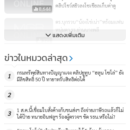
อาจไปถึงจุดนั้น นี่ถ้าเป็นญาติของอาจารย์ทำอย่างนี้ อาจารย์จะ
คลิปโชว์สยิวลงโซเชียลเก็บค่าดู
8,644
ขึ้นโพสต์ประกาศไหมครับว่า ญาติของอาจารย์คนหนึ่งออกคลิป
การร่วมเพศฉากใหม่แล้ว ใครสนใจให้ไปเสียเงินเข้าไปชมกันได้
ตร.บุกรวบ“น้องไข่เน่า”พร้อมแฟน
ถ้าทำอย่างนั้นก็บ้าไปแล้ว!! ผมว่า ตอนนี้โควิดเริ่มเบาลงแล้ว
หนุ่มคา รร.ย่านบางพลี
แสดงเพิ่มเติม
ผศ.ดร.อดิศร จันทรสุข แวะไปที่ รพ.ธรรมศาสตร์ ตรวจสุขภาพ
321
จิตเสียหน่อยเป็นไร??
หนุ่มไทยใจสลาย “น้องไข่เน่า” ดาว
ข่าวในหมวดล่าสุด
ที่ผมซัด ม.ธรรมศาสตร์เต็มที่ และขึ้นต้นจ่าหน้าถึงอธิการบดี นี่
Onlyfans ประกาศเลิกทำ หลังมี
ผมมีเหตุผล เพราะผมก็จบโทจากธรรมศาสตร์ และเป็นศิษย์เก่าดี
ปัญหากับตำรวจไซเบอร์
9,226
กรมทรัพย์สินทางปัญญาแจง คลิปยูทูบ “ฮลุน โซโล่” ยัง
1
เด่นของคณะรัฐศาสตร์ ม.ธรรมศาสตร์ การที่ผมลุกขึ้นเอาไม้หน้า
มีลิขสิทธิ์ 50 ปี ทายาทรับสิทธิต่อได้
สามฟาดอาจารย์ธรรมศาสตร์ก็เพื่อปกป้องธรรมศาสตร์ หากเห็น
2
ว่าผมทำให้ธรรมศาสตร์เสียหาย จะเรียกรางวัลคืนผมก็ยินดีนะ
ท่านอธิการบดีช่วยดูๆ หน่อย ระยะหลังธรรมศาสตร์มีอาจารย์
1 ส.ค.นี้เชื่อมใบสั่งค้างกับขนส่งฯ ถึงจ่ายภาษีรถแล้วก็ไม่
เพี้ยนๆ อยู่หลายคน”
3
ได้ป้าย ทนายอินฟลูฯ ร้องผู้ตรวจฯ ขัด รธน.หรือไม่?