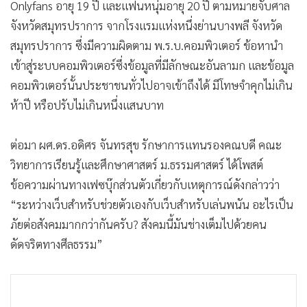
Onlyfans อายุ 19 ปี และแฟนหนุ่มอายุ 20 ปี ตามหมายจับศาล
•
เกม
จังหวัดสมุทรปราการ จากโรงแรมแห่งหนึ่งย่านบางพลี จังหวัด
•
วิทยาศาสตร์
สมุทรปราการ ซึ่งมีความผิดตาม พ.ร.บ.คอมพิวเตอร์ ข้อหานำ
•
SMEs
เข้าสู่ระบบคอมพิวเตอร์ซึ่งข้อมูลที่มีลักษณะอันลามก และข้อมูล
•
หุ้น
คอมพิวเตอร์นั้นประชาชนทั่วไปอาจเข้าถึงได้ มีโทษจำคุกไม่เกิน
•
อินโดจีน
ห้าปี หรือปรับไม่เกินหนึ่งแสนบาท
•
กองทุนรวม
•
Celeb Online
ต่อมา ผศ.ดร.อดิศร จันทรสุข รักษาการแทนรองคณบดี คณะ
•
Factcheck
วิทยาการเรียนรู้และศึกษาศาสตร์ ม.ธรรมศาสตร์ ได้โพสต์
•
ญี่ปุ่น
ข้อความผ่านทางเฟซบุ๊กส่วนตัวเกี่ยวกับเหตุการณ์ดังกล่าวว่า
•
News1
“ระหว่างเว็บสำหรับช่วยตัวเองกับเว็บสำหรับเล่นพนัน อะไรเป็น
ภัยต่อสังคมมากกว่ากันครับ? สังคมนี้มันช่างเต็มไปด้วย​คน
•
Gotomanager
ดัดจริตทางศีลธรรม”