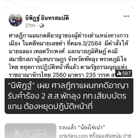
ระยะหลัง อาจารย์ ม.ธรรมศาสตร์หลายคน “ตรรกะเพี้ยน” จึง
ผลิตนักศึกษา “ตรรกะเพี้ยน” ออกมาหลายคน เช่น เด็กตั้ง
คำถามว่า ก็รัฐมนตรียังโกงได้แล้วทำไมชาวนาจะโกงบ้างไม่ได้
หรือชาวบ้านรีวิวขายสินค้าได้ ทำไมพระสงฆ์จะรีวิวขายสินค้าบ้าง
ไม่ได้
การกระทำบางอย่างของมนุษย์แม้กระทำกับตัวเองก็ทำไม่ได้
หากการกระทำนั้นเป็นการ “ลดทอนศักดิ์ศรีของความเป็น
587
มนุษย์” เช่น การประกาศขายอวัยวะ ขายไต ขายดวงตา ของตัว
“นิพิฏฐ์” เผย ศาลฎีกาแผนกคดีอาญา
เองเพราะความยากจน ก็ยังเถียงกันว่าทำได้หรือไม่ การที่เด็ก
รับคำร้อง 2 ส.ส.พัทลุง ภท.เสียบบัตร
และเยาวชนเอาฉากการร่วมเพศของตัวเองลงคลิปและขายแก่คน
แทน ต้องหยุดปฏิบัติหน้าที่
ที่อยากดู มันเป็นการ “ลดทอนศักดิ์ศรีของความเป็นมนุษย์” ผม
กลัวอาจารย์จะสอนเด็กว่า หมาเป็นสัตว์ คนก็เป็นสัตว์ เมื่อหมา
เป็นสัตว์ร่วมเพศกันกลางถนนได้ เพราะงั้นคนที่เป็นสัตว์ก็ร่วม
รวบแล้ว “น้องไข่เน่า”
เพศกันกลางถนนได้ ผมว่าสักวันหนึ่ง ม.ธรรมศาสตร์ที่ผมรักก็
onlyfans.com พร้อมแฟนหนุ่ม ถ่าย