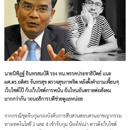
•
Good health & Well-being
•
Green Innovation & SD
•
Management & HR
•
MGR Live
•
Infographic
•
การเมือง
•
ท่องเที่ยว
•
กีฬา
•
ต่างประเทศ
นายนิพิฏฐ์ อินทรสมบัติ รอง หน.พรรคประชาธิปัตย์ แนะ
•
Special Scoop
ผศ.ดร.อดิศร จันทรสุข ตรวจสุขภาพจิต หลังตั้งคำถามเพี้ยนๆ
•
เศรษฐกิจ-ธุรกิจ
เว็บไซต์โป๊ กับเว็บไซต์การพนัน อันไหนอันตรายต่อสังคม
มากกว่ากัน วอนอธิการบดีช่วยดูแลหน่อย
•
จีน
•
ชุมชน-คุณภาพชีวิต
จากกรณีชุดจับกุมกองบังคับการสืบสวนสอบสวนอาชญากรรม
•
อาชญากรรม
ทางเทคโนโลยี 2 และ 4 เข้าจับกุม น้องไข่เน่า ดาวดังเว็บไซต์
•
Motoring