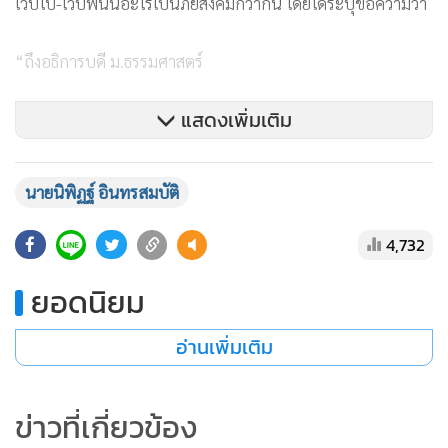
เว็บโป๊-เว็บพนันอะไรเป็นภัยสังคมกว่ากัน โดยได้ระบุข้อความว่า
“ถึงอธิการบดี ม.ธรรมศาสตร์
แสดงเพิ่มเติม
ผมอ่านข่าว ผศ.ดร.อดิศร จันทรสุข รองอธิการบดี ม.ธรรมศาสตร์
ให้ความเห็นทำนองว่า การที่บุคคลนำภาพโป๊ของตัวเองลง
นายนิพิฏฐ์ อินทรสมบัติ
เว็บไซต์ onlyfans.com เว็บไซต์โป๊ กับเว็บไซต์การพนัน อันไหน
อันตรายต่อสังคมมากกว่ากัน และสรุปว่าสังคมนี้เป็นสังคม
4,732
ดัดจริต
ยอดนิยม
มีหลายคนออกมาวิจารณ์การทำงานของตำรวจ การแสดงความ
อ่านเพิ่มเติม
เห็นของบุคลลอื่น ผมไม่พาดพิงถึง แต่ขอพูดถึง ผศ.ดร.อดิศร
จันทรสุข คนเดียว เพราะท่านเป็นถึงครูบาอาจารย์ สอนนักเรียน
นักศึกษา
ข่าวที่เกี่ยวข้อง