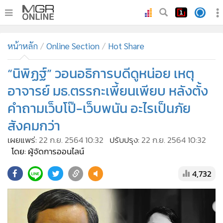
•
หน้าหลัก
หน้าหลัก
Online Section
Hot Share
•
ทันเหตุการณ์
•
“นิพิฏฐ์” วอนอธิการบดีดูหน่อย เหตุ
ภาคใต้
•
ภูมิภาค
อาจารย์ มธ.ตรรกะเพี้ยนเพียบ หลังตั้ง
•
Online Section
คำถามเว็บโป๊-เว็บพนัน อะไรเป็นภัย
•
บันเทิง
สังคมกว่า
•
ผู้จัดการรายวัน
เผยแพร่:
22 ก.ย. 2564 10:32
ปรับปรุง:
22 ก.ย. 2564 10:32
•
คอลัมนิสต์
โดย: ผู้จัดการออนไลน์
•
ละคร
4,732
•
CbizReview
•
Cyber BIZ
•
ผู้จัดกวน