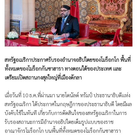
•
Good health & Well-being
•
Green Innovation & SD
•
Management & HR
•
MGR Live
•
Infographic
•
การเมือง
•
ท่องเที่ยว
สหรัฐอเมริกาประกาศรับรองอำนาจอธิปไตยของโมร็อกโก พื้นที่
•
กีฬา
ทั้งหมดของโมร็อกกันซาฮารา ทางตอนใต้ของประเทศ และ
•
ต่างประเทศ
เตรียมเปิดสถานกงสุลใหญ่ที่เมืองดักลา
•
Special Scoop
•
เศรษฐกิจ-ธุรกิจ
เมื่อวันที่ 10 ธ.ค.ที่ผ่านมา นายโดนัลด์ ทรัมป์ ประธานาธิบดีแห่ง
สหรัฐอเมริกา ได้ประกาศในกฤษฎีกาของประธานาธิบดี โดยมีผล
•
จีน
บังคับใช้ในทันที เกี่ยวกับการตัดสินใจของสหรัฐอเมริกาในการ
•
ชุมชน-คุณภาพชีวิต
รับรองสถานะการมีอํานาจอธิปไตยเต็มรูปแบบของราช
•
อาชญากรรม
อาณาจักรโมร็อกโก บนพื้นที่ทั้งหมดของโมร็อกกันซาฮารา
•
Motoring