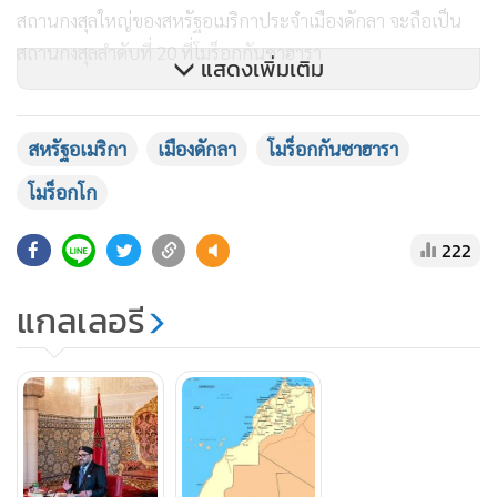
สถานกงสุลใหญ่ของสหรัฐอเมริกาประจําเมืองดักลา จะถือเป็น
สถานกงสุลลําดับที่ 20 ที่โมร็อกกันซาฮารา
แสดงเพิ่มเติม
ทั้งนี้ เมื่อวันที่ 20 ธันวาคม ปี ค.ศ. 1777 โมร็อกโกถือเป็น
ประเทศแรกในโลกที่รับรองสถานะของประเทศสหรัฐอเมริกา
สหรัฐอเมริกา
เมืองดักลา
โมร็อกกันซาฮารา
หลังจากที่สหรัฐอเมริกาประกาศอิสรภาพ
โมร็อกโก
222
แกลเลอรี