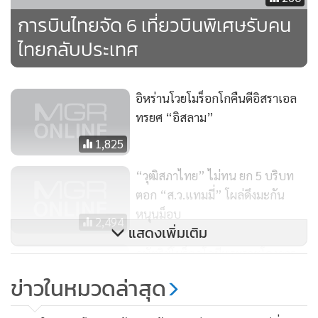
การบินไทยจัด 6 เที่ยวบินพิเศษรับคน
ไทยกลับประเทศ
อิหร่านโวยโมร็อกโกคืนดีอิสราเอล
ทรยศ “อิสลาม”
1,825
“วุฒิสภาไทย” ไม่ทน ยก 5 บริบท
ตอก “ส.ว.แทมมี่” โผล่ดึงมะกัน
หนุนม็อบ
2,494
แสดงเพิ่มเติม
กษัตริย์โมร็อกโกมีพระราชโองการ
ให้ ปชช.ได้รับวัคซีนโควิด-19 ฟรี
ข่าวในหมวดล่าสุด
200