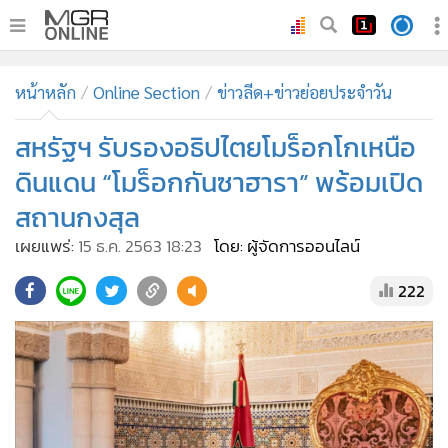
•
หน้าหลัก
หน้าหลัก
Online Section
ข่าวลีด+ข่าวย่อยประจำวัน
•
ทันเหตุการณ์
•
สหรัฐฯ รับรองอธิปไตยโมร็อกโกเหนือ
ภาคใต้
•
ภูมิภาค
ดินแดน “โมร็อกกันซาฮารา” พร้อมเปิด
•
Online Section
สถานกงสุล
•
บันเทิง
เผยแพร่:
15 ธ.ค. 2563 18:23
โดย: ผู้จัดการออนไลน์
•
ผู้จัดการรายวัน
222
•
คอลัมนิสต์
•
ละคร
•
CbizReview
•
Cyber BIZ
•
ผู้จัดกวน