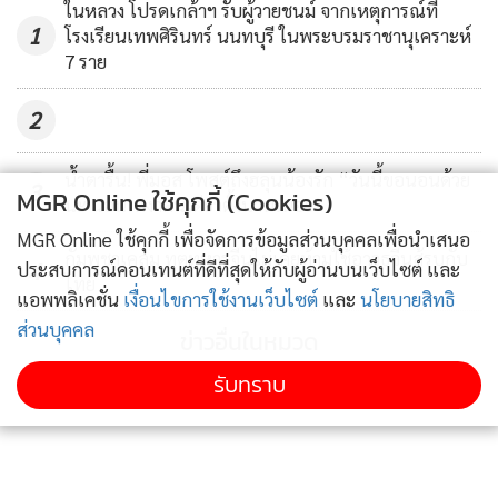
ในหลวง โปรดเกล้าฯ รับผู้วายชนม์ จากเหตุการณ์ที่
1
โรงเรียนเทพศิรินทร์ นนทบุรี ในพระบรมราชานุเคราะห์
7 ราย
2
น้ำตารื้น! พี่มอส โพสต์ถึงฮลุนน้องรัก “วันนี้ขอนอนด้วย
3
MGR Online ใช้คุกกี้ (Cookies)
นะ นอนเหงาคนเดียวตั้งนานเนอะ”
MGR Online ใช้คุกกี้ เพื่อจัดการข้อมูลส่วนบุคคลเพื่อนำเสนอ
กัมพูชาเคลม ทูตทหารจีนไม่เคยห้ามใช้อาวุธจีนสู้รบกับ
4
ประสบการณ์คอนเทนต์ที่ดีที่สุดให้กับผู้อ่านบนเว็บไซต์ และ
ไทย
แอพพลิเคชั่น
เงื่อนไขการใช้งานเว็บไซต์
และ
นโยบายสิทธิ
ส่วนบุคคล
ข่าวอื่นในหมวด
รับทราบ