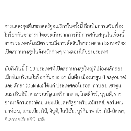
การแสดงจุดยืนของสหรัฐอเมริกาในครั้งนี้ ถือเป็นการเสริมเรื่อง
โมร็อกกันซาฮารา โดยจะเห็นจากการที่มีการสนับสนุนในเรื่องนี้
จากประเทศพันธมิตร รวมถึงการตัดสินใจของหลายประเทศที่จะ
เปิดสถานกงสุลในจังหวัดต่างๆ ทางตอนใต้ของประเทศ
นับถึงวันนี้ มี 19 ประเทศที่เปิดสถานกงสุลใหญ่ที่เมืองหลักสอง
เมืองในบริเวณโมร็อกกันซาฮารา นั่นคือ เมืองลายูน (Laayoune)
และ ดักลา (Dakhla) ได้แก่ ประเทศคอโมรอส, กาบอง, เซาตูเม
และปรินซิปี, สาธารณรัฐแอฟริกากลาง, โกตดิวัวร์, บุรุนดี, ราช
อาณาจักรเอสวาติน, แซมเบีย, สหรัฐอาหรับเอมิเรตส์, จอร์แดน,
บาห์เรน, แกมเบีย, กินี, จิบูตี, ไลบีเรีย, บูร์กินาฟาโซ, กินี-บิสเซา,
อิเควทอเรียลกินี, เฮติ