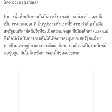
(Moroccan Sahara)
•
เกม
•
วิทยาศาสตร์
ในการนี้ เพื่อเป็นการยืนยันการรับรองสถานะดังกล่าว และถือ
•
SMEs
เป็นการแสดงออกที่เป็นรูปธรรมสิ่งแรกที่มีความสําคัญ นั่นคือ
•
หุ้น
สหรัฐอเมริกาตัดสินใจที่จะเปิดสถานกงสุล ที่เมืองดักลา (Dakhla)
•
อินโดจีน
ซึ่งถือได้ว่าเป็นการกระตุ้นให้เกิดการลงทุนของสหรัฐอเมริกา
•
กองทุนรวม
ทางด้านเศรษฐกิจ และการพัฒนาสังคม รวมถึงจะเป็นประโยชน์
•
Celeb Online
ต่อผู้อยู่อาศัยในจังหวัดทางตอนใต้ของประเทศ
•
Factcheck
•
ญี่ปุ่น
•
News1
•
Gotomanager