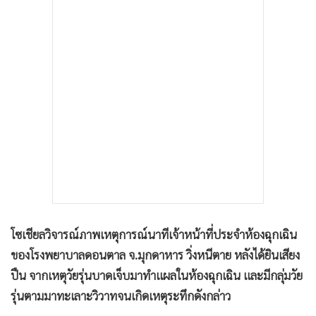
•
เกม
•
วิทยาศาสตร์
•
SMEs
•
หุ้น
•
อินโดจีน
•
กองทุนรวม
•
Celeb Online
•
Factcheck
•
ญี่ปุ่น
•
News1
•
Gotomanager
โซเชียลวิจารณ์ภาพเหตุการณ์นาทีเจ้าหน้าที่ประจำห้องฉุกเฉิน
ของโรงพยาบาลดอนตาล จ.มุกดาหาร วิ่งหนีตาย หลังได้ยินเสียง
ปืน จากเหตุวัยรุ่นบาดเจ็บมาทำแผลในห้องฉุกเฉิน และมีกลุ่มวัย
รุ่นตามมาทะเลาะวิวาทจนเกิดเหตุระทึกดังกล่าว