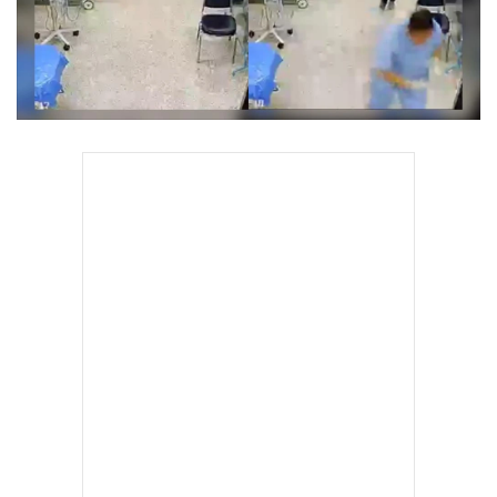
•
Good health & Well-being
•
Green Innovation & SD
•
Management & HR
•
MGR Live
•
Infographic
•
การเมือง
•
ท่องเที่ยว
•
กีฬา
•
ต่างประเทศ
•
Special Scoop
•
เศรษฐกิจ-ธุรกิจ
•
จีน
•
ชุมชน-คุณภาพชีวิต
•
อาชญากรรม
•
Motoring