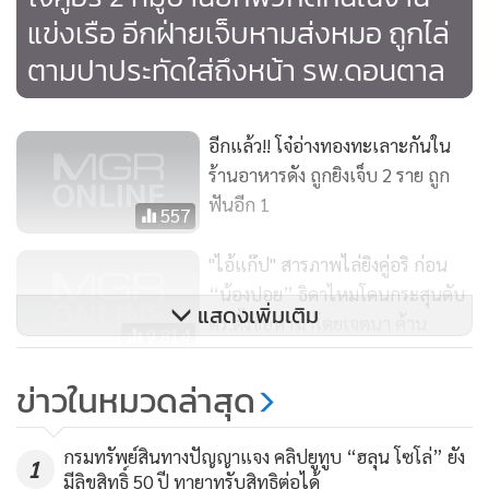
แข่งเรือ อีกฝ่ายเจ็บหามส่งหมอ ถูกไล่
ตามปาประทัดใส่ถึงหน้า รพ.ดอนตาล
อีกแล้ว!! โจ๋อ่างทองทะเลาะกันใน
ร้านอาหารดัง ถูกยิงเจ็บ 2 ราย ถูก
ฟันอีก 1
557
"ไอ้แก๊ป" สารภาพไล่ยิงคู่อริ ก่อน
“น้องปอย” ธิดาไหมโดนกระสุนดับ
แสดงเพิ่มเติม
ตร.ตั้งข้อหาฆ่าโดยเจตนา ค้าน
9,814
ประกัน
ข่าวในหมวดล่าสุด
รพ.กรุงไทย ซ้อมแผนรับมือวัยรุ่น
ทะเลาะวิวาทในห้องฉุกเฉิน
กรมทรัพย์สินทางปัญญาแจง คลิปยูทูบ “ฮลุน โซโล่” ยัง
1
619
มีลิขสิทธิ์ 50 ปี ทายาทรับสิทธิต่อได้