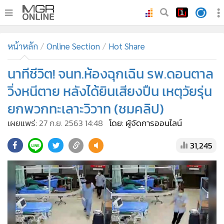
•
หน้าหลัก
หน้าหลัก
Online Section
Hot Share
•
ทันเหตุการณ์
•
นาทีชีวิต! จนท.ห้องฉุกเฉิน รพ.ดอนตาล
ภาคใต้
•
ภูมิภาค
วิ่งหนีตาย หลังได้ยินเสียงปืน เหตุวัยรุ่น
•
Online Section
ยกพวกทะเลาะวิวาท (ชมคลิป)
•
บันเทิง
เผยแพร่:
27 ก.ย. 2563 14:48
โดย: ผู้จัดการออนไลน์
•
ผู้จัดการรายวัน
31,245
•
คอลัมนิสต์
•
ละคร
•
CbizReview
•
Cyber BIZ
•
ผู้จัดกวน