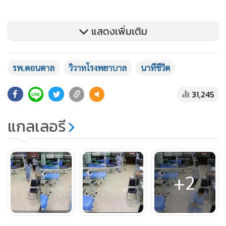
แสดงเพิ่มเติม
ทั้งนี้ หลังคลิปเหตุการณ์ดังกล่าวถูกเผยแพร่ ชาวเน็ตให้ความ
รพ.ดอนตาล
วิวาทโรงพยาบาล
นาทีชีวิต
สนใจอย่างมากมายและต่างแสดงความคิดเห็นให้กำลังบุคลากร
31,245
ทางการแพทย์ที่อยู่ในที่เกิดเหตุ และมองว่า เหตุการณ์ที่วัยรุ่นยก
พวกเข้ามาทะเลาะวิวาทนั้น ควรเพิ่มโทษทั้งจำเป็นปรับให้มาก
แกลเลอรี
ขึ้น เพื่อป้องกันพฤติกรรมเลียนแบบ และต่อว่ากลุ่มวัยรุ่นที่ไม่
แยกแยะผิดชอบชั่วดี ก่อเหตุแม้ในโรงพยาบาล โดยโพสต์มียอ
ดกดไลก์ถึง 1,100 ครั้ง และแชร์ไปกว่า 300 ครั้งด้วยกัน
+2