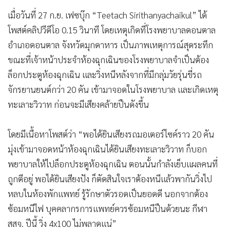
เมื่อวันที่ 27 ก.ย. เฟซบุ๊ก “Teetach Sirithanyachaikul” ได้
โพสต์คลิปวีดีโอ 0.15 วินาที โดยเหตุเกิดที่โรงพยาบาลดอนตาล
อำเภอดอนตาล จังหวัดมุกดาหาร เป็นภาพเหตุการณ์สุดระทึก
ขณะที่เจ้าหน้าประจำห้องฉุกเฉินของโรงพยาบาลจำเป็นต้อง
ล็อกประตูห้องฉุกเฉิน และวิ่งหนีหลังจากที่มีกลุ่มวัยรุ่นขี่รถ
จักรยานยนต์กว่า 20 คัน เข้ามาจอดในโรงพยาบาล และเกิดเหตุ
ทะเลาะวิวาท ก่อนจะมีเสียงคล้ายปืนดังขึ้น
โดยมีเนื้อหาโพสต์ว่า “พอได้ยินเสียงรถมอเตอร์ไซค์ราว 20 คัน
มุ่งเข้ามาจอดหน้าห้องฉุกเฉินได้ยินเสียงทะเลาะวิวาท ก็บอก
พยาบาลให้ไปล็อกประตูห้องฉุกเฉิน ตอนนั้นกำลังเย็บแผลคนที่
ถูกตีอยู่ พอได้ยินเสียงปัง ก็ตัดสินใจเราต้องหนีแล้วพากันวิ่งไป
หลบในห้องพักแพทย์ รู้รักษาตัวรอดเป็นยอดดี นอกจากต้อง
ซ้อมหนีไฟ บุคคลากรการแพทย์ควรซ้อมหนีปืนด้วยนะ กีฬา
สสจ. ปีนี้ วิ่ง 4x100 ไม่พลาดแน่”