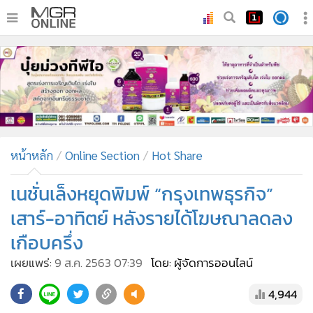
•
หน้าหลัก
•
ทันเหตุการณ์
•
ภาคใต้
•
ภูมิภาค
•
Online Section
หน้าหลัก
Online Section
Hot Share
•
บันเทิง
•
ผู้จัดการรายวัน
เนชั่นเล็งหยุดพิมพ์ “กรุงเทพธุรกิจ”
•
คอลัมนิสต์
เสาร์-อาทิตย์ หลังรายได้โฆษณาลดลง
•
ละคร
เกือบครึ่ง
•
CbizReview
เผยแพร่:
9 ส.ค. 2563 07:39
โดย: ผู้จัดการออนไลน์
•
Cyber BIZ
•
ผู้จัดกวน
4,944