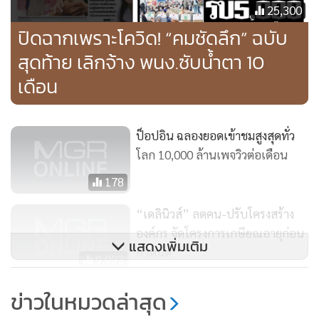
25,300
ปิดฉากเพราะโควิด! “คมชัดลึก” ฉบับ
สุดท้าย เลิกจ้าง พนง.ซับน้ำตา 10
เดือน
ป็อปอิน ฉลองยอดเข้าชมสูงสุดทั่ว
โลก 10,000 ล้านเพจวิวต่อเดือน
178
“เดลินิวส์” ลดคน-ปรับโครงสร้าง
รายงานข่าวเพิ่มเติมระบุว่า นับตั้งแต่เดือนมีนาคม 2563 ที่ผ่าน
องค์กร จัดโครงการเกษียณอายุก่อน
มา นายฉายได้ออกมาตรการรองรับผลกระทบที่เกิดจากการแพร่
แสดงเพิ่มเติม
กำหนด
9,993
ระบาดของเชื้อไวรัสโควิด-19 โดยมอบหมายให้ผู้บริหารสูงสุด
ของแต่ละหน่วยธุรกิจ พิจารณาปรับลดเงินเดือนพนักงานทุกคน
“ธนาธร”ยื่นศาลทุจริตฟ้อง 7 กกต.
ข่าวในหมวดล่าสุด
ของแต่ละหน่วยธุรกิจ ให้พนักงานลางานโดยไม่รับเงินค่าจ้าง
อ้างรวบรัดคดีหุ้น