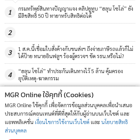
(Leave Without Pay) เป็นการชั่วคราว ให้ทุกหน่วยธุรกิจบริหาร
สื่อ-“ช่อ”โวย“เนชั่น”จ้องทำลาย
95
กรมทรัพย์สินทางปัญญาแจง คลิปยูทูบ “ฮลุน โซโล่” ยัง
จัดการกำลังคนและปฏิบัติงานในเวลาทำงานปกติ ให้มี
1
เป็นระบบ
มีลิขสิทธิ์ 50 ปี ทายาทรับสิทธิต่อได้
ประสิทธิภาพสูงสุด
2
รวมทั้งยกเลิกสวัสดิการต่างๆ ที่ไม่เกี่ยวข้องกับความปลอดภัย
และการปฏิบัติงานโดยตรง และยกเลิกค่าตอบแทนอื่นที่นอก
1 ส.ค.นี้เชื่อมใบสั่งค้างกับขนส่งฯ ถึงจ่ายภาษีรถแล้วก็ไม่
3
เหนือจากเงินเดือนประจำ เช่น ค่าพาหนะ ค่าโทรศัพท์ ค่า
ได้ป้าย ทนายอินฟลูฯ ร้องผู้ตรวจฯ ขัด รธน.หรือไม่?
ตำแหน่ง ค่าประสบการณ์ หากมีความจำเบ็นอันไม่สามารถหลีก
“ฮลุน โซโล่” ทำประกันเดินทางไว้ 5 ล้าน คุ้มครอง
เลี่ยงได้ ให้ผู้บริหารสูงสุดของแต่ละหน่วยธุรกิจสามารถใช้ดุลพินิจ
4
อุบัติเหตุ-ฆาตกรรม
เลิกจ้างพนักงานได้ ระหว่างนี้ตนยินดีที่จะไม่รับเงินเตือนและผล
ประโยชน์ตอบแทนใดๆ จากบริษัทฯ เพื่อให้บริษัทฯ สามารถ
MGR Online ใช้คุกกี้ (Cookies)
ข่าวอื่นในหมวด
จัดสรรผลประโยชน์ดังกล่าวให้แก่พนักงานที่มีความจำเป็นต่อไป
MGR Online ใช้คุกกี้ เพื่อจัดการข้อมูลส่วนบุคคลเพื่อนำเสนอ
ประสบการณ์คอนเทนต์ที่ดีที่สุดให้กับผู้อ่านบนเว็บไซต์ และ
อย่างไรก็ตาม เครือเนชั่นตัดสินใจผ่าตัดองค์กรครั้งใหญ่ โดยยุบ
แอพพลิเคชั่น
เงื่อนไขการใช้งานเว็บไซต์
และ
นโยบายสิทธิ
กองบรรณาธิการ หนังสือพิมพ์คมชัดลึก เว็บไซต์เนชั่นสุดสัปดาห์
ส่วนบุคคล
และ สำนักข่าวเนชั่น ของบริษัท คมชัดลึก มีเดีย จำกัด และเลิก