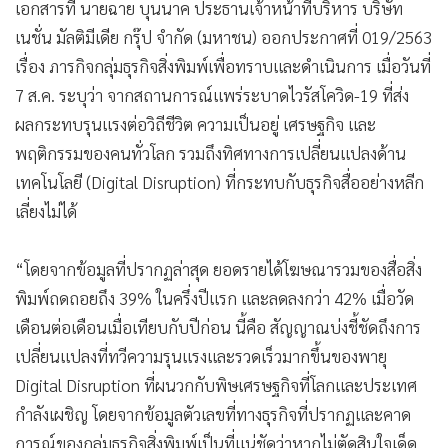
เอกสารที่ นายฉาย บุนนาค ประธานเจ้าหน้าที่บริหาร บริษัท
•
เกม
เนชั่น มัลติมีเดีย กรุ๊ป จำกัด (มหาชน) ออกประกาศที่ 019/2563
•
วิทยาศาสตร์
เรื่อง ภารกิจกลุ่มธุรกิจสิ่งพิมพ์เพื่อทราบและดำเนินการ เมื่อวันที่
•
SMEs
7 ส.ค. ระบุว่า จากสถานการณ์แพร่ระบาดไวรัสโควิด-19 ที่ส่ง
•
หุ้น
ผลกระทบรุนแรงต่อวิถีชีวิต ความเป็นอยู่ เศรษฐกิจ และ
•
อินโดจีน
พฤติกรรมของคนทั่วโลก รวมถึงทิศทางการเปลี่ยนแปลงด้าน
•
กองทุนรวม
เทคโนโลยี (Digital Disruption) ที่กระทบกับธุรกิจสื่ออย่างหลีก
•
Celeb Online
เลี่ยงไม่ได้
•
Factcheck
•
ญี่ปุ่น
“โดยจากข้อมูลที่ปรากฏล่าสุด ยอดรายได้โฆษณารวมของสื่อสิ่ง
•
News1
พิมพ์ถดถอยถึง 39% ในครึ่งปีแรก และลดลงกว่า 42% เมื่อวัด
เดือนต่อเดือนเมื่อเทียบกับปีก่อน นี้คือ สัญญาณบ่งชี้ชัดถึงการ
•
Gotomanager
เปลี่ยนแปลงที่ทวีความรุนแรงและรวดเร็วมากขึ้นของพายุ
Digital Disruption ที่ผนวกกับพิษเศรษฐกิจที่โลกและประเทศ
กำลังเผชิญ โดยจากข้อมูลตัวเลขที่ทางธุรกิจที่ปรากฏและคาด
การณ์ของกลุ่มธุรกิจสิ่งพิมพ์เป็นที่แน่ชัดว่าหากไม่ตัดสินใจเด็ด