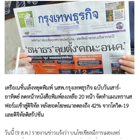
•
Good health & Well-being
•
Green Innovation & SD
•
Management & HR
•
MGR Live
•
Infographic
•
การเมือง
•
ท่องเที่ยว
•
กีฬา
•
ต่างประเทศ
•
Special Scoop
เครือเนชั่นเล็งหยุดพิมพ์ นสพ.กรุงเทพธุรกิจ ฉบับวันเสาร์-
•
เศรษฐกิจ-ธุรกิจ
อาทิตย์ ลดหน้าหนังสือพิมพ์ลงเหลือ 20 หน้า จัดทำแผนทรานส
ฟอร์มเข้าสู่ดิจิทัล หลังยอดโฆษณาลดลงถึง 42% จากโควิด-19
•
จีน
และดิจิทัลดิสรัปชัน
•
ชุมชน-คุณภาพชีวิต
•
อาชญากรรม
วันนี้ (9 ส.ค.) รายงานข่าวแจ้งว่า บนโซเชียลมีการเผยแพร่
•
Motoring