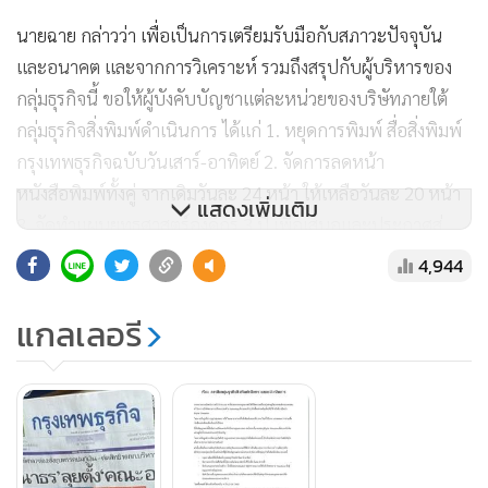
นายฉาย กล่าวว่า เพื่อเป็นการเตรียมรับมือกับสภาวะปัจจุบัน
และอนาคต และจากการวิเคราะห์ รวมถึงสรุปกับผู้บริหารของ
กลุ่มธุรกิจนี้ ขอให้ผู้บังคับบัญชาแต่ละหน่วยของบริษัทภายใต้
กลุ่มธุรกิจสิ่งพิมพ์ดำเนินการ ได้แก่ 1. หยุดการพิมพ์ สื่อสิ่งพิมพ์
กรุงเทพธุรกิจฉบับวันเสาร์-อาทิตย์ 2. จัดการลดหน้า
หนังสือพิมพ์ทั้งคู่ จากเดิมวันละ 24 หน้า ให้เหลือวันละ 20 หน้า
แสดงเพิ่มเติม
3. จัดทำแผนยุทธศาสตร์องค์กร 3 ปี เพื่อเสนอและประกาศสู่
สาธารณะ ภายใต้หลักคิดของการ Transform เข้าสู่ Digital อย่าง
4,944
เต็มรูปแบบ และ 4. จัดทำโครงสร้างบุคลากรและกำลังคนใหม่
ภายใต้ขอบเขตงานที่จำเป็นต่อธุรกิจตามแผนยุทธศาสตร์เพื่อนำ
แกลเลอรี
เสนอต่อคณะกรรมการบริหาร
“โดยทั้งหมดนี้ ต้องแล้วเสร็จภายใน 30 วัน (7 ก.ย. 2563) ขอ
เรียนต่อพนักงานที่เกี่ยวข้องว่า นี่ไม่ใช่การลดค่าใช้จ่าย ไม่ใช่การ