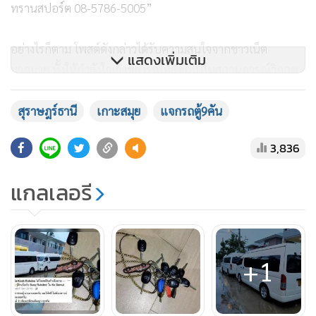
ทรานสปอร์ต 08-5786-5005”
อย่างไรก็ตาม โพสต์ดังกล่าวได้รับความสนใจจากชาวเน็ต
แสดงเพิ่มเติม
มากมาย ทั้งให้กำลังใจเจ้าของรถให้สู้ต่อไปในสถานการณ์วิกฤต
โรคระบาดที่กระทบต่อเศรษฐกิจในขณะนี้ และต่างแชร์เพราะ
สนใจในรถทั้ง 9 คัน โดยมียอดกดไลก์ 800 ครั้ง และแชร์ไปกว่า
สุราษฎร์ธานี
เกาะสมุย
แจกรถตู้9คัน
700 ครั้งด้วยกัน
3,836
แกลเลอรี
+1