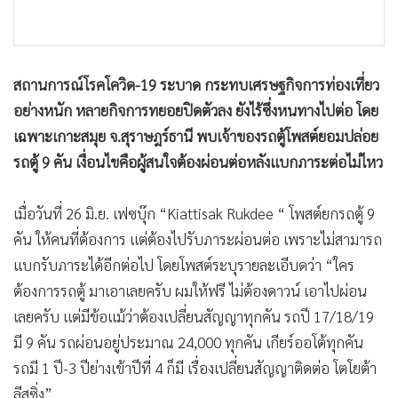
•
เกม
•
วิทยาศาสตร์
•
SMEs
สถานการณ์โรคโควิด-19 ระบาด กระทบเศรษฐกิจการท่องเที่ยว
•
หุ้น
อย่างหนัก หลายกิจการทยอยปิดตัวลง ยังไร้ซึ่งหนทางไปต่อ โดย
•
อินโดจีน
เฉพาะเกาะสมุย จ.สุราษฎร์ธานี พบเจ้าของรถตู้โพสต์ยอมปล่อย
•
กองทุนรวม
รถตู้ 9 คัน เงื่อนไขคือผู้สนใจต้องผ่อนต่อหลังแบกภาระต่อไม่ไหว
•
Celeb Online
•
Factcheck
เมื่อวันที่ 26 มิ.ย. เฟซบุ๊ก “Kiattisak Rukdee “ โพสต์ยกรถตู้ 9
•
ญี่ปุ่น
คัน ให้คนที่ต้องการ แต่ต้องไปรับภาระผ่อนต่อ เพราะไม่สามารถ
•
News1
แบกรับภาระได้อีกต่อไป โดยโพสต์ระบุรายละเอีบดว่า “ใคร
•
Gotomanager
ต้องการรถตู้ มาเอาเลยครับ ผมให้ฟรี ไม่ต้องดาวน์ เอาไปผ่อน
เลยครับ แต่มีข้อแม้ว่าต้องเปลี่ยนสัญญาทุกคัน รถปี 17/18/19
มี 9 คัน รถผ่อนอยู่ประมาณ 24,000 ทุกคัน เกียร์ออโต้ทุกคัน
รถมี 1 ปี-3 ปีย่างเข้าปีที่ 4 ก็มี เรื่องเปลี่ยนสัญญาติดต่อ โตโยต้า
ลีสซิ่ง”