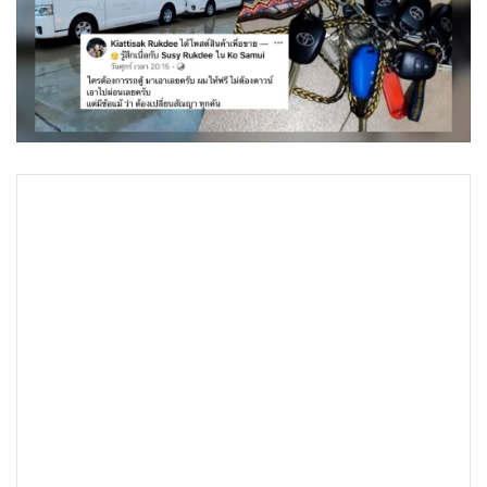
•
Good health & Well-being
•
Green Innovation & SD
•
Management & HR
•
MGR Live
•
Infographic
•
การเมือง
•
ท่องเที่ยว
•
กีฬา
•
ต่างประเทศ
•
Special Scoop
•
เศรษฐกิจ-ธุรกิจ
•
จีน
•
ชุมชน-คุณภาพชีวิต
•
อาชญากรรม
•
Motoring