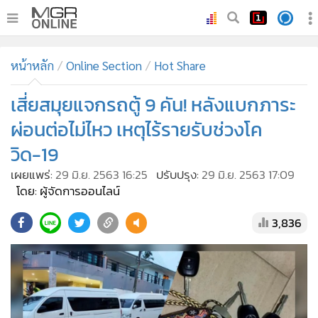
•
หน้าหลัก
หน้าหลัก
Online Section
Hot Share
•
ทันเหตุการณ์
•
เสี่ยสมุยแจกรถตู้ 9 คัน! หลังแบกภาระ
ภาคใต้
•
ภูมิภาค
ผ่อนต่อไม่ไหว เหตุไร้รายรับช่วงโค
•
Online Section
วิด-19
•
บันเทิง
เผยแพร่:
29 มิ.ย. 2563 16:25
ปรับปรุง:
29 มิ.ย. 2563 17:09
•
ผู้จัดการรายวัน
โดย: ผู้จัดการออนไลน์
•
คอลัมนิสต์
3,836
•
ละคร
•
CbizReview
•
Cyber BIZ
•
ผู้จัดกวน