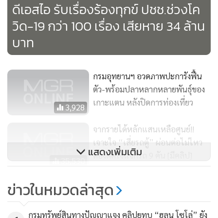
ดีเอสไอ รับเรื่องร้องทุกข์ ปชช.ช่วงโค
วิด-19 กว่า 100 เรื่อง เสียหาย 34 ล้าน
บาท
กรมอุทยานฯ อวดภาพปะการังฟื้น
ตัว-พร้อมปลาหลากหลายพันธุ์ของ
เกาะแตน หลังปิดการท่องเที่ยว
3,928
จากรายได้หลักแสนเหลือศูนย์!!
เจาะใจ “เสี่ยรถตู้” ผ่อนต่อไม่ไหว
แสดงเพิ่มเติม
ต้องตัดใจแจกรถ 9 คัน [มีคลิป]
35,530
เกาะสมุย จัดโปรฯ ครั้งใหญ่ ดึงนัก
ข่าวในหมวดล่าสุด
ท่องเที่ยวไทยหลังปลดล็อค
2,697
กรมทรัพย์สินทางปัญญาแจง คลิปยูทูบ “ฮลุน โซโล่” ยัง