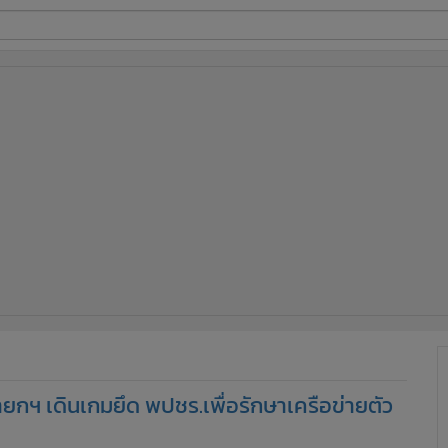
ี่ใช้
ine
้นสูง
่งนายกฯ เดินเกมยึด พปชร.เพื่อรักษาเครือข่ายตัว