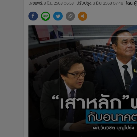
•
Management & HR
เผยแพร่:
3 มิ.ย. 2563 06:53
ปรับปรุง:
3 มิ.ย. 2563 07:48
โดย: ผ
•
MGR Live
•
Infographic
•
การเมือง
•
ท่องเที่ยว
•
กีฬา
•
ต่างประเทศ
•
Special Scoop
•
เศรษฐกิจ-ธุรกิจ
•
จีน
•
ชุมชน-คุณภาพชีวิต
•
อาชญากรรม
•
Motoring
•
เกม
•
วิทยาศาสตร์
•
SMEs
•
หุ้น