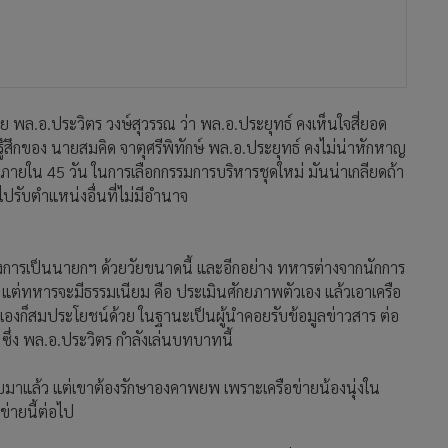
ย พล.อ.ประวิตร วงษ์สุวรรณ ว่า พล.อ.ประยุทธ์ คงเห็นใจสี่ยอด
มรู้สึกของ นายสมคิด จาตุศรีพิทักษ์ พล.อ.ประยุทธ์ คงไม่น่าหักหาญ
ภายใน 45 วัน ในการเลือกกรรมการบริหารชุดใหม่ มันน่าเกลียดถ้า
ไปรับตำแหน่งอื่นที่ไม่มีอำนาจ
ต้องการเป็นนายกฯ ด้วยวัยขนาดนี้ และอีกอย่าง ทหารต่างจากนักการ
ด้ แต่ทหารจะมีธรรมเนียม คือ ประเมินศักยภาพตัวเอง แล้วเอาเครือ
ัวเองก็สมประโยชน์ด้วย ในฐานะเป็นผู้นำคอยรับข้อมูลข่าวสาร ต่อ
ึ่ง พล.อ.ประวิตร กำลังเล่นบทบาทนี้
มาแล้ว แต่เขาต้องรักษาองคาพยพ เพราะเครือข่ายน้องนุ่งใน
ข่ายนี้ต่อไป