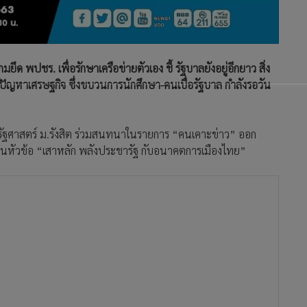
มยึด พปชร. เพื่อรักษาเครือข่ายตัวเอง ชี้ รัฐบาลยังอยู่อีกยาว สิ่ง
้ปัญหาเศรษฐกิจ ซึ่งขบวนการนักศึกษา-คนเบื่อรัฐบาล กำลังรอวัน
ันรัฐศาสตร์ ม.รังสิต ร่วมสนทนาในรายการ “คนเคาะข่าว” ออก
ในหัวข้อ “เสาหลัก พลังประชารัฐ กับอนาคตการเมืองไทย”