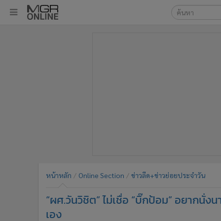
เลือกเครื่องมือท
•
หน้าหลัก
ค้นหา
•
ทันเหตุการณ์
Google
•
ภาคใต้
•
ภูมิภาค
MGR Onl
•
Online Section
ค้นหาขั
•
บันเทิง
•
ผู้จัดการรายวัน
•
คอลัมนิสต์
•
ละคร
•
CbizReview
•
Cyber BIZ
หน้าหลัก
Online Section
ข่าวลีด+ข่าวย่อยประจำวัน
•
ผู้จัดกวน
“ผศ.วันวิชิต” ไม่เชื่อ “บิ๊กป้อม” อยากนั
•
Good health & Well-being
•
Green Innovation & SD
เอง