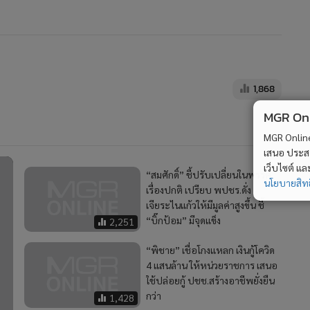
1,868
MGR Onli
MGR Online 
เสนอ ประสบก
เว็บไซต์ แ
“สมศักดิ์” ชี้ปรับเปลี่ยนในพรรค
นโยบายสิทธ
เรื่องปกติ เปรียบ พปชร.ดั่ง
เจียระไนแก้วให้มีมูลค่าสูงขึ้น ชี้
“บิ๊กป้อม” มีจุดแข็ง
2,251
“พิชาย” เชื่อโกงแหลก เงินกู้โควิด
4 แสนล้าน ให้หน่วยราชการ เสนอ
ใช้ปล่อยกู้ ปชช.สร้างอาชีพยั่งยืน
กว่า
1,428