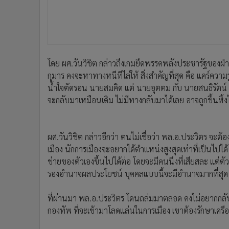
โดย ผศ.วันวิชิต กล่าวถึงเกมยึดพรรคพลังประชารัฐของฝ่า
กุมาร คงจะหาทางหนีทีไล่ให้ สิ่งสำคัญที่สุด คือ แคร์ควา
น้ำใจตัดรอน นายสมคิด แต่ นายอุตตม กับ นายสนธิรัตน์ 
จะกลับมาเหมือนเดิม ไม่มีทางกลับมาได้เลย อาจถูกขึ้นหิ้ง
ผศ.วันวิชิต กล่าวอีกว่า ตนไม่เชื่อว่า พล.อ.ประวิตร จะ
เมือง นักการเมืองจะอยากได้ตำแหน่งสูงสุดเท่าที่เป็นไปไ
ข่ายของตัวเองขึ้นไปได้ต่อ โดยจะมีคนนึงที่เสียสละ แต่ต
รองอำนาจผลประโยชน์ บุคคลแบบนี้จะมีอำนาจมากที่สุด ซ
ที่ผ่านมา พล.อ.ประวิตร โดนถล่มมาตลอด คงไม่อยากกลับ
กองทัพ ที่จะเข้ามาโลดแล่นในการเมือง เขาต้องรักษาเครือ