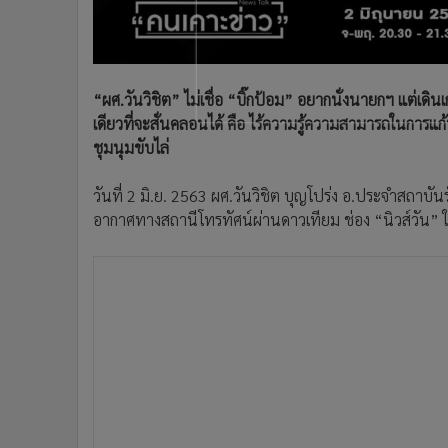
•
อินโดจีน
•
กองทุนรวม
•
Celeb Online
•
Factcheck
“ผศ.วันวิชิต” ไม่เชื่อ “บิ๊กป้อม” อยากนั่งนายกฯ แต่เดินเก
เดียวที่จะสั่นคลอนได้ คือ ไร้ความรู้ความสามารถในการแก
•
ญี่ปุ่น
ชุมนุมขับไล่
•
News1
•
Gotomanager
วันที่ 2 มิ.ย. 2563 ผศ.วันวิชิต บุญโปร่ง อ.ประจำสถาบ
อากาศทางสถานีโทรทัศน์ผ่านดาวเทียม ช่อง “นิวส์วัน” 