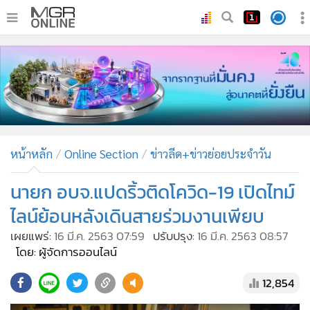
•
หน้าหลัก
•
ทันเหตุการณ์
•
ภาคใต้
•
ภูมิภาค
•
Online Section
หน้าหลัก
Online Section
ข่าวลีด+ข่าวย่อยประจำวัน
•
บันเทิง
•
ผู้จัดการรายวัน
นายก อบจ.แปดริ้วติดโควิด-19 เปิดไทม์
•
คอลัมนิสต์
ไลน์ย้อนหลังเดินสายร่วมงานเพียบ
•
ละคร
เผยแพร่:
16 มี.ค. 2563 07:59
ปรับปรุง:
16 มี.ค. 2563 08:57
•
CbizReview
โดย: ผู้จัดการออนไลน์
•
Cyber BIZ
12,854
•
ผู้จัดกวน