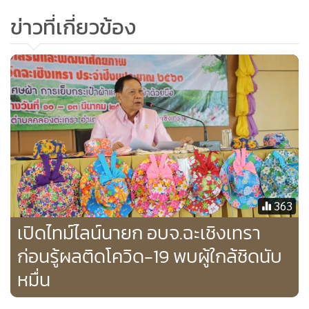
- งานแต่งงาน ต.คลองอุดมชลจร
ข่าวที่เกี่ยวข้อง
- งานแต่งงาน วัดไชยธารประชาบำรุง
- งานแต่งงาน โรงเรียนเบญจม 4 ต.บางเตย
- งานประจำปี วัดไผ่แก้ว อ.แปลงยาว
- งานประจำปี วัดสนามจันทร์ อ.บ้านโพธิ์
- งานแต่งงาน วิหารแปดเซียน 2 งาน
- งานฌาปนกิจศพที่วัดดงยาง
วันที่ 6 มีนาคม
- ร่วมทำบุญสนามชนไก่
363
- โรงพยาบาลส่งเสริมสุขภาพประจำตำบลบ้านนาโพธิ์
เปิดไทม์ไลน์นายก อบจ.ฉะเชิงเทรา
อ.สนามชัยเขต
ก่อนรู้ผลติดโควิด-19 พบผู้ใกล้ชิดนับ
หมื่น