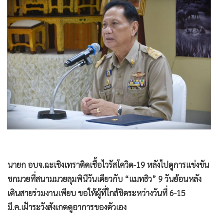
•
Good health & Well-being
•
Green Innovation & SD
•
Management & HR
•
MGR Live
•
Infographic
•
การเมือง
•
ท่องเที่ยว
•
กีฬา
•
ต่างประเทศ
•
Special Scoop
•
เศรษฐกิจ-ธุรกิจ
นายก อบจ.ฉะเชิงเทราติดเชื้อไวรัสโควิด-19 หลังไปดูการแข่งขัน
•
จีน
ชกมวยที่สนามมวยลุมพินีวันเดียวกับ “แมทธิว” 9 วันย้อนหลัง
•
ชุมชน-คุณภาพชีวิต
เดินสายร่วมงานเพียบ ขอให้ผู้ที่ใกล้ชิดระหว่างวันที่ 6-15
•
อาชญากรรม
มี.ค.เฝ้าระวังสังเกตดูอาการของตัวเอง
•
Motoring