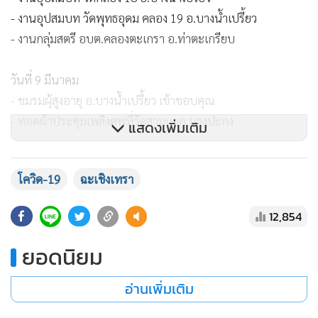
- งานอุปสมบท วัดพุทธอุดม คลอง 19 อ.บางน้ำเปรี้ยว
- งานกลุ่มสตรี อบต.คลองตะเกรา อ.ท่าตะเกรียบ
วันที่ 9 มีนาคม
- ชมรมผุ้สูงอายุ อ.บางน้ำเปรี้ยว เข้าขอบคุณ
- ทอดผ้าประชุมเพลิงศพที่วัดสามแยก บางปะกง
แสดงเพิ่มเติม
วันที่ 8 มีนาคม
โควิด-19
ฉะเชิงเทรา
- งานวันสตรีสากล อ.พนมสารคาม
12,854
- งานมหกรรมขนมหวาน มหาวิทยาลัยราชภัฏฉะเชิงเทรา
- งานฌาปนกิจศพ ที่วัดไตรสรณาคม (วัดสองคลอง) อำเภอ
ยอดนิยม
บางปะกง
อ่านเพิ่มเติม
วันที่ 7 มีนาคม