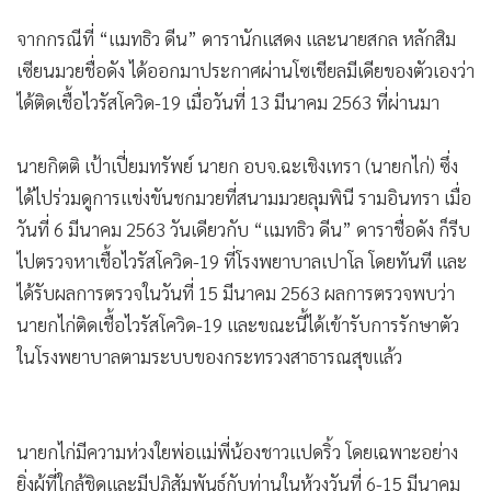
•
เกม
จากกรณีที่ “แมทธิว ดีน” ดารานักแสดง และนายสกล หลักสิม
•
วิทยาศาสตร์
เซียนมวยชื่อดัง ได้ออกมาประกาศผ่านโซเชียลมีเดียของตัวเองว่า
•
SMEs
ได้ติดเชื้อไวรัสโควิด-19 เมื่อวันที่ 13 มีนาคม 2563 ที่ผ่านมา
•
หุ้น
•
อินโดจีน
นายกิตติ เป้าเปี่ยมทรัพย์ นายก อบจ.ฉะเชิงเทรา (นายกไก่) ซึ่ง
•
กองทุนรวม
ได้ไปร่วมดูการแข่งขันชกมวยที่สนามมวยลุมพินี รามอินทรา เมื่อ
•
Celeb Online
วันที่ 6 มีนาคม 2563 วันเดียวกับ “แมทธิว ดีน” ดาราชื่อดัง ก็รีบ
•
Factcheck
ไปตรวจหาเชื้อไวรัสโควิด-19 ที่โรงพยาบาลเปาโล โดยทันที และ
•
ญี่ปุ่น
ได้รับผลการตรวจในวันที่ 15 มีนาคม 2563 ผลการตรวจพบว่า
นายกไก่ติดเชื้อไวรัสโควิด-19 และขณะนี้ได้เข้ารับการรักษาตัว
•
News1
ในโรงพยาบาลตามระบบของกระทรวงสาธารณสุขแล้ว
•
Gotomanager
นายกไก่มีความห่วงใยพ่อแม่พี่น้องชาวแปดริ้ว โดยเฉพาะอย่าง
ยิ่งผู้ที่ใกล้ชิดและมีปฏิสัมพันธ์กับท่านในห้วงวันที่ 6-15 มีนาคม