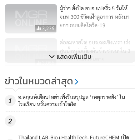
ผู้ว่าฯ สั่งปิด อบจ.แปดริ้ว 5 วันให้
จนท.300 ชีวิตเฝ้าดูอาการ หลังนา
ยกฯ อบจ.ติดโควิด-19
3,236
ต่อลมหายใจ! อบจ.ฉะเชิงเทรา​ เร่ง
สูบน้ำหล่อเลี้ยงต้นข้าวชาวนาใน​ 3​
แสดงเพิ่มเติม
อำเภอก่อนยืนต้นตาย
3,066
ไทยป่วยโควิด-19 รายใหม่ 32 คน
ข่าวในหมวดล่าสุด
กลุ่มสนามมวยติดรวด 9 คน ในผับ
เจออีก 8 คน
16,085
อ.ตฤณห์เตือน! อย่าเพิ่งรีบสรุปมูล ‘เหตุกราดยิง’ ใน
1
โรงเรียน หวั่นความเข้าใจผิด
2
Thailand LAB-Bio+HealthTech-FutureCHEM เปิด