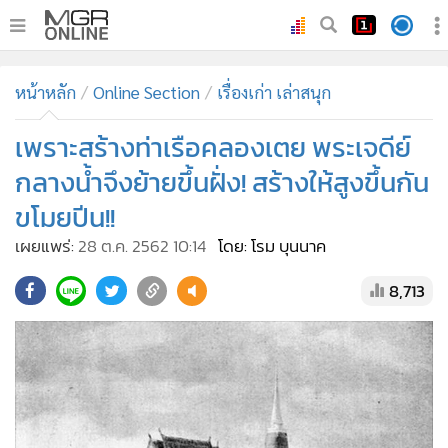
•
หน้าหลัก
หน้าหลัก
Online Section
เรื่องเก่า เล่าสนุก
•
ทันเหตุการณ์
•
เพราะสร้างท่าเรือคลองเตย พระเจดีย์
ภาคใต้
•
ภูมิภาค
กลางน้ำจึงย้ายขึ้นฝั่ง! สร้างให้สูงขึ้นกัน
•
Online Section
ขโมยปีน!!
•
บันเทิง
เผยแพร่:
28 ต.ค. 2562 10:14
โดย: โรม บุนนาค
•
ผู้จัดการรายวัน
8,713
•
คอลัมนิสต์
•
ละคร
•
CbizReview
•
Cyber BIZ
•
ผู้จัดกวน