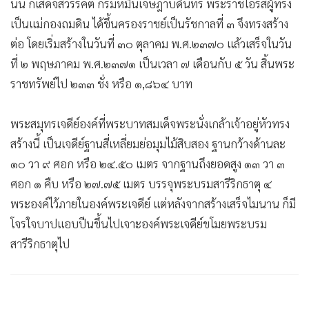
นั้น ก็เสด็จสวรรคต กรมหมื่นเจษฎาบดินทร์ พระราชโอรสผู้ทรง
เป็นแม่กองถมดิน ได้ขึ้นครองราชย์เป็นรัชกาลที่ ๓ จึงทรงสร้าง
ต่อ โดยเริ่มสร้างในวันที่ ๓๐ ตุลาคม พ.ศ.๒๓๗๐ แล้วเสร็จในวัน
ที่ ๒ พฤษภาคม พ.ศ.๒๓๗๑ เป็นเวลา ๗ เดือนกับ ๕ วัน สิ้นพระ
ราชทรัพย์ไป ๒๓๓ ชั่ง หรือ ๑,๘๖๔ บาท
พระสมุทรเจดีย์องค์ที่พระบาทสมเด็จพระนั่งเกล้าเจ้าอยู่หัวทรง
สร้างนี้ เป็นเจดีย์ฐานสี่เหลี่ยมย่อมุมไม้สิบสอง ฐานกว้างด้านละ
๑๐ วา ๙ ศอก หรือ ๒๔.๕๐ เมตร จากฐานถึงยอดสูง ๑๓ วา ๓
ศอก ๑ คืบ หรือ ๒๗.๗๕ เมตร บรรจุพระบรมสารีริกธาตุ ๔
พระองค์ไว้ภายในองค์พระเจดีย์ แต่หลังจากสร้างเสร็จไมนาน ก็มี
โจรใจบาปแอบปีนขึ้นไปเจาะองค์พระเจดีย์ขโมยพระบรม
สารีริกธาตุไป