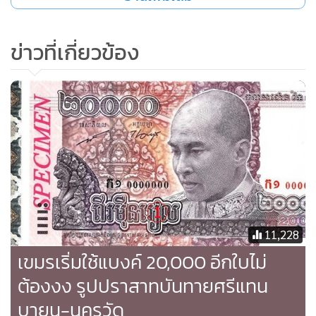
เสด็จมานมัสการพระสมุทรเจดีย์ ดำรัสว่าพระเจดีย์องค์นี้ดูต่ำเตี้ย
ไม่สง่างาม และเมื่อทรงทราบว่ามีโจรปีนขึ้นไปขโมยพระบรม
ข่าวที่เกี่ยวข้อง
สารีริกธาตุไป จึงโปรดให้ช่างไปถ่ายแบบพระเจดีย์ทรงระฆังคว่ำ
องค์หนึ่งที่กรุงศรีอยุธยา และพระราชทานพระราชทรัพย์ส่วน
พระองค์จำนวน ๕๘๘ ชั่ง หรือ ๔๗,๐๐๐ บาท ก่อสร้างสวมทับ
พระเจดีย์องค์เดิมไว้ เช่นเดียวกับพระปฐมเจดีย์ มีความสูงถึง
๓๙.๗๕ เมตร ให้ดูโดดเด่นสง่างามสมกับเป็นพระเจดีย์คู่บ้านคู่
เมือง และปีนขึ้นไปยาก อัญเชิญพระบรมสารีริกธาตุ ๑๒
พระองค์จากพระบรมมหาราชวังมาบรรจุไว้ ทั้งยังถมเกาะให้
กว้างขึ้นด้วย
แอนนา เลียวโนเวน ครูสอนภาษาในพระราชสำนัก ได้บันทึกถึง
11,228
พระสมุทรเจดีย์เมื่อนั่งเรือผ่านสันดอนเข้ามาว่า
เขมรเริ่มใช้แบงค์ 20,000 อีกใบไม่
ต้องงง รูปปราสาทบันทายศรีแทน
“...กลางแม่น้ำที่หน้าเมือง มีเกาะกลางอยู่ ๒ เกาะ เกาะแรกมี
บายน-นครวัด