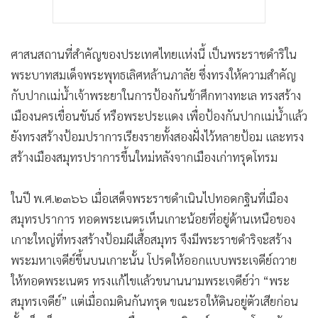
ศาสนสถานที่สำคัญของประเทศไทยแห่งนี้ เป็นพระราชดำริใน
พระบาทสมเด็จพระพุทธเลิศหล้านภาลัย ซึ่งทรงให้ความสำคัญ
กับปากแม่น้ำเจ้าพระยาในการป้องกันข้าศึกทางทะเล ทรงสร้าง
เมืองนครเขื่อนขันธ์ หรือพระประแดง เพื่อป้องกันปากแม่น้ำแล้ว
ยังทรงสร้างป้อมปราการเรียงรายทั้งสองฝั่งไว้หลายป้อม และทรง
สร้างเมืองสมุทรปราการขึ้นใหม่หลังจากเมืองเก่าทรุดโทรม
ในปี พ.ศ.๒๓๖๖ เมื่อเสด็จพระราชดำเนินไปทอดกฐินที่เมือง
สมุทรปราการ ทอดพระเนตรเห็นเกาะน้อยที่อยู่ด้านเหนือของ
เกาะใหญ่ที่ทรงสร้างป้อมผีเสื้อสมุทร จึงมีพระราชดำริจะสร้าง
พระมหาเจดีย์ขึ้นบนเกาะนั้น โปรดให้ออกแบบพระเจดีย์ถวาย
ให้ทอดพระเนตร ทรงแก้ไขแล้วขนานนามพระเจดีย์ว่า “พระ
สมุทรเจดีย์” แต่เมื่อถมดินกันทรุด ขณะรอให้ดินอยู่ตัวเสียก่อน