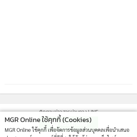
พระสมุทรเจดีย์ข้ามไปจังหวัดสมุทรปราการ
ยังมีสิงที่น่าสนใจอีกอย่างที่พระสมุทรเจดีย์ ก็คือ ประเพณีห่ม
ผ้าแดง ซึ่งเป็นไฮไลท์ของปี
หลังจากสร้างพระสมุทรเจดีย์เสร็จในสมัยรัชกาลที่ ๓ นั้น ได้มีการ
เฉลิมฉลองกัน ๕ วัน ๕ คืน เพื่อเป็นการสักการะพระบรม
สารีริกธาตุที่บรรจุอยู่ในองค์พระเจดีย์ ทั้งยังได้นำผ้าแดงผืนใหญ่
มาห่มพระเจดีย์ให้เห็นสะดุดตา ประกาศให้ชาวต่างชาติที่เดินเรือ
เข้ามาได้เห็นผ้าแดงผืนใหญ่ ซึ่งเป็นเสมือนธงชาติไทยในสมัยนั้น
โดยนำผ้าแดงผืนนั้นแห่ทั้งทางบกทางน้ำให้ประชาชนมีส่วนร่วม
ก่อนจะมาแห่ทักษิณาวรรตรอบองค์พระเจดีย์แล้วนำขึ้นห่ม
ติดตามข่าวสารผ่านทาง LINE
MGR Online ใช้คุกกี้ (Cookies)
พระสมุทรเจดีย์ที่สร้างในสมัยรัชกาลที่ ๓ เป็นแบบย่อมุม มี
MGR Online ใช้คุกกี้ เพื่อจัดการข้อมูลส่วนบุคคลเพื่อนำเสนอ
เหลี่ยมมุมให้ปีนขึ้นได้ง่าย แต่ในรัชกาลที่ ๔ สร้างเป็นทรงระฆัง