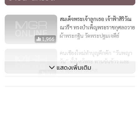
ป้อมปราการ รอบเกาะเขียวไปด้วยต้นไม้...อีกเกาะเป็นเกาะเล็ก
กว่า มีวัดพุทธศาสนาก่อสร้างไว้อย่างสวยงาม และแปลกตาเป็น
สมเด็จพระเจ้าลูกเธอ เจ้าฟ้าสิริวัณ
เอกลักษณ์เฉพาะเมืองสยาม ที่จัดสร้างไว้อย่างยิ่งใหญ่ เปรียบได้
ณวรีฯ ทรงบำเพ็ญพระราชกุศลถวาย
ราวกับการสร้างปิรามิดที่อียิปต์เลย...”
ผ้าพระกฐิน วัดพระปฐมเจดีย์
1,966
เนื่องจากพระเจดีย์กลางน้ำอยู่ใกล้ปากน้ำเจ้าพระยา ซึ่งกระแส
คนเชียงใหม่ทำบุญคึกคัก “วันพญา
น้ำได้พัดพาตะกอนดินมา เมื่อประทะกับน้ำทะเลจึงอ่อนแรงลง
วัน” ทั้งไหว้พระ ทานขันข้าว และ
ทำให้ตะกอนดินตกทับถมในย่านนี้จนเกิดเป็นสันดอนที่ปากอ่าว
แสดงเพิ่มเติม
ปักตุงเพื่อสิริมงคล
300
ซึ่งต้องขุดลอกกันเป็นประจำ ส่วนกระแสน้ำด้านหลังเกาะพระ
เจดีย์กับฝั่งแผ่นดินใหญ่ ก็เกิดตะกอนดินทับถมกันจนตื้นเขินขึ้น
รัฐบาลผวาป่วนยันยังไม่ขุด “คอคอด
ทีละน้อย ต่อมาในปี พ.ศ.๒๔๘๓ เมื่อมีการสร้างท่าเรือคลองเตย
กระ” อ้างรอศึกษารอบด้านก่อน
ขึ้น มีการขุดลอกร่องน้ำให้เรือเดินสมุทรเข้าออกได้สะดวก ทำให้
1,071
กระแสน้ำไหลสะดวกมากขึ้นในร่องน้ำที่ขุด ส่วนด้านหลังเกาะ
พระสมุทรเจดีย์ที่กระแสน้ำอ่อนกำลังลง จึงตื้นเขินเร็วขึ้น ทำให้
เกาะกับฝั่งเชื่อมเป็นผืนดินเดียวกันเร็วขึ้น แต่หลังเกาะผีเสื้อ
สมุทรยังเหลือร่องน้ำให้เรือเล็กผ่านได้ ปัจจุบันจึงมีท่าเรือที่ตลาด