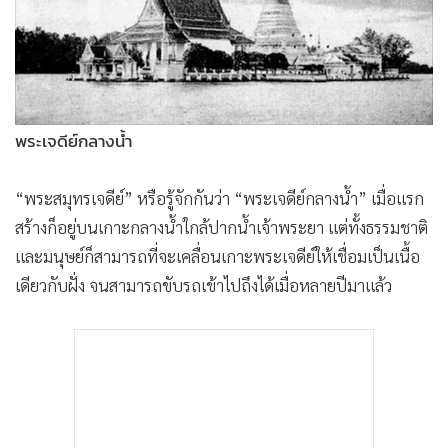
•
Good health & Well-being
•
Green Innovation & SD
•
Management & HR
•
MGR Live
•
Infographic
พระเจดีย์กลางน้ำ
•
การเมือง
•
ท่องเที่ยว
“พระสมุทรเจดีย์” หรือรู้จักกันว่า “พระเจดีย์กลางน้ำ” เมื่อแรก
•
กีฬา
สร้างก็อยู่บนเกาะกลางน้ำใกล้ปากน้ำเจ้าพระยา แต่ทั้งธรรมชาติ
•
ต่างประเทศ
และมนุษย์ก็สามารถที่จะเคลื่อนเกาะพระเจดีย์ให้เชื่อมเป็นเนื้อ
•
Special Scoop
เดียวกับฝั่ง จนสามารถขับรถเข้าไปถึงได้เมื่อหลายปีมาแล้ว
•
เศรษฐกิจ-ธุรกิจ
•
จีน
•
ชุมชน-คุณภาพชีวิต
•
อาชญากรรม
•
Motoring