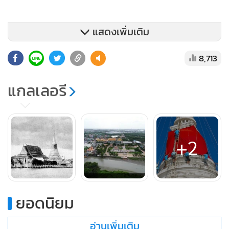
แสดงเพิ่มเติม
8,713
แกลเลอรี
+2
ยอดนิยม
อ่านเพิ่มเติม
ต่อมาในสมัยรัชกาลที่ ๔ พระบาทสมเด็จพระจอมเกล้าเจ้าอยู่หัว