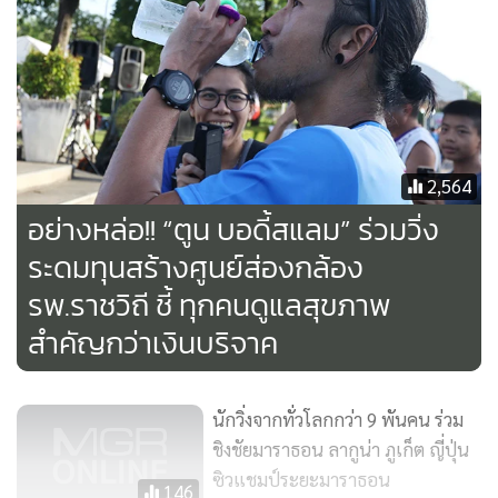
2,564
อย่างหล่อ!! “ตูน บอดี้สแลม” ร่วมวิ่ง
ระดมทุนสร้างศูนย์ส่องกล้อง
รพ.ราชวิถี ชี้ ทุกคนดูแลสุขภาพ
สำคัญกว่าเงินบริจาค
นักวิ่งจากทั่วโลกกว่า 9 พันคน ร่วม
ชิงชัยมาราธอน ลากูน่า ภูเก็ต ญี่ปุ่น
ซิวแชมป์ระยะมาราธอน
146