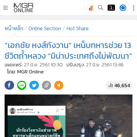
•
หน้าหลัก
หน้าหลัก
Online Section
Hot Share
•
ทันเหตุการณ์
•
“เอกชัย หงส์กังวาน” เหน็บทหารช่วย 13
ภาคใต้
•
ภูมิภาค
ชีวิตถ้ำหลวง “มิน่าประเทศถึงไม่พัฒนา”
•
Online Section
เผยแพร่:
27 มิ.ย. 2561 10:30
ปรับปรุง:
27 มิ.ย. 2561 13:46
•
บันเทิง
โดย: MGR Online
•
ผู้จัดการรายวัน
46,654
•
คอลัมนิสต์
•
ละคร
•
CbizReview
•
Cyber BIZ
•
ผู้จัดกวน