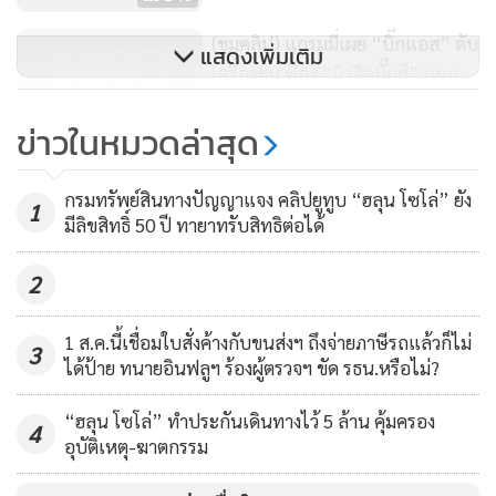
(ชมคลิป) แกรมมี่เผย “บิ๊กแอส” ดับ
แสดงเพิ่มเติม
เครื่องชน ฟ้อง “มิวสิคบั๊กส์” แฉก
ลับอีกฝ่ายอาจไม่ใช่เจ้าของลิขสิทธิ์
5,503
ข่าวในหมวดล่าสุด
ที่แท้จริง!
คสช.แจ้งความม็อบคนอยากเลือกตั้ง
กรมทรัพย์สินทางปัญญาแจง คลิปยูทูบ “ฮลุน โซโล่” ยัง
41 ราย “เนติวิทย์-พ่อน้องเฌอ-พ่อ
1
มีลิขสิทธิ์ 50 ปี ทายาทรับสิทธิต่อได้
ไผ่ ดาวดิน" โดนด้วย
4,732
2
1 ส.ค.นี้เชื่อมใบสั่งค้างกับขนส่งฯ ถึงจ่ายภาษีรถแล้วก็ไม่
3
ได้ป้าย ทนายอินฟลูฯ ร้องผู้ตรวจฯ ขัด รธน.หรือไม่?
“ฮลุน โซโล่” ทำประกันเดินทางไว้ 5 ล้าน คุ้มครอง
4
อุบัติเหตุ-ฆาตกรรม