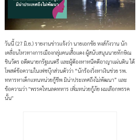
•
Good health & Well-being
•
Green Innovation & SD
•
Management & HR
•
MGR Live
•
Infographic
วันนี้ (27 มิ.ย.) รายงานข่าวแจ้งว่า นายเอกชัย หงส์กังวาน นัก
•
การเมือง
เคลื่อนไหวทางการเมืองกลุ่มคนเสื้อแดง ผู้สนับสนุนนายทักษิณ
•
ท่องเที่ยว
ชินวัตร อดีตนายกรัฐมนตรี และผู้ต้องหาหนีคดีอาญาแผ่นดิน ได้
•
กีฬา
โพสต์ข้อความในเฟซบุ๊กส่วนตัวว่า “นักร้องวิ่งหาเงินช่วย รพ.
•
ต่างประเทศ
ทหารหาเด็กแทนหน่วยกู้ชีพ มิน่าประเทศถึงไม่พัฒนา” และ
•
Special Scoop
ข้อความว่า "พรรคไหนลดทหาร เพิ่มหน่วยกู้ภัย ผมเลือกพรรค
•
เศรษฐกิจ-ธุรกิจ
นั้น"
•
จีน
•
ชุมชน-คุณภาพชีวิต
•
อาชญากรรม
•
Motoring