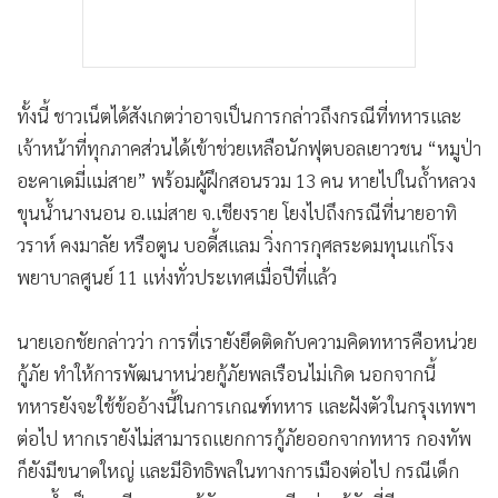
ทั้งนี้ ชาวเน็ตได้สังเกตว่าอาจเป็นการกล่าวถึงกรณีที่ทหารและ
เจ้าหน้าที่ทุกภาคส่วนได้เข้าช่วยเหลือนักฟุตบอลเยาวชน “หมูป่า
อะคาเดมี่แม่สาย” พร้อมผู้ฝึกสอนรวม 13 คน หายไปในถ้ำหลวง
ขุนน้ำนางนอน อ.แม่สาย จ.เชียงราย โยงไปถึงกรณีที่นายอาทิ
วราห์ คงมาลัย หรือตูน บอดี้สแลม วิ่งการกุศลระดมทุนแก่โรง
พยาบาลศูนย์ 11 แห่งทั่วประเทศเมื่อปีที่แล้ว
นายเอกชัยกล่าวว่า การที่เรายังยึดติดกับความคิดทหารคือหน่วย
กู้ภัย ทำให้การพัฒนาหน่วยกู้ภัยพลเรือนไม่เกิด นอกจากนี้
ทหารยังจะใช้ข้ออ้างนี้ในการเกณฑ์ทหาร และฝังตัวในกรุงเทพฯ
ต่อไป หากเรายังไม่สามารถแยกการกู้ภัยออกจากทหาร กองทัพ
ก็ยังมีขนาดใหญ่ และมีอิทธิพลในทางการเมืองต่อไป กรณีเด็ก