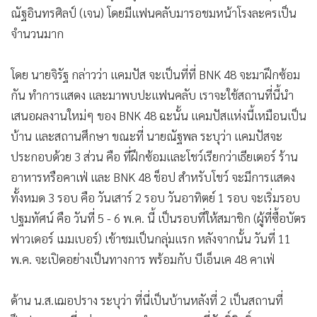
ณัฐอินทรศิลป์ (เจน) โดยมีแฟนคลับมารอชมหน้าโรงละครเป็น
จำนวนมาก
โดย นายจิรัฐ กล่าวว่า แคมปัส จะเป็นที่ที่ BNK 48 จะมาฝึกซ้อม
กัน ทำการแสดง และมาพบปะแฟนคลับ เราจะใช้สถานที่นี้นำ
เสนอผลงานใหม่ๆ ของ BNK 48 ฉะนั้น แคมปัสแห่งนี้เหมือนเป็น
บ้าน และสถานศึกษา ขณะที่ นายณัฐพล ระบุว่า แคมปัสจะ
ประกอบด้วย 3 ส่วน คือ ที่ฝึกซ้อมและโชว์เรียกว่าเธียเตอร์ ร้าน
อาหารหรือคาเฟ่ และ BNK 48 ช็อป สำหรับโชว์ จะมีการแสดง
ทั้งหมด 3 รอบ คือ วันเสาร์ 2 รอบ วันอาทิตย์ 1 รอบ จะเริ่มรอบ
ปฐมทัศน์ คือ วันที่ 5 - 6 พ.ค. นี้ เป็นรอบที่ให้สมาชิก (ผู้ที่ซื้อบัตร
ฟาวเดอร์ เมมเบอร์) เข้าชมเป็นกลุ่มแรก หลังจากนั้น วันที่ 11
พ.ค. จะเปิดอย่างเป็นทางการ พร้อมกับ บีเอ็นเค 48 คาเฟ่
ด้าน น.ส.เฌอปราง ระบุว่า ที่นี่เป็นบ้านหลังที่ 2 เป็นสถานที่