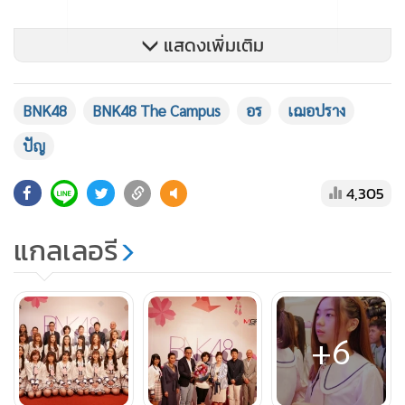
แสดงเพิ่มเติม
BNK48
BNK48 The Campus
อร
เฌอปราง
ปัญ
4,305
แกลเลอรี
ขณะที่ น.ส.ปัญสิกรณ์ เปิดเผยว่า สมัยก่อนพวกเราเช่าห้องซ้อม
+6
พอตอนนี้มีเธียเตอร์ เป็นเหมือน บ้านพวกเรา ได้มาซ้อมเต้นที่นี่
รวมถึงการเรียนการสอนทุกอย่าง และการแสดงก็เกิดขึ้นที่นี่ เรา
จะรู้สึกผูกพันกับที่นี่มาก มันเหมือนถ้าพูดถึง BNK จะนึกถึง BNK