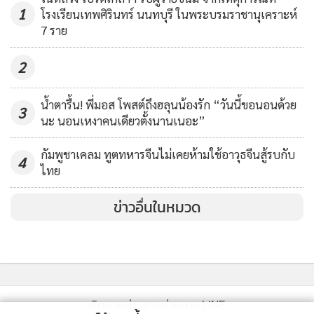
1
โรงเรียนเทพศิรินทร์ นนทบุรี ในพระบรมราชานุเคราะห์
7 ราย
2
เมื่อถามถึงการเข้าพบ พลเอก ประยุทธ์ จันทร์โอชา นายก
รัฐมนตรี เมื่อวันที่ 24 เม.ย. ที่ผ่านมานั้น น.ส.เฌอปราง กล่าวว่า
น้ำตารื้น! พี่มอส โพสต์ถึงฮลุนน้องรัก “วันนี้ขอนอนด้วย
3
นะ นอนเหงาคนเดียวตั้งนานเนอะ”
รู้สึกดีใจ พล.อ.ประยุทธ์ ใจดีกับพวกเรามากๆ หวังว่าพวกเราจะ
ทำเต็มที่เหมือนกัน
กัมพูชาเคลม ทูตทหารจีนไม่เคยห้ามใช้อาวุธจีนสู้รบกับ
4
ไทย
ขณะที่ น.ส.ณปภัชวร (จ๋า) เปิดเผยถึงลงสมัครเลือกตั้งซิงเกิ้ลที่
ข่าวอื่นในหมวด
53 ของวง AKB48 ที่ประเทศญี่ปุ่น ว่า ตนตื่นเต้นมากที่จะได้ลง
เลือกตั้ง ไม่รู้ผลจะเป็นอย่างไร แต่จะพยายามตั้งใจให้ดีที่สุด ทำ
เต็มที่ ไปเอาประสบการณ์จริงๆ เหมือนเป็นการตั้งใจเผยแพร่
แลกเปลี่ยนวัฒนธรรมระหว่างไทยกับญี่ปุ่นด้วย อยากนำ
วัฒนธรรมที่ดีของเราไปเผยแพร่ แต่เราไม่ได้คาดหวังเรื่องอันดับ
ติดตามข่าวสารผ่านทาง LINE
ถ้าติดอันดับได้ก็ดีเหมือนกัน