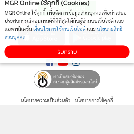
MGR Online ใช้คุกกี้ (Cookies)
MGR Online ใช้คุกกี้ เพื่อจัดการข้อมูลส่วนบุคคลเพื่อนำเสนอ
ประสบการณ์คอนเทนต์ที่ดีที่สุดให้กับผู้อ่านบนเว็บไซต์ และ
MGR Online Application
ทางด้าน น.ส.ณัฐรุจา (แก้ว) กล่าวถึงงานจับมือกับแฟนคลับครั้ง
แอพพลิเคชั่น
เงื่อนไขการใช้งานเว็บไซต์
และ
นโยบายสิทธิ
ที่ผ่านมา ว่า ดีใจมาก รู้สึกว่าวงเราเริ่มมีชื่อเสียงมากขึ้น ทำให้มี
ส่วนบุคคล
แฟนๆ หน้าใหม่มากขึ้น ครั้งล่าสุดมีแฟนคลับมาแนะนำตัวว่า มา
งานเป็นครั้งแรกจำนวนมาก ดีใจที่เราได้ขยายฐานแฟนคลับเยอะ
รับทราบ
ติดตาม MGR Online
ขึ้นด้วย ในอนาคตอาจจะมีไปจัดงานตามจังหวัดใหญ่ของแต่ละ
ภาค เช่น เราเคยไป จ.เชียงใหม่ มาแล้ว อาจมีไปภาคอีสาน ภาค
ใต้ ต้องรอติดตามกัน
อย่างไรก็ตาม น.ส.เฌอปราง กล่าวว่า ความท้าทายสเต็ปต่อไป คือ
นโยบายความเป็นส่วนตัว
นโยบายการใช้คุกกี้
การที่ค่อยๆ สร้างพวกเราให้ยิ่งใหญ่ขึ้นเรื่อยๆ เพราะว่าเรากำลัง
ข้อกำหนดและเงื่อนไขการใช้บริการ
มีรุ่น 2 มีเธียเตอร์ ที่จะแสดงทุกสัปดาห์ เราอยากรู้ว่าเราจะทำให้
นโยบายการใช้ข้อมูล Facebook
เกี่ยวกับเรา
ติดต่อเรา
ทุกคนมีความสุขในทุกๆ รอบได้ขนาดไหน จะทำให้ดีที่สุด และ
© 2014-2026 mgronline.com. All rights reserved.
ให้ทุกคนกลับมาและสนับสนุนพวกเราเรื่อยๆ ตลอดเวลา ส่วน