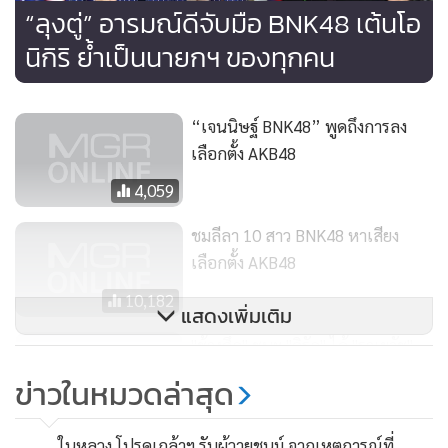
“ลุงตู่” อารมณ์ดีจับมือ BNK48 เต้นโอ
อาจทักทายกันได้ตามทาง หรือเจอทักทายปกติ แต่บางอย่าง
แบบที่มายืนขวางทาง หรือว่ามาทำให้พวกเราตกใจ น้องๆ
นิกิริ ย้ำเป็นนายกฯ ของทุกคน
สมาชิกบางคนตกใจจริงๆ ทั้งนี้ เรื่องถูกตามเข้าห้องน้ำ ตนรู้สึกไม่
ปลอดภัย แต่มีพวกเราเป็นหูเป็นตา มีการ์ดคอยดูอยู่ มีแฟนคลับ
“เจนนิษฐ์ BNK48” พูดถึงการลง
ที่น่ารัก คอยสอดส่องดูแลเช่นกัน
เลือกตั้ง AKB48
4,059
ชมลีลา 10 สาว BNK48 หาเสียง
เลือกตั้ง AKB48
10,182
แสดงเพิ่มเติม
"ช้างศึก" ชนะ "อิรัก" ได้ "ราเยวัช"
มั่นแม้เป็นรอง
ข่าวในหมวดล่าสุด
2,896
ในหลวง โปรดเกล้าฯ รับผู้วายชนม์ จากเหตุการณ์ที่