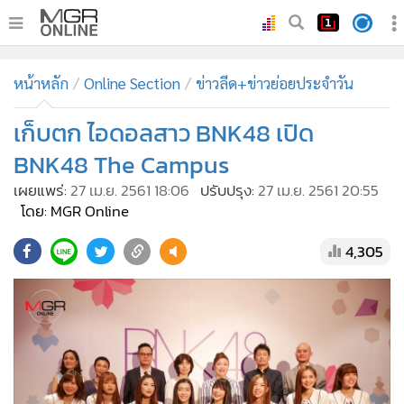
•
หน้าหลัก
หน้าหลัก
Online Section
ข่าวลีด+ข่าวย่อยประจำวัน
•
ทันเหตุการณ์
•
เก็บตก ไอดอลสาว BNK48 เปิด
ภาคใต้
•
ภูมิภาค
BNK48 The Campus
•
Online Section
เผยแพร่:
27 เม.ย. 2561 18:06
ปรับปรุง:
27 เม.ย. 2561 20:55
•
บันเทิง
โดย: MGR Online
•
ผู้จัดการรายวัน
4,305
•
คอลัมนิสต์
•
ละคร
•
CbizReview
•
Cyber BIZ
•
ผู้จัดกวน