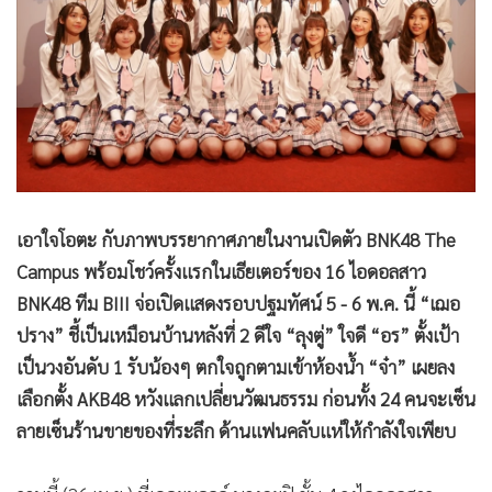
•
Good health & Well-being
•
Green Innovation & SD
•
Management & HR
•
MGR Live
•
Infographic
•
การเมือง
•
ท่องเที่ยว
•
กีฬา
เอาใจโอตะ กับภาพบรรยากาศภายในงานเปิดตัว BNK48 The
Campus พร้อมโชว์ครั้งแรกในเธียเตอร์ของ 16 ไอดอลสาว
•
ต่างประเทศ
BNK48 ทีม BIII จ่อเปิดแสดงรอบปฐมทัศน์ 5 - 6 พ.ค. นี้ “เฌอ
•
Special Scoop
ปราง” ชี้เป็นเหมือนบ้านหลังที่ 2 ดีใจ “ลุงตู่” ใจดี “อร” ตั้งเป้า
•
เศรษฐกิจ-ธุรกิจ
เป็นวงอันดับ 1 รับน้องๆ ตกใจถูกตามเข้าห้องน้ำ “จ๋า” เผยลง
•
จีน
เลือกตั้ง AKB48 หวังแลกเปลี่ยนวัฒนธรรม ก่อนทั้ง 24 คนจะเซ็น
•
ชุมชน-คุณภาพชีวิต
ลายเซ็นร้านขายของที่ระลึก ด้านแฟนคลับแห่ให้กำลังใจเพียบ
•
อาชญากรรม
•
Motoring