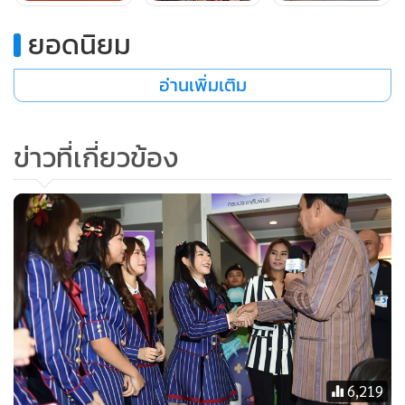
48 The Campus วันนี้ตื่นเต้นมากเราฝึกซ้อมกันมาช่วงเวลาหนึ่ง
ยอดนิยม
ซึ่งหนักพอสมควร เราผ่านอะไรมาเยอะ จึงตื่นเต้นว่าวันนี้จะทำ
ออกมาได้ดีหรือไม่ หลายคนคาดหวังว่าน่าจะออกมาดีพวกเรา
อ่านเพิ่มเติม
ต้องขอบคุณผู้บริหารทุกท่าน ที่ทำให้สถานที่นี้เป็นบ้าน จริงๆ ที่
มีครบทุกอย่าง ข้างหน้าเป็นรูปหัวใจ ทุกครั้งที่เพลงเราเปิดขึ้น
ข่าวที่เกี่ยวข้อง
หัวใจจะกะพริบเหมือนกัน เหมือนหัวใจผูกพันกัน ทางด้าน
น.ส.เจนนิษฐ์ กล่าวว่า ในเธียเตอร์จะมีเพลงที่ไม่เคยเอาออกไป
แสดงที่ไหน ถ้าเกิดใครอยากมาดูโชว์พิเศษนี้ จะต้องมาดูใน
เธียเตอร์เท่านั้น ไม่แสดงข้างนอกตามอีเวนต์ต่างๆ ส่วน น.ส.พัศ
ชนันท์ (อร) กล่าวว่า ตอนนี้เราตั้งความหวังว่า เราจะเป็นไอดอล
เกิร์ลกรุ๊ปอันดับ 1 ของประเทศไทย
นอกจากนี้ น.ส.พัศชนันท์ (อร) ยังกล่าวถึงกรณีที่สมาชิกของวง
ถูกแฟนคลับตามเข้าไปในห้องน้ำว่า ขอขอบคุณที่เขาได้ติดตาม
6,219
เรา แต่พวกเรามีมุมส่วนตัว อย่างเรื่องเข้าห้องน้ำ ขอเว้นนิดนึง