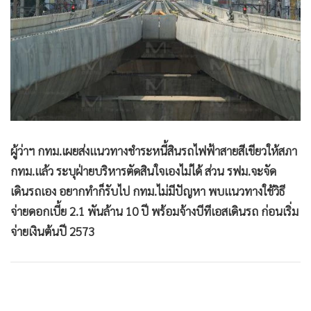
•
Good health & Well-being
•
Green Innovation & SD
•
Management & HR
•
MGR Live
•
Infographic
•
การเมือง
•
ท่องเที่ยว
•
กีฬา
ผู้ว่าฯ กทม.เผยส่งแนวทางชำระหนี้สินรถไฟฟ้าสายสีเขียวให้สภา
กทม.แล้ว ระบุฝ่ายบริหารตัดสินใจเองไม่ได้ ส่วน รฟม.จะจัด
•
ต่างประเทศ
เดินรถเอง อยากทำก็รับไป กทม.ไม่มีปัญหา พบแนวทางใช้วิธี
•
Special Scoop
จ่ายดอกเบี้ย 2.1 พันล้าน 10 ปี พร้อมจ้างบีทีเอสเดินรถ ก่อนเริ่ม
•
เศรษฐกิจ-ธุรกิจ
จ่ายเงินต้นปี 2573
•
จีน
•
ชุมชน-คุณภาพชีวิต
•
อาชญากรรม
•
Motoring