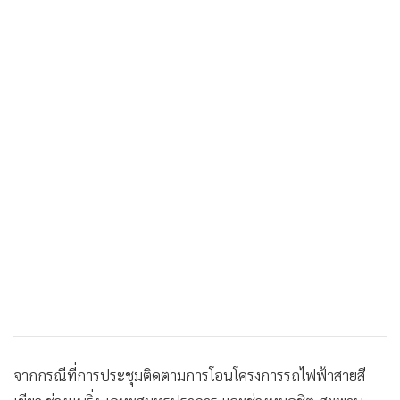
•
เกม
•
วิทยาศาสตร์
•
SMEs
•
หุ้น
•
อินโดจีน
•
กองทุนรวม
•
Celeb Online
•
Factcheck
•
ญี่ปุ่น
•
News1
•
Gotomanager
จากกรณีที่การประชุมติดตามการโอนโครงการรถไฟฟ้าสายสี