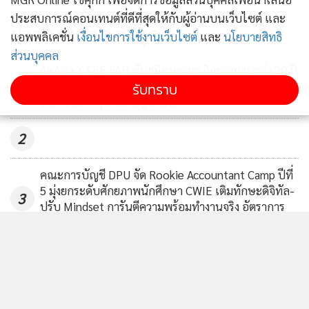
รับมือหน้าฝน! เพิ่มขนาดท่อระบาย
ประสบการณ์คอนเทนต์ที่ดีที่สุดให้กับผู้อ่านบนเว็บไซต์ และ
น้ำรอบวงเวียนหลักสี่ ลอกท่อตลอด
ข่าวในหมวดล่าสุด
แอพพลิเคชั่น
เงื่อนไขการใช้งานเว็บไซต์
และ
นโยบายสิทธิ
แนวสีเขียว
227
ส่วนบุคคล
AirAsia X SEE FAH พันธมิตรทางธุรกิจยาวนานกว่า 20 ปี
1
ต่อยอดเสิร์ฟความอร่อย ยกเมนูระดับตำนาน "ข้าวหน้า
รับทราบ
ไก่ราชวงศ์" พุ่งทะยานสู่น่านฟ้า
2
คณะการบัญชี DPU จัด Rookie Accountant Camp ปีที่
5 มุ่งยกระดับศักยภาพนักศึกษา CWIE เติมทักษะดิจิทัล-
3
ปรับ Mindset การันตีความพร้อมทำงานจริง อัตราการ
จ้างงานสูง 90%
HPV ภัยเงียบที่ยังเป็นภาระสุขภาพคนไทย สถานเสาวภา
4
สภากาชาดไทย จับมือ กทม. เตือนคนไทยเลิกคิดว่า "ไม่
เป็นไร" ก่อนความชะล่าใจจะกลายเป็นมะเร็งร้าย