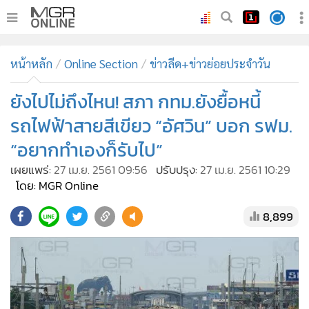
•
หน้าหลัก
หน้าหลัก
Online Section
ข่าวลีด+ข่าวย่อยประจำวัน
•
ทันเหตุการณ์
•
ยังไปไม่ถึงไหน! สภา กทม.ยังยื้อหนี้
ภาคใต้
•
ภูมิภาค
รถไฟฟ้าสายสีเขียว “อัศวิน” บอก รฟม.
•
Online Section
“อยากทำเองก็รับไป”
•
บันเทิง
เผยแพร่:
27 เม.ย. 2561 09:56
ปรับปรุง:
27 เม.ย. 2561 10:29
•
ผู้จัดการรายวัน
โดย: MGR Online
•
คอลัมนิสต์
8,899
•
ละคร
•
CbizReview
•
Cyber BIZ
•
ผู้จัดกวน