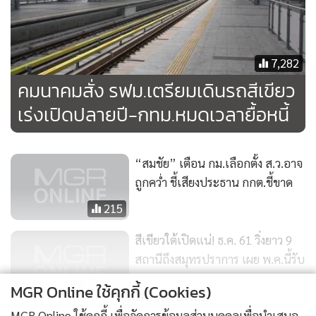
7,282
คมนาคมสั่ง รฟม.เตรียมเดินรถสีเขียว
เร่งเปิดปลายปี-กทม.หมดเวลายื้อหนี้
“สมชัย” เตือน กม.เลือกตั้ง ส.ว.อาจ
ถูกคว่ำ ชี้เสียงประธาน กกต.ชี้ขาด
215
สีเขียวใต้เปิดแน่! ธ.ค. 61 วิ่งยาว 9
สถานีถึงสมุทรปราการ เผย พ.ค.นี้รับ
รถ 2 ขบวน
8,670
MGR Online ใช้คุกกี้ (Cookies)
แสดงเพิ่มเติม
MGR Online ใช้คุกกี้ เพื่อจัดการข้อมูลส่วนบุคคลเพื่อนำเสนอ