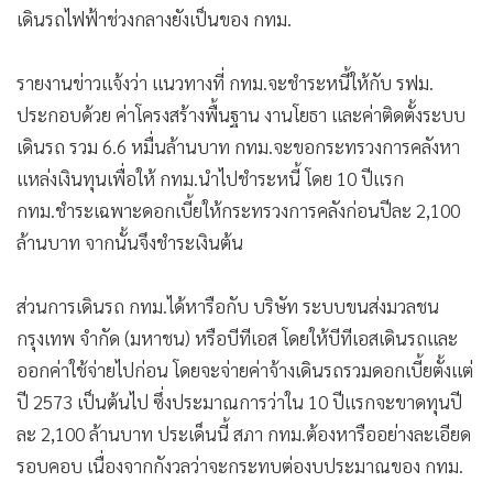
เดินรถไฟฟ้าช่วงกลางยังเป็นของ กทม.
รายงานข่าวแจ้งว่า แนวทางที่ กทม.จะชำระหนี้ให้กับ รฟม.
ประกอบด้วย ค่าโครงสร้างพื้นฐาน งานโยธา และค่าติดตั้งระบบ
เดินรถ รวม 6.6 หมื่นล้านบาท กทม.จะขอกระทรวงการคลังหา
แหล่งเงินทุนเพื่อให้ กทม.นำไปชำระหนี้ โดย 10 ปีแรก
กทม.ชำระเฉพาะดอกเบี้ยให้กระทรวงการคลังก่อนปีละ 2,100
ล้านบาท จากนั้นจึงชำระเงินต้น
ส่วนการเดินรถ กทม.ได้หารือกับ บริษัท ระบบขนส่งมวลชน
กรุงเทพ จำกัด (มหาชน) หรือบีทีเอส โดยให้บีทีเอสเดินรถและ
ออกค่าใช้จ่ายไปก่อน โดยจะจ่ายค่าจ้างเดินรถรวมดอกเบี้ยตั้งแต่
ปี 2573 เป็นต้นไป ซึ่งประมาณการว่าใน 10 ปีแรกจะขาดทุนปี
ละ 2,100 ล้านบาท ประเด็นนี้ สภา กทม.ต้องหารืออย่างละเอียด
รอบคอบ เนื่องจากกังวลว่าจะกระทบต่องบประมาณของ กทม.