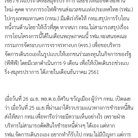
เขียว ช่วงแบริ่ง-เคหะสมุทรปราการ และช่วงหมอชิต-สะพาน
ใหม่-คูคต จากการรถไฟฟ้าขนส่งมวลชนแห่งประเทศไทย (รฟม.)
ไปกรุงเทพมหานคร (กทม.) มีมติเร่งรัดให้ กทม.สรุปการรับโอน
หนี้งานด้านโยธาให้เร็วที่สุด หากสภา กทม.ไม่สามารถสรุปเรื่อง
การโอนโครงการนี้ได้ในเดือนพฤษภาคมนี้ รฟม.จะเสนอคณะ
กรรมการจัดระบบการจราจรทางบก (คจร.) เพื่อขอบริหาร
จัดการเดินรถเองในรูปแบบให้เอกชนร่วมลงทุนในกิจการของรัฐ
(พีพีพี) โดยมีเวลาดำเนินการ 9 เดือน เพื่อให้เปิดเดินรถช่วงแบ
ริ่ง-สมุทรปราการ ได้ภายในเดือนธันวาคม 2561
เมื่อวันที่ 26 เม.ย. พล.ต.อ.อัศวิน ขวัญเมือง ผู้ว่าฯ กทม. เปิดเผย
ว่า เมื่อวันที่ 25 เม.ย.ที่ผ่านมาได้รวบรวมแนวทางการชำระหนี้สิน
ส่งให้สภา กทม.เพื่อหารือว่าจะมีความเห็นอย่างไร เพราะฝ่าย
บริหารไม่สามารถตัดสินใจชำระหนี้ต่างๆ ได้เอง แต่หาก
รฟม.จัดการเดินรถเอง อยากทำก็รับไป กทม.ไม่มีปัญหา แต่การ