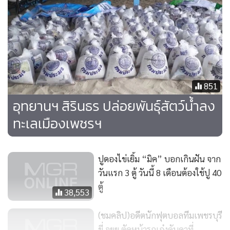
งอมๆ มาให้กินไม่ได้เลย
- แตงโมตอปิโดขายริมทางเส้นบางปะหัน - วงแหวนตะวัน
ตก...ราคาแพงลูกละเกือบ 200 บาท หรือ 180 บาท ให้คนขาย
เลือกให้ซื้อครั้งละ 4 - 5 ลูก ถึงบ้านก็จะได้ลูกที่มีส่วนช้ำๆๆ กิน
ไม่ได้ เจอบ่อยจนเลิกซื้อ...
851
อุทยานฯ สิรินธร ปล่อยพันธุ์สัตว์น้ำลง
- ไข่เป็ดขายข้างทางถ้าไม่ลงไปเลือกดู ก็จะได้ไข่เก่าสามพันปี
ทะเลเมืองเพชรฯ
- ปลาอินทรีย์เค็มแขวนเป็นตัว ซื้อตัวใหญ่ ตัวละ 1,200 บาท ซื้อ
ปูดองไข่เยิ้ม “มิค” บอกเกินฝัน จาก
แล้วไปเลือกของอื่น แม่ค้าหั่นใส่กล่องแพ็กด้วยกล่องโฟม ห่อ
วันแรก 3 ตู้ วันนี้ 8 เดือนต้องใช้ปู 40
หนังสือพิมพ์ทับมิดชิด เปลี่ยนปลาตัวเล็กลง สายสมุทรสาคร -
ตู้
สมทรสงคราม (ธนบุรี - ปากท่อ)
38,553
(ชมคลิป)อดีตนักฟุตบอลทีมเพชรบุรี
- หอยแครง หอยแมลงภู่ ซื้อที่ตลาดอ่างศิลา ตลาดที่ย้ายมาจาก
ขี่ จยย.ตัดหน้ารถเก๋งดับคาที่