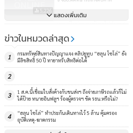
สะพานปลา ซื้อแล้วเสียค่าจ้างนึ่งมาร้อนๆๆ ขอให้เลือกให้ดี นึ่ง
5,226
สุกมาแล้วไม่กล้ากินเพราะแกะออกมา เนื้อมันเปื่อยแบบเก่า
แสดงเพิ่มเติม
มาก กินปูเป็น กุ้งเป็นชัวร์กว่ากันเยอะเลย ไม่ต้องเสียความรู้สึก
เทรนด์ใหม่ของคนขับรถไปทำงาน!
ค่ะ
สมัครขับแกร็บแล้วเปิด My
ข่าวในหมวดล่าสุด
Destination ฟังก์ชันช่วยหาผู้
7,533
คงไม่ใช่เฉพาะเจ้านี้ ซื้อเจ้าอื่นก็โดนมาแล้ว สันดานโกงนี่ทำกัน
โดยสารไปทางเดียวกัน ประหยัด
กรมทรัพย์สินทางปัญญาแจง คลิปยูทูบ “ฮลุน โซโล่” ยัง
จัง เรื่องเล็ก เรื่องใหญ่ไม่เว้น”
ค่าน้ำมันได้เพียบ!
1
มีลิขสิทธิ์ 50 ปี ทายาทรับสิทธิต่อได้
2
1 ส.ค.นี้เชื่อมใบสั่งค้างกับขนส่งฯ ถึงจ่ายภาษีรถแล้วก็ไม่
3
ได้ป้าย ทนายอินฟลูฯ ร้องผู้ตรวจฯ ขัด รธน.หรือไม่?
“ฮลุน โซโล่” ทำประกันเดินทางไว้ 5 ล้าน คุ้มครอง
4
อุบัติเหตุ-ฆาตกรรม