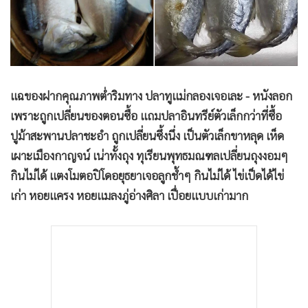
•
Good health & Well-being
•
Green Innovation & SD
•
Management & HR
•
MGR Live
•
Infographic
แฉของฝากคุณภาพต่ำริมทาง ปลาทูแม่กลองเจอเละ - หนังลอก
•
การเมือง
เพราะถูกเปลี่ยนของตอนซื้อ แถมปลาอินทรีย์ตัวเล็กกว่าที่ซื้อ
•
ท่องเที่ยว
ปูม้าสะพานปลาชะอำ ถูกเปลี่ยนซึ้งนึ่ง เป็นตัวเล็กขาหลุด เห็ด
•
กีฬา
เผาะเมืองกาญจน์ เน่าทั้งถุง ทุเรียนพุทธมณฑลเปลี่ยนถุงงอมๆ
•
ต่างประเทศ
กินไม่ได้ แตงโมตอปิโดอยุธยาเจอลูกช้ำๆ กินไม่ได้ ไข่เป็ดได้ไข่
•
Special Scoop
เก่า หอยแครง หอยแมลงภู่อ่างศิลา เปื่อยแบบเก่ามาก
•
เศรษฐกิจ-ธุรกิจ
•
จีน
•
ชุมชน-คุณภาพชีวิต
•
อาชญากรรม
•
Motoring