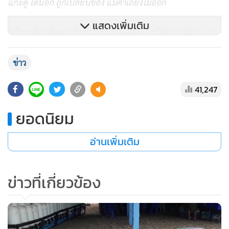
แกะดู โดนอีก ถูกเปลี่ยนของ แม่ค้าเถียงไม่ออก
แสดงเพิ่มเติม
วิธีการคือแพ็กของข้างในร้านไม่ให้เห็น แล้วรัดยางแน่นๆ แกะ
ยากมาก จากที่เคยโดนมาต้องแกะดูให้ได้ เหมือนเดิม เปลี่ยน
ของ นี่คือสิ่งที่เจอมา
ข่าว
41,247
- ปูม้าเป็นๆ ซื้อแล้วนึ่ง จะเปลี่ยนซึ้งนึ่ง เอาปูเป็นกลับไปขาย
ใหม่ ถ้ายืนรอเฝ้าของจะนึ่งนานมาก พอเดินห่างออกไป เปลี่ยน
ยอดนิยม
เป็นตัวเล็กขาหลุดใส่ถุงห่อกระดาษหนา เจ้านี้อยู่สะพานปลา
ชะอำ จ.เพชรบุรี
อ่านเพิ่มเติม
- เห็ดเผาะแพ็กถุง เน่าขึ้นราซื้อ 5 แพ็ก เน่าทั้ง 5 แพ็ก จอดรถ
ข่าวที่เกี่ยวข้อง
ขายข้างทางที่เมืองกาญจนบุรี
- ทุเรียนที่ตลาดศรีสวัสดิ์ ย่านพุทธมณฑล เลือกพลูสวยเนื้อ
กำลังดี ยืนรอแกะทำเป็นหล่นลงพื้นแล้วก้มเก็บ เปลี่ยนถุง