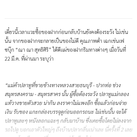
เดี๋ยวนี้เวลาแวะซื้อของฝากก่อนกลับบ้านยังคงต้องระวัง ไม่เช่น
นั้น จากของฝากจะกลายเป็นของไม่ดี คุณภาพต่ำ เฉกเช่นเฟ
ซบุ๊ก “ณา ณา สุทธิศิริ” ได้ตีแผ่ของฝากริมทางต่างๆ เมื่อวันที่
22 มี.ค. ที่ผ่านมา ระบุว่า
“แม่ค้าปลาทูที่ขายข้างทางหลวงสายธนบุรี - ปากท่อ ช่วง
สมุทรสงคราม - สมุทรสาคร นั้น ผู้ซื้อต้องระวัง ปลาทูแม่กลอง
แท้วางขายตัวสวย น่ากิน ลงราคาไม่แพงอีก ซื้อแล้วก่อนจ่าย
เงิน รับของ แกะกล่องบรรจุดูก่อนออกรถนะ ไม่เช่นนั้น จะได้
ปลาทูเละๆ หนังลอกแฉะๆ กลับมาบ้าน ซึ่งเคยซื้อโดยไม่ลงจาก
รถไปดู บอกเอาตัวใหญ่ๆ ถึงบ้านปลากลิ่นเน่าเละ นี่ครั้งที่ 2 เลย