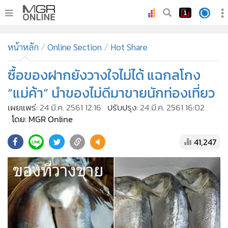
•
หน้าหลัก
หน้าหลัก
Online Section
Hot Share
•
ทันเหตุการณ์
•
ซื้อของฝากยังวางใจไม่ได้ แฉกลโกง
ภาคใต้
•
ภูมิภาค
“แม่ค้า” นำของไม่ดีมาขายนักท่องเที่ยว
•
Online Section
เผยแพร่:
24 มี.ค. 2561 12:16
ปรับปรุง:
24 มี.ค. 2561 16:02
•
บันเทิง
โดย: MGR Online
•
ผู้จัดการรายวัน
41,247
•
คอลัมนิสต์
•
ละคร
•
CbizReview
•
Cyber BIZ
•
ผู้จัดกวน