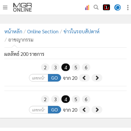
•
หน้าหลัก
หน้าหลัก
Online Section
ข่าวในรอบสัปดาห์
•
ทันเหตุการณ์
อาชญากรรม
•
ภาคใต้
•
ผลลัพธ์ 200 รายการ
ภูมิภาค
•
Online Section
2
3
4
5
6
•
บันเทิง
GO
จาก 20
•
ผู้จัดการรายวัน
•
คอลัมนิสต์
2
3
4
5
6
•
ละคร
•
CbizReview
GO
จาก 20
•
Cyber BIZ
•
ผู้จัดกวน