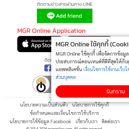
•
Good health & Well-being
ติดตามข่าวสารผ่านทาง LINE
•
Green Innovation & SD
•
Management & HR
•
MGR Live
MGR Online Application
•
Infographic
MGR Online ใช้คุกกี้ (Cookies)
•
การเมือง
•
MGR Online ใช้คุกกี้ เพื่อจัดการข้อมูลส่วนบุคคลเพื่อนำเสนอ
ท่องเที่ยว
ติดตาม MGR Online
ประสบการณ์คอนเทนต์ที่ดีที่สุดให้กับผู้อ่านบนเว็บไซต์ และ
•
กีฬา
แอพพลิเคชั่น
เงื่อนไขการใช้งานเว็บไซต์
และ
นโยบายสิทธิ
•
ต่างประเทศ
ส่วนบุคคล
•
Special Scoop
•
เศรษฐกิจ-ธุรกิจ
รับทราบ
•
จีน
นโยบายความเป็นส่วนตัว
นโยบายการใช้คุกกี้
•
ชุมชน-คุณภาพชีวิต
ข้อกำหนดและเงื่อนไขการใช้บริการ
•
อาชญากรรม
นโยบายการใช้ข้อมูล Facebook
เกี่ยวกับเรา
ติดต่อเรา
•
Motoring
© 2014-2026 mgronline.com. All rights reserved.