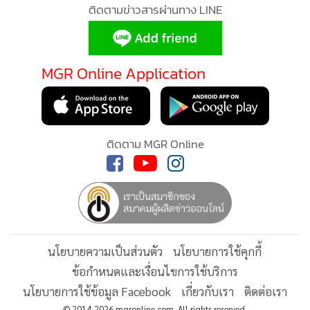
•
Good health & Well-being
ติดตามข่าวสารผ่านทาง LINE
•
Green Innovation & SD
•
Management & HR
•
MGR Live
MGR Online Application
•
Infographic
MGR O
•
การเมือง
•
กัลโช่ เซเรีย อา อิตาลี
MGR Onl
ติดตาม MGR Online
ประสบก
•
กีฬา
แอพพลิ
•
ต่างประเทศ
ส่วนบุ
•
Special Scoop
•
เศรษฐกิจ-ธุรกิจ
•
จีน
นโยบายความเป็นส่วนตัว
นโยบายการใช้คุกกี้
•
ชุมชน-คุณภาพชีวิต
ข้อกำหนดและเงื่อนไขการใช้บริการ
•
อาชญากรรม
นโยบายการใช้ข้อมูล Facebook
เกี่ยวกับเรา
ติดต่อเรา
•
Motoring
© 2014-2026 mgronline.com. All rights reserved.