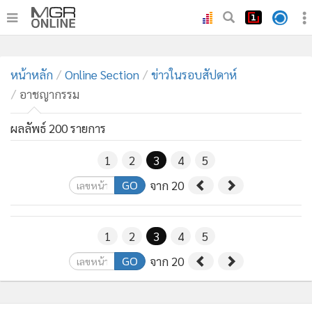
•
หน้าหลัก
•
หน้าหลัก
ทันเหตุการณ์
Online Section
ข่าวในรอบสัปดาห์
อาชญากรรม
•
ภาคใต้
•
ภูมิภาค
ผลลัพธ์ 200 รายการ
•
Online Section
1
2
3
4
5
•
บันเทิง
•
ผู้จัดการรายวัน
GO
จาก 20
•
คอลัมนิสต์
•
ละคร
1
2
3
4
5
•
CbizReview
GO
จาก 20
•
Cyber BIZ
•
ผู้จัดกวน