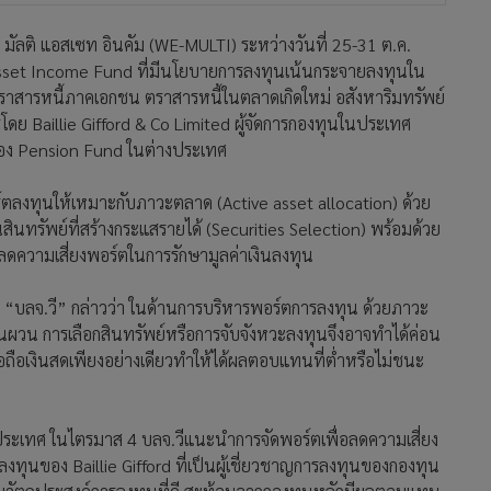
วี มัลติ แอสเซท อินคัม (WE-MULTI) ระหว่างวันที่ 25-31 ต.ค.
 Asset Income Fund ที่มีนโยบายการลงทุนเน้นกระจายลงทุนใน
ตราสารหนี้ภาคเอกชน ตราสารหนี้ในตลาดเกิดใหม่ อสังหาริมทรัพย์
โดย Baillie Gifford & Co Limited ผู้จัดการกองทุนในประเทศ
ของ Pension Fund ในต่างประเทศ
อร์ตลงทุนให้เหมาะกับภาวะตลาด (Active asset allocation) ด้วย
ทรัพย์ที่สร้างกระแสรายได้ (Securities Selection) พร้อมด้วย
อลดความเสี่ยงพอร์ตในการรักษามูลค่าเงินลงทุน
 “บลจ.วี” กล่าวว่า ในด้านการบริหารพอร์ตการลงทุน ด้วยภาวะ
ผวน การเลือกสินทรัพย์หรือการจับจังหวะลงทุนจึงอาจทำได้ค่อน
อถือเงินสดเพียงอย่างเดียวทำให้ได้ผลตอบแทนที่ต่ำหรือไม่ชนะ
งประเทศ ในไตรมาส 4 บลจ.วีแนะนำการจัดพอร์ตเพื่อลดความเสี่ยง
ทุนของ Baillie Gifford ที่เป็นผู้เชี่ยวชาญการลงทุนของกองทุน