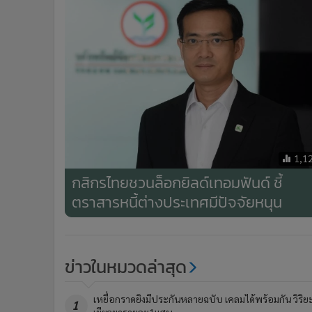
1,1
กสิกรไทยชวนล็อกยิลด์เทอมฟันด์ ชี้
ตราสารหนี้ต่างประเทศมีปัจจัยหนุน
ข่าวในหมวดล่าสุด
เหยื่อกราดยิงมีประกันหลายฉบับ เคลมได้พร้อมกัน วิริย
1
เยียวยารายละ1แสน