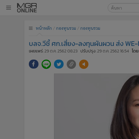
เลือกเครื่องมือท
•
หน้าหลัก
หน้าหลัก
กองทุนรวม
กองทุนรวม
ค้นหา
•
ทันเหตุการณ์
Google
•
ภาคใต้
บลจ.วีชี้ ศก.เสี่ยง-ลงทุนผันผวน ส่ง WE
•
ภูมิภาค
MGR Onl
เผยแพร่:
29 ต.ค. 2562 08:23
ปรับปรุง:
29 ต.ค. 2562 16:54
โดย:
•
Online Section
ค้นหาขั
•
บันเทิง
•
ผู้จัดการรายวัน
•
คอลัมนิสต์
•
ละคร
•
CbizReview
•
Cyber BIZ
•
ผู้จัดกวน
•
Good health & Well-being
•
Green Innovation & SD