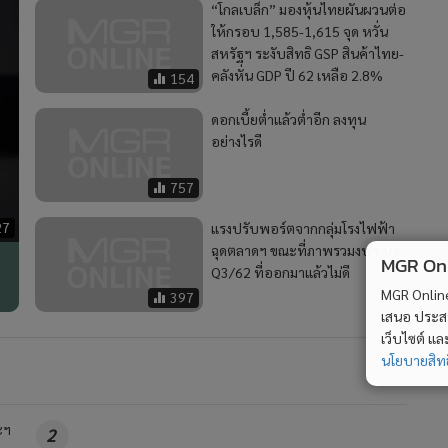
“โกลเบล็ก” มองหุ้นไทยผันผวนต่อ
ให้กรอบ 1,585-1,615 จุด หวั่น
สหรัฐฯ ระงับสิทธิ GSP สินค้าไทย-
คลังหั่น GDP ปี 62 เหลือ 2.8%
154
ดอกเบี้ยต่ำแล้วต่ำอีก ลงทุน
อย่างไรดี
757
27
แรงปรับพอร์ตจากกลุ่มโรงไฟฟ้า
ฉุดตลาดฯ ขณะที่ภาพรวมงบฯ บจ.
MGR Onli
Q3/62 ที่ออกมาแล้วไม่ดี
MGR Online 
397
เสนอ ประสบก
เว็บไซต์ แ
นโยบายสิทธ
ะฯ
2