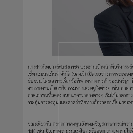
•
Management & HR
•
MGR Live
•
Infographic
•
การเมือง
•
ท่องเที่ยว
•
กีฬา
•
ต่างประเทศ
•
Special Scoop
•
เศรษฐกิจ-ธุรกิจ
นางสาวนิตยา เลิศแสงเพชร ประธานเจ้าหน้าที่บริหารผลิ
•
จีน
เซ็ท แมเนจเม้นท์ จำกัด (บลจ.วี) เปิดเผยว่า ภาพรวมของ
ผันผวน โดยเฉพาะเรื่องข้อพิพาททางการค้าของสหรัฐฯ กับ
•
ชุมชน-คุณภาพชีวิต
จากรายงานตัวเลขกิจกรรมทางเศรษฐกิจต่างๆ เช่น ภาคกา
•
อาชญากรรม
ภาคเอกชนที่ลดลง จนธนาคารกลางต่างๆ เริ่มใช้มาตรการกร
•
Motoring
กระตุ้นการลงทุน และคาดว่าทิศทางอัตราดอกเบี้ยน่าจะทรง
•
เกม
•
วิทยาศาสตร์
•
SMEs
ขณะเดียวกัน ตลาดการลงทุนยังคงเผชิญสถานการณ์ความไม่
•
หุ้น
risk) เช่น ปัญหาความรุนแรงในตะวันออกกลาง, ความไม่ชั