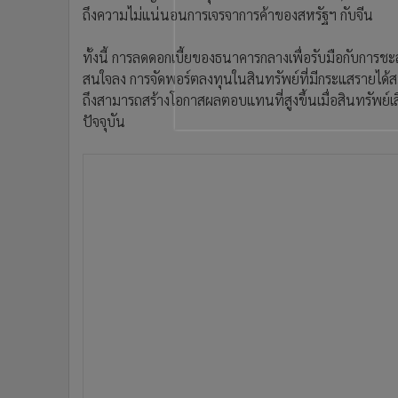
•
อินโดจีน
ถึงความไม่แน่นอนการเจรจาการค้าของสหรัฐฯ กับจีน
•
กองทุนรวม
ทั้งนี้ การลดดอกเบี้ยของธนาคารกลางเพื่อรับมือกับกา
•
Celeb Online
สนใจลง การจัดพอร์ตลงทุนในสินทรัพย์ที่มีกระแสรายได
•
Factcheck
ถึงสามารถสร้างโอกาสผลตอบแทนที่สูงขึ้นเมื่อสินทรัพย์เ
•
ญี่ปุ่น
ปัจจุบัน
•
News1
•
Gotomanager