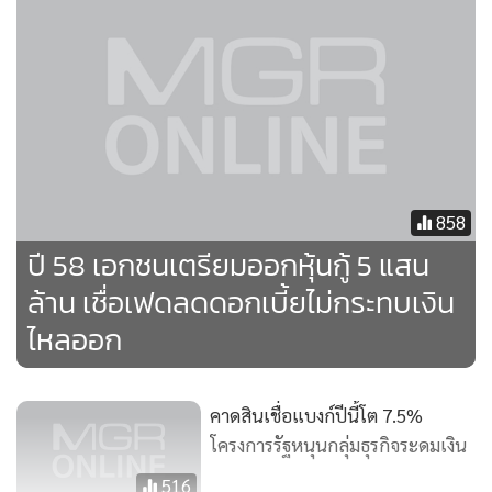
กล่าวว่า การขึ้นดอกเบี้ยนโยบายของไทยจะเกิดขึ้นอย่างเร็วที่สุด
ในช่วงครึ่งหลังของปี 2558 เนื่องจากราคาน้ำมันที่ปรับลดลง การ
ส่งออกที่ชะลอตัว และการบริโภคที่อยู่ในระดับต่ำ ซึ่งไม่เป็น
ปัจจัยกดดันให้เงินเฟ้อเพิ่มขึ้น โดยปัจจุบันผลตอบแทนของ
อัตราดอกเบี้ยไทยยังเท่ากับประเทศเพื่อนบ้าน
858
ขณะที่การขึ้นดอกเบี้ยของสหรัฐฯ ก็ไม่น่าจะกระทบต่อเงินทุนที่
ปี 58 เอกชนเตรียมออกหุ้นกู้ 5 แสน
จะไหลออกจากตลาดตราสารหนี้ไทยนัก เพราะการขึ้นดอกเบี้ย
ล้าน เชื่อเฟดลดดอกเบี้ยไม่กระทบเงิน
ของสหรัฐฯ จะปรับขึ้นไปอย่างช้าๆ ส่วนอัตราดอกเบี้ยระยะยาวมี
ไหลออก
โอกาสปรับตัวสูงขึ้นอย่างเร็วที่สุดในช่วงไตรมาส 2 ของปี 2558
เนื่องจากเศรษฐกิจของประเทศกลุ่มยูโรโซน และญี่ปุ่น ยังฟื้นตัว
ช้ากว่าที่คาดการณ์ไว้ ในขณะที่จีนได้มีการปรับทิศทางของ
คาดสินเชื่อแบงก์ปีนี้โต 7.5%
นโยบายการเงิน และเศรษฐกิจสหรัฐฯ เริ่มฟื้นตัว
โครงการรัฐหนุนกลุ่มธุรกิจระดมเงิน
516