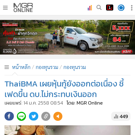
•
หน้าหลัก
•
ทันเหตุการณ์
•
ภาคใต้
•
ภูมิภาค
•
Online Section
หน้าหลัก
กองทุนรวม
กองทุนรวม
•
บันเทิง
•
ผู้จัดการรายวัน
ThaiBMA เผยหุ้นกู้ยังออกต่อเนื่อง ชี้
•
คอลัมนิสต์
เฟดขึ้น ดบ.ไม่กระทบเงินออก
•
ละคร
เผยแพร่:
14 ม.ค. 2558 08:54
โดย: MGR Online
•
CbizReview
449
•
Cyber BIZ
•
ผู้จัดกวน