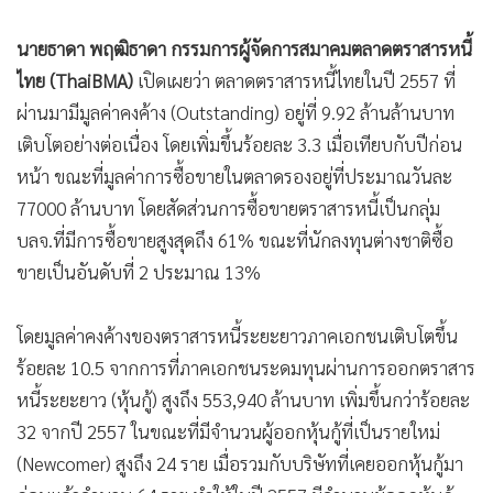
•
เกม
นายธาดา พฤฒิธาดา กรรมการผู้จัดการสมาคมตลาดตราสารหนี้
•
วิทยาศาสตร์
ไทย (ThaiBMA)
เปิดเผยว่า ตลาดตราสารหนี้ไทยในปี 2557 ที่
•
SMEs
ผ่านมามีมูลค่าคงค้าง (Outstanding) อยู่ที่ 9.92 ล้านล้านบาท
•
หุ้น
เติบโตอย่างต่อเนื่อง โดยเพิ่มขึ้นร้อยละ 3.3 เมื่อเทียบกับปีก่อน
•
อินโดจีน
หน้า ขณะที่มูลค่าการซื้อขายในตลาดรองอยู่ที่ประมาณวันละ
•
กองทุนรวม
77000 ล้านบาท โดยสัดส่วนการซื้อขายตราสารหนี้เป็นกลุ่ม
•
Celeb Online
บลจ.ที่มีการซื้อขายสูงสุดถึง 61% ขณะที่นักลงทุนต่างชาติซื้อ
•
Factcheck
ขายเป็นอันดับที่ 2 ประมาณ 13%
•
ญี่ปุ่น
•
News1
โดยมูลค่าคงค้างของตราสารหนี้ระยะยาวภาคเอกชนเติบโตขึ้น
•
Gotomanager
ร้อยละ 10.5 จากการที่ภาคเอกชนระดมทุนผ่านการออกตราสาร
หนี้ระยะยาว (หุ้นกู้) สูงถึง 553,940 ล้านบาท เพิ่มขึ้นกว่าร้อยละ
32 จากปี 2557 ในขณะที่มีจำนวนผู้ออกหุ้นกู้ที่เป็นรายใหม่
(Newcomer) สูงถึง 24 ราย เมื่อรวมกับบริษัทที่เคยออกหุ้นกู้มา