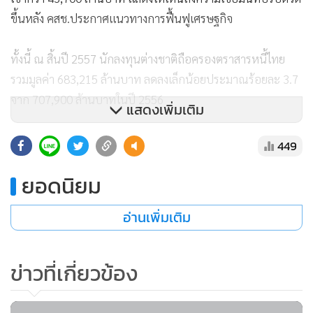
ขึ้นหลัง คสช.ประกาศแนวทางการฟื้นฟูเศรษฐกิจ
ทั้งนี้ ณ สิ้นปี 2557 นักลงทุนต่างชาติถือครองตราสารหนี้ไทย
รวมมูลค่า 683,215 ล้านบาท ลดลงเล็กน้อยประมาณร้อยละ 3.7
จาก 707,900 ล้านบาทในปี 2556
แสดงเพิ่มเติม
“แม้ว่าเศรษฐกิจในปี 2557 จะยังขยายตัวในระดับต่ำ แต่ภาค
449
เอกชนกลับระดมทุนผ่านการออกตราสารหนี้สูงสุดเป็น
ยอดนิยม
ประวัติการณ์ในจังหวะที่อัตราดอกเบี้ยในตลาดทรงตัวอยู่ใน
ระดับต่ำ และคาดว่าในปี 2558 จะมีมูลค่าการออกหุ้นกู้ประมาณ
อ่านเพิ่มเติม
520,000-540,000 ล้านบาท”
คาดยังไม่ขึ้น ดบ.
ข่าวที่เกี่ยวข้อง
นายธาดา