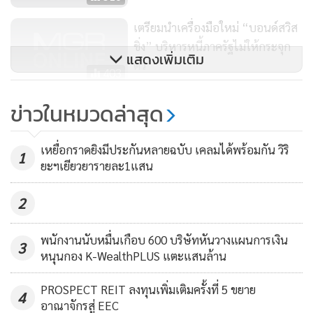
นอกจากนี้ยังกล่าวถึงบทบาทของสมาคมตลาดตราสารหนี้ว่า
ทางสมาคมฯ ได้เสนอต่อสภาตลาดทุนในเรื่องการเป็นตัวกลางใน
เตรียมนำเครื่องมือใหม่ “บอนด์สวิส
การให้ความรู้แก่นักลงทุนในตลาดทุนไม่เพียงแต่การลงทุนใน
ชิ่ง” บริหารหนี้ภาครัฐไม่ให้กระจุก
แสดงเพิ่มเติม
ตราสารหนี้เท่านั้น และได้เสนอให้มีการออกตราสารหนี้เพื่อ
ตัว
403
ระดมทุนในการลงทุนโครงสร้างพื้นฐาน ซึ่งจะเป็นตราสารหนี้ที่
ให้ผลตอบแทนสูงและไม่เกิดหนี้สาธารณะซึ่งได้มีการให้ความรู้
ออกหุ้นกู้ทุบสถิติ เม็ดเงินยังไหลเข้า
ข่าวในหมวดล่าสุด
ผ่านบางบริษัทไปบ้างแล้ว
ตลาดบอนด์ต่อเนื่อง คาดปีหน้า
ดอกเบี้ยขึ้น
791
เหยื่อกราดยิงมีประกันหลายฉบับ เคลมได้พร้อมกัน วิริ
1
ยะฯเยียวยารายละ1แสน
2
พนักงานนับหมื่นเกือบ 600 บริษัทหันวางแผนการเงิน
3
หนุนกอง K-WealthPLUS แตะแสนล้าน
PROSPECT REIT ลงทุนเพิ่มเติมครั้งที่ 5 ขยาย
4
อาณาจักรสู่ EEC