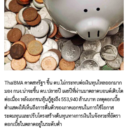
•
Good health & Well-being
•
Green Innovation & SD
•
Management & HR
•
MGR Live
•
Infographic
•
การเมือง
•
ท่องเที่ยว
•
กีฬา
•
ต่างประเทศ
•
Special Scoop
ThaiBMA คาดสหรัฐฯ ขึ้น ดบ.ไม่กระทบต่อเงินทุนไหลออกมาก
•
เศรษฐกิจ-ธุรกิจ
มอง กนง.น่าจะขึ้น ดบ.ปลายปี เผยปีที่ผ่านมาตลาดบอนด์เติบโต
•
จีน
ต่อเนื่อง หลังเอกชนหุ้นกู้สูงถึง 553,940 ล้านบาท เหตุดอกเบี้ย
•
ชุมชน-คุณภาพชีวิต
ต่ำแสดงให้เห็นถึงการตื่นตัวของภาคเอกชนในการใช้โอกาส
•
อาชญากรรม
ระดมทุนและปรับโครงสร้างต้นทุนทางการเงินในจังหวะที่อัตรา
•
Motoring
ดอกเบี้ยในตลาดอยู่ในระดับต่ำ