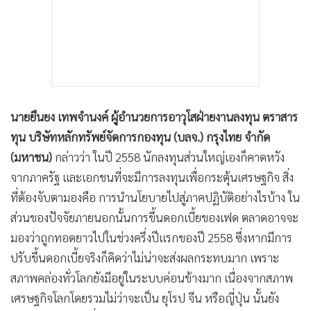
นายยืนยง เทพจำนงค์ ผู้อำนวยการอาวุโสฝ่ายงานลงทุน ตราสาร
ทุน บริษัทหลักทรัพย์จัดการกองทุน (บลจ.) กรุงไทย จำกัด
(มหาชน)
กล่าวว่า ในปี 2558 นักลงทุนส่วนใหญ่เองก็คาดหวัง
จากภาครัฐ และเอกชนที่จะมีการลงทุนเพื่อกระตุ้นเศรษฐกิจ สิ่ง
ที่ต้องจับตามองคือ การนำนโยบายไปสู่ภาคปฏิบัติอย่างไรบ้าง ใน
ส่วนของปัจจัยภายนอกนั้นการขึ้นดอกเบี้ยของเฟด ตลาดอาจจะ
มองว่าถูกทอดยาวไปในช่วงครึ่งปีแรกของปี 2558 ซึ่งหากมีการ
ปรับขึ้นดอกเบี้ยจริงก็คิดว่าไม่น่าจะส่งผลกระทบมาก เพราะ
สภาพคล่องทั่วโลกยังมีอยู่ในระบบค่อนข้างมาก เนื่องจากสภาพ
เศรษฐกิจโลกโดยรวมไม่ว่าจะเป็น ยุโรป จีน หรือญี่ปุ่น นั้นยัง