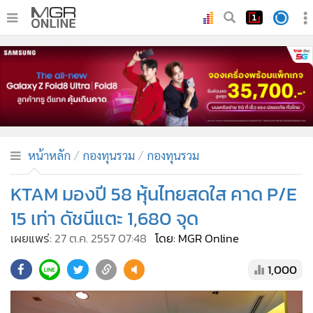
•
หน้าหลัก
•
ทันเหตุการณ์
•
ภาคใต้
•
ภูมิภาค
•
Online Section
หน้าหลัก
กองทุนรวม
กองทุนรวม
•
บันเทิง
•
ผู้จัดการรายวัน
KTAM มองปี 58 หุ้นไทยสดใส คาด P/E
•
คอลัมนิสต์
15 เท่า ดัชนีแตะ 1,680 จุด
•
ละคร
เผยแพร่:
27 ต.ค. 2557 07:48
โดย: MGR Online
•
CbizReview
1,000
•
Cyber BIZ
•
ผู้จัดกวน