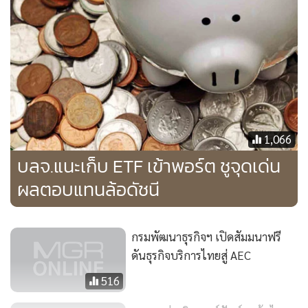
เมื่อมองเทียบกับประเทศไทยแล้วหากไทยมีความชัดเจนในเรื่อง
ของการเลือกตั้งกลางปี หรือปลายปี 2558 หรือทอดยาวไปถึงต้น
ปี 2559 แล้วนักลงทุนต่างชาติอาจจะมองเห็นความชัดเจนใน
เรื่องต่างๆ ก็อาจจะกลับเข้ามาลงทุนในหุ้นไทยอีกครั้ง
“สำหรับความเคลื่อนไหวของตลาดหุ้นไทยในปีหน้านั้น เราอาจ
จะไม่ได้ให้ upside ไว้มาก เรามองไว้ที่ 1,680 จุด Earning per
1,066
Share อยู่ที่ 112 บาทต่อหุ้น ส่วน P/E Ratio อยู่ที่ 15 เท่า เรา
บลจ.แนะเก็บ ETF เข้าพอร์ต ชูจุดเด่น
มองว่าการลงทุนในหุ้นยังให้ผลตอบแทนที่ดีอยู่ ในที่นี้อาจจะไม่
ผลตอบแทนล้อดัชนี
ปรับตัวขึ้นทั้งหมดอาจจะต้องมีการคัดเลือกหุ้น โดยเรามองว่า
ช่วงที่ผ่านมา หุ้นขนาดกลาง และขนาดเล็กมีการปรับตัวขึ้นมา
พอสมควร ก็น่าจะถึงเวลาของหุ้นขนาดใหญ่ที่จะปรับตัวขึ้น เช่น
กรมพัฒนาธุรกิจฯ เปิดสัมมนาฟรี
กลุ่มธนาคาร หรือหุ้นที่ได้รับประโยชน์จากการลงทุนภาครัฐ กลุ่ม
ดันธุรกิจบริการไทยสู่ AEC
ที่ได้รับประโยชน์จาก Digital Economy เป็นต้น”
นายยืนยง
516
กล่าว