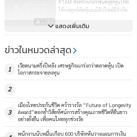
KTAM ส่งทริกเกอร์ฟันด์ลุยหุ้นไทย
ใช้กลยุทธ์คัดหุ้นแม้อัปไซด์มีจำกัด
1,084
แสดงเพิ่มเติม
IMC เผยการใช้คลาวด์ในไทยเริ่ม
เติบโต บริการดี แต่แพง
ข่าวในหมวดล่าสุด
1,440
เวียดนามครึ่งปีหลัง เศรษฐกิจแกร่งกว่าตลาดหุ้น เปิด
1
โอกาสกระจายลงทุน
2
เมืองไทยประกันชีวิต คว้ารางวัล “Future of Longevity
3
Award”ตอกย้ำวิสัยทัศน์การสร้างคุณภาพชีวิตที่ยืนยาว
อย่างยั่งยืน เพื่อคนไทยทุกช่วงวัย
พนักงานนับหมื่นเกือบ 600 บริษัทหันวางแผนการเงิน