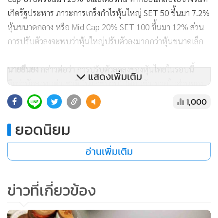
เกิดรัฐประหาร ภาวะการเกร็งกำไรหุ้นใหญ่ SET 50 ขึ้นมา 7.2%
หุ้นขนาดกลาง หรือ Mid Cap 20% SET 100 ขึ้นมา 12% ส่วน
การปรับตัวลงจะพบว่าหุ้นใหญ่ปรับตัวลงมากกว่าหุ้นขนาดเล็ก
นายยืนยง
กล่าวต่อว่า การปรับตัวลดลงของหุ้นไทยในรอบนี้
แสดงเพิ่มเติม
ถือว่านักลงทุนต่างชาตินั้นตกขบวนไปค่อนข้างมากในส่วนของ
การลงทุนในตลาดหุ้นไทยที่ปรับตัวขึ้นประมาณ 17-18% นับ
1,000
ตั้งแต่ต้นปีที่ผ่านมา ซึ่งตลาดหุ้นในภูมิภาคไม่ว่า จะเป็น
ยอดนิยม
อินโดนีเซีย ฟิลิปปินส์ ก็ปรับตัวเพิ่มขึ้นคล้ายๆ กันประมาณ 18-
20% โดยการปรับตัวขึ้นของหุ้นไทยนั้นมาจากนักลงทุนไทยเป็น
อ่านเพิ่มเติม
ส่วนใหญ่
ขณะเดียวกัน ประเทศในภูมิภาคเอเชีย อย่างอินโดนีเซีย และ
ข่าวที่เกี่ยวข้อง
อินเดียนั้นมีปัจจัยบวกมาจากการเลือกตั้ง และการวางนโยบาย
ต่างๆ ของภาครัฐ ทำให้นักลงทุนต่างชาติไหลกลับเข้าไปลงทุน