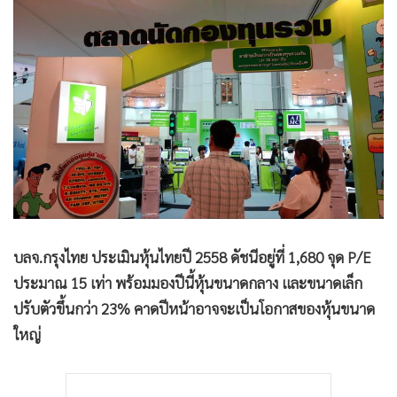
•
Good health & Well-being
•
Green Innovation & SD
•
Management & HR
•
MGR Live
•
Infographic
•
การเมือง
•
ท่องเที่ยว
•
กีฬา
•
ต่างประเทศ
•
Special Scoop
บลจ.กรุงไทย ประเมินหุ้นไทยปี 2558 ดัชนีอยู่ที่ 1,680 จุด P/E
•
เศรษฐกิจ-ธุรกิจ
ประมาณ 15 เท่า พร้อมมองปีนี้หุ้นขนาดกลาง และขนาดเล็ก
•
จีน
ปรับตัวขึ้นกว่า 23% คาดปีหน้าอาจจะเป็นโอกาสของหุ้นขนาด
•
ชุมชน-คุณภาพชีวิต
ใหญ่
•
อาชญากรรม
•
Motoring