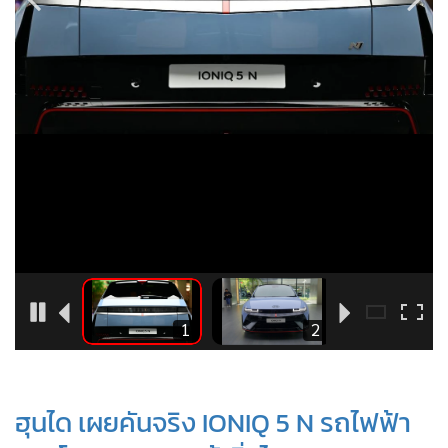
•
Good health & Well-being
•
Green Innovation & SD
•
Management & HR
•
MGR Live
•
Infographic
•
การเมือง
•
ท่องเที่ยว
•
กีฬา
•
ต่างประเทศ
•
Special Scoop
•
เศรษฐกิจ-ธุรกิจ
16
1
2
•
จีน
•
ชุมชน-คุณภาพชีวิต
•
อาชญากรรม
ฮุนได เผยคันจริง IONIQ 5 N รถไฟฟ้า
•
Motoring