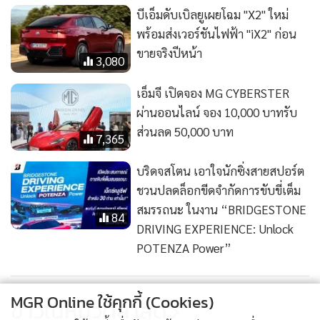
บีเอ็มดับเบิลยูเผยโฉม "X2" ใหม่
พร้อมส่งเวอร์ชันไฟฟ้า "iX2" ก่อน
ขายจริงปีหน้า
3,080
เอ็มจี เปิดจอง MG CYBERSTER
ผ่านออนไลน์ จอง 10,000 บาทรับ
ส่วนลด 50,000 บาท
7,365
บริดจสโตน เอาใจนักซิ่งสายสปอร์ต
ชวนปลดล็อกขีดจำกัดการขับขี่เต็ม
สมรรถนะ ในงาน “BRIDGESTONE
84
DRIVING EXPERIENCE: Unlock
POTENZA Power”
MGR Online ใช้คุกกี้ (Cookies)
ข่าวในหมวดล่าสุด