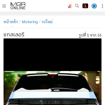
•
หน้าหลัก
หน้าหลัก
Motoring
รถใหม่
•
ทันเหตุการณ์
•
ภาคใต้
แกลเลอรี
รูปที่
1
จาก 16
•
ภูมิภาค
•
Online Section
•
บันเทิง
•
ผู้จัดการรายวัน
•
คอลัมนิสต์
•
ละคร
•
CbizReview
•
Cyber BIZ
•
ผู้จัดกวน