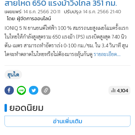
สายโหด 650 แรงม้าวิ่งไกล 351 กม.
•
เกม
เผยแพร่:
14 ธ.ค. 2566 20:11
ปรับปรุง:
14 ธ.ค. 2566 21:40
•
วิทยาศาสตร์
โดย: ผู้จัดการออนไลน์
•
SMEs
IONIQ 5 N ยานยนต์ไฟฟ้า 100 % สมรรถนะสูงเผยโฉมครั้งแรก
•
หุ้น
ในไทยให้กำลังสูงสุดรวม 650 แรงม้า (PS) แรงบิดสูงสุด 740 นิว
•
อินโดจีน
ตัน-เมตร สามารถทำอัตราเร่ง 0-100 กม./ชม. ใน 3.4 วินาที ฮุน
•
กองทุนรวม
ไดจะทำตลาดในไทยหรือไม่ต้องมารอลุ้นกันดู
รายละเอียด...
•
Celeb Online
•
Factcheck
ฮุนได
•
ญี่ปุ่น
•
News1
4,104
•
Gotomanager
ยอดนิยม
อ่านเพิ่มเติม