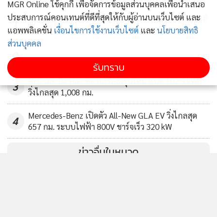
MGR Online ใช้คุกกี้ เพื่อจัดการข้อมูลส่วนบุคคลเพื่อนำเสนอ
ประสบการณ์คอนเทนต์ที่ดีที่สุดให้กับผู้อ่านบนเว็บไซต์ และ
KIA PV5 Cargo เปิดราคา 1,199,000 บาท นำเข้าเกาหลี
1
เทคโนโลยีแน่น
แอพพลิเคชั่น
เงื่อนไขการใช้งานเว็บไซต์
และ
นโยบายสิทธิ
ส่วนบุคคล
2
รับทราบ
BYD เผย Da Han ซีดานเรือธงรุ่นใหม่ แบต 102.3 kWh
3
วิ่งไกลสุด 1,008 กม.
Mercedes-Benz เปิดตัว All-New GLA EV วิ่งไกลสุด
4
657 กม. ระบบไฟฟ้า 800V ชาร์จเร็ว 320 kW
ข่าวอื่นในหมวด
ติดตามข่าวสารผ่านทาง LINE