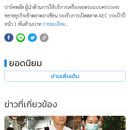
•
เกม
ปาร์คพลัส ผู้นำด้านการให้บริการเครื่องจอดรถแบบครบวงจร
•
วิทยาศาสตร์
ขยายธุรกิจเข้าตลาดอาเซียน รองรับการเปิดตลาด AEC วางเป้าปี
•
SMEs
หน้า 1 พันล้านบาท
รายละเอียด...
•
หุ้น
•
อินโดจีน
•
กองทุนรวม
•
Celeb Online
ยอดนิยม
•
Factcheck
อ่านเพิ่มเติม
•
ญี่ปุ่น
•
News1
•
Gotomanager
ข่าวที่เกี่ยวข้อง