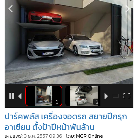
•
Good health & Well-being
•
Green Innovation & SD
•
Management & HR
•
MGR Live
•
Infographic
•
การเมือง
•
ท่องเที่ยว
•
กีฬา
•
ต่างประเทศ
•
Special Scoop
•
เศรษฐกิจ-ธุรกิจ
2
1
2
•
จีน
ปาร์คพลัส เครื่องจอดรถ สยายปีกรุก
•
ชุมชน-คุณภาพชีวิต
•
อาเซียน ตั้งป้าปีหน้าพันล้าน
อาชญากรรม
•
Motoring
เผยแพร่:
3 ธ.ค. 2557 09:36
โดย: MGR Online