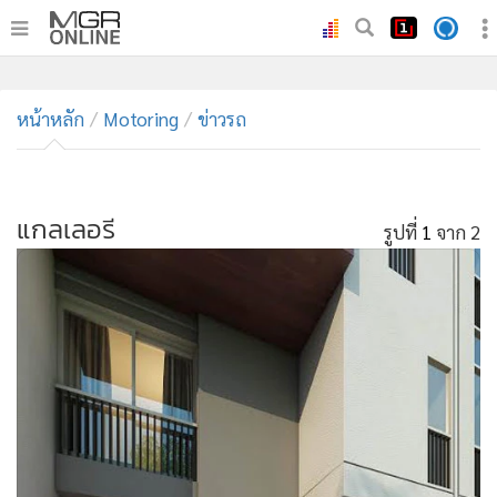
•
หน้าหลัก
•
หน้าหลัก
ทันเหตุการณ์
Motoring
ข่าวรถ
•
ภาคใต้
•
ภูมิภาค
•
แกลเลอรี
Online Section
รูปที่
1
จาก 2
•
บันเทิง
•
ผู้จัดการรายวัน
•
คอลัมนิสต์
•
ละคร
•
CbizReview
•
Cyber BIZ
•
ผู้จัดกวน