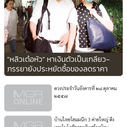
"หลิวเต๋อหัว" หาเงินตัวเป็นเกลียว-
ภรรยายังประหยัดซื้อของลดราคา
ดวงประจำวันอังคารที่ ๒๘ ตุลาคม
๒๕๕๗
บ้านไทยโฮมผนึก 3 ค่ายใหญ่ ดึง
เทคโนโลยียกระดับสร้างบ้าน