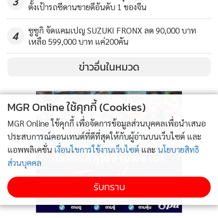
3
ตั้งเป้ารถซีดานขายดีอันดับ 1 ของจีน
แผ่นดินไหว ให้ความคล่องตัวในการติดตั้ง สะดวกรวดเร็ว
สามารถถอดเคลื่อนย้ายไปติดในที่ใหม่ได้ พร้อมด้วยบริการที่ครบ
ซูซูกิ จัดแคมเปญ SUZUKI FRONX ลด 90,000 บาท
4
วงจร ทั้งการบริการหลังการขาย อะไหล่ที่ครบครัน เป็นเจ้าของ
เหลือ 599,000 บาท แค่200คัน
ได้ง่ายด้วยระบบเงินผ่อนผ่านสถาบันการเงินชั้นนำ และที่เหนือ
ข่าวอื่นในหมวด
ขึ้นไปอีกระดับ คือการรับประกันสินค้าโดยบริษัทแม่ การรับ
ประกันภัยอุบัติเหตุโดยบริษัทกรุงไทยพาณิชย์ประกันภัยและการ
ให้บริการด้านสินเชื่อจากสถาบันการเงินชั้นนำอย่างธนชาตและ
MGR Online ใช้คุกกี้ (Cookies)
กสิกรไทย ที่จะช่วยให้การติดตั้งเครื่องจอดรถอัตโนมัติเป็นเรื่องที่
MGR Online ใช้คุกกี้ เพื่อจัดการข้อมูลส่วนบุคคลเพื่อนำเสนอ
ง่ายดาย และหมดห่วงคลายกังวลในทุกสถานการณ์ ซึ่งการติดตั้ง
ประสบการณ์คอนเทนต์ที่ดีที่สุดให้กับผู้อ่านบนเว็บไซต์ และ
เครื่องจอดรถอัตโนมัติ จะช่วยทำให้การลงทุนเพื่อเตรียมที่จอด
แอพพลิเคชั่น
เงื่อนไขการใช้งานเว็บไซต์
และ
นโยบายสิทธิ
รถลดลง คิดต้นทุนเฉลี่ยต่อคันแล้วมีราคาต่ำกว่า จอดได้มากกว่า
ส่วนบุคคล
ใช้ที่ดินที่มีราคาสูงได้อย่างมีประสิทธิภาพมากกว่า คุ้มค่าการ
ลงทุน
รับทราบ
บริษัทผู้ผลิตชั้นนำจากทั่วโลก ต่างให้การสนับสนุนปาร์คพลัส ใน