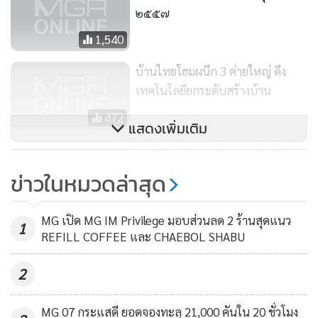
คุ้มค่าการลงทุน” นายอภิราม กล่าวเสริม
๒๕๕๗
1,540
บ้านไทยโฮมผนึก 3 ค่ายใหญ่ ดึง
เทคโนโลยียกระดับสร้างบ้าน
472
แสดงเพิ่มเติม
“ซูฉี” เตรียมทุ่มเงินกวาดลิขสิทธิ์
งานติดเรตเก็บเข้ากรุก่อนแต่งงาน
ข่าวในหมวดล่าสุด
41,330
MG เปิด MG IM Privilege มอบส่วนลด 2 ร้านสุดแนว
1
REFILL COFFEE และ CHAEBOL SHABU
2
เทคโนโลยีที่จอดรถอัตโนมัติของ ปาร์คพลัส ให้ความคุ้มค่าทั้งใน
MG 07 กระแสดี ยอดจองทะลุ 21,000 คันใน 20 ชั่วโมง
เรื่องความปลอดภัย ด้วยการออกแบบเพื่อรองรับกรณีไฟดับ