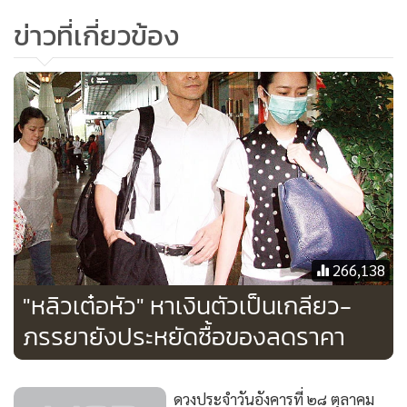
ข่าวที่เกี่ยวข้อง
“ตลอดปีที่ผ่านมาเราทำตัวเลขได้ถึง 300 ล้านบาท และได้รับการ
ตอบสนองเป็นอย่างดีจากลูกค้า ชาวไทย ทั้งกลุ่มลูกค้าโครงการ
266,138
ขนาดใหญ่ โครงการคอนโดมิเนียม อาคารสำนักงาน และยังรวม
"หลิวเต๋อหัว" หาเงินตัวเป็นเกลียว-
ไปถึงลูกค้ากลุ่มครอบครัวที่ต้องการต่อเติมบ้าน แต่ติดปัญหาที่
ภรรยายังประหยัดซื้อของลดราคา
จอดรถไม่เพียงพอ ซึ่งเทคโนโลยีล่าสุดที่นำมาจัดแสดงในงาน
มอเตอร์เอ็กซ์โป จะช่วยตอบโจทย์ลูกค้าที่มีเนื้อที่จำกัด ที่ดินมี
ราคาแพงทำให้การจอดรถในแนวราบเป็นต้นทุนที่สูงเกินไป ไม่
ดวงประจำวันอังคารที่ ๒๘ ตุลาคม