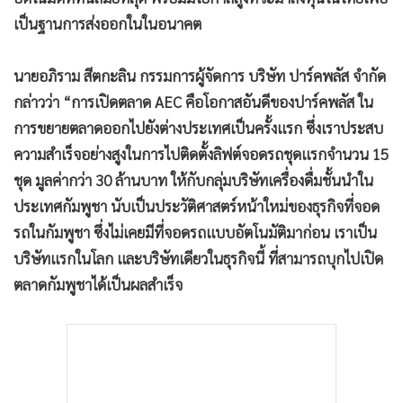
•
Good health & Well-being
เป็นฐานการส่งออกในในอนาคต
•
Green Innovation & SD
•
Management & HR
นายอภิราม สีตกะลิน กรรมการผู้จัดการ บริษัท ปาร์คพลัส จำกัด
•
MGR Live
กล่าวว่า “การเปิดตลาด AEC คือโอกาสอันดีของปาร์คพลัส ใน
•
Infographic
การขยายตลาดออกไปยังต่างประเทศเป็นครั้งแรก ซึ่งเราประสบ
•
การเมือง
ความสำเร็จอย่างสูงในการไปติดตั้งลิฟต์จอดรถชุดแรกจำนวน 15
•
ท่องเที่ยว
ชุด มูลค่ากว่า 30 ล้านบาท ให้กับกลุ่มบริษัทเครื่องดื่มชั้นนำใน
•
กีฬา
ประเทศกัมพูชา นับเป็นประวัติศาสตร์หน้าใหม่ของธุรกิจที่จอด
•
ต่างประเทศ
รถในกัมพูชา ซึ่งไม่เคยมีที่จอดรถแบบอัตโนมัติมาก่อน เราเป็น
•
Special Scoop
บริษัทแรกในโลก และบริษัทเดียวในธุรกิจนี้ ที่สามารถบุกไปเปิด
•
เศรษฐกิจ-ธุรกิจ
ตลาดกัมพูชาได้เป็นผลสำเร็จ
•
จีน
•
ชุมชน-คุณภาพชีวิต
•
อาชญากรรม
•
Motoring