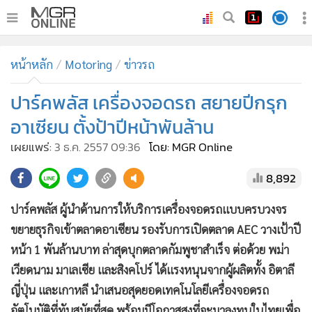
•
หน้าหลัก
หน้าหลัก
Motoring
ข่าวรถ
•
ทันเหตุการณ์
•
ปาร์คพลัส เครื่องจอดรถ สยายปีกรุก
ภาคใต้
•
ภูมิภาค
อาเซียน ตั้งป้าปีหน้าพันล้าน
•
Online Section
เผยแพร่:
3 ธ.ค. 2557 09:36
โดย: MGR Online
•
บันเทิง
8,892
•
ผู้จัดการรายวัน
•
คอลัมนิสต์
ปาร์คพลัส ผู้นำด้านการให้บริการเครื่องจอดรถแบบครบวงจร
•
ละคร
ขยายธุรกิจเข้าตลาดอาเซียน รองรับการเปิดตลาด AEC วางเป้าปี
•
CbizReview
หน้า 1 พันล้านบาท ล่าสุดบุกตลาดกัมพูชาสำเร็จ ต่อด้วย พม่า
•
Cyber BIZ
เวียดนาม มาเลเซีย และสิงคโปร์ ได้แรงหนุนจากผู้ผลิตทั้ง อิตาลี
ญี่ปุ่น และเกาหลี นำเสนอสุดยอดเทคโนโลยีเครื่องจอดรถ
•
ผู้จัดกวน
อัตโนมัติที่ทันสมัยที่สุด พร้อมมีโอกาสสูงที่จะมาลงทุนในไทยเพื่อ