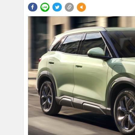
•
Management & HR
•
MGR Live
•
Infographic
•
การเมือง
•
ท่องเที่ยว
•
กีฬา
•
ต่างประเทศ
•
Special Scoop
•
เศรษฐกิจ-ธุรกิจ
•
จีน
•
ชุมชน-คุณภาพชีวิต
•
อาชญากรรม
•
Motoring
•
เกม
•
วิทยาศาสตร์
•
SMEs
•
หุ้น