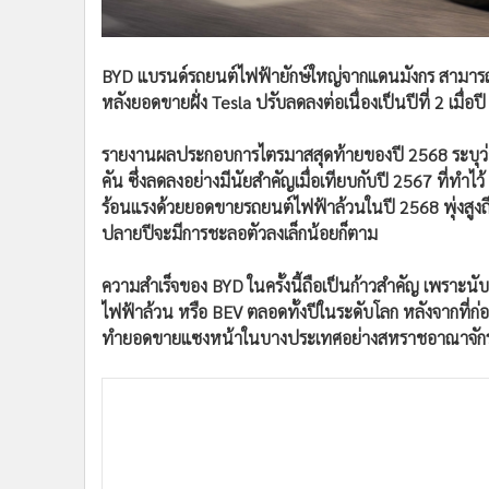
•
อินโดจีน
•
กองทุนรวม
BYD แบรนด์รถยนต์ไฟฟ้ายักษ์ใหญ่จากแดนมังกร สามารถโ
•
Celeb Online
หลังยอดขายฝั่ง Tesla ปรับลดลงต่อเนื่องเป็นปีที่ 2 เมื่อป
•
Factcheck
•
ญี่ปุ่น
รายงานผลประกอบการไตรมาสสุดท้ายของปี 2568 ระบุว่า 
•
News1
คัน ซึ่งลดลงอย่างมีนัยสำคัญเมื่อเทียบกับปี 2567 ที่ทำ
•
Gotomanager
ร้อนแรงด้วยยอดขายรถยนต์ไฟฟ้าล้วนในปี 2568 พุ่งสูงถึง
ปลายปีจะมีการชะลอตัวลงเล็กน้อยก็ตาม
ความสำเร็จของ BYD ในครั้งนี้ถือเป็นก้าวสำคัญ เพราะน
ไฟฟ้าล้วน หรือ BEV ตลอดทั้งปีในระดับโลก หลังจากที่ก่
ทำยอดขายแซงหน้าในบางประเทศอย่างสหราชอาณาจักร