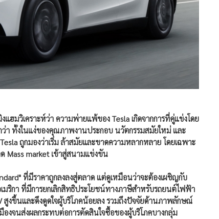
ิงแฮมวิเคราะห์ว่า ความพ่ายแพ้ของ Tesla เกิดจากการที่คู่แข่งโดย
กว่า ทั้งในแง่ของคุณภาพงานประกอบ นวัตกรรมสมัยใหม่ และ
อง Tesla ถูกมองว่าเริ่ม ล้าสมัยและขาดความหลากหลาย โดยเฉพาะ
 Mass market เข้าสู่สนามแข่งขัน
dard" ที่มีราคาถูกลงลงสู่ตลาด แต่ดูเหมือนว่าจะต้องเผชิญกับ
มริกา ที่มีการยกเลิกสิทธิประโยชน์ทางภาษีสำหรับรถยนต์ไฟฟ้า
สูงขึ้นและดึงดูดใจผู้บริโภคน้อยลง รวมถึงปัจจัยด้านภาพลักษณ์
เมืองจนส่งผลกระทบต่อการตัดสินใจซื้อของผู้บริโภคบางกลุ่ม