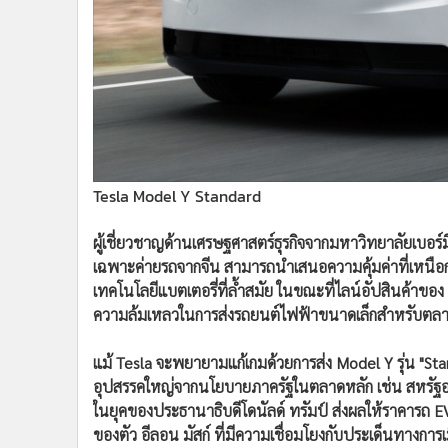
Tesla Model Y Standard
ผู้เชี่ยวชาญด้านเศรษฐศาสตร์ธุรกิจจากมหาวิทยาลัยเบอร์ม
เฉพาะค่ายรถจากจีน สามารถนำเสนอความคุ้มค่าที่เหนือ
เทคโนโลยีแบตเตอรี่ที่ล้ำสมัย ในขณะที่ไลน์อัปสินค้าข
ความล้มเหลวในการส่งรถยนต์ไฟฟ้าขนาดเล็กสำหรับตลาด
แม้ Tesla จะพยายามแก้เกมด้วยการส่ง Model Y รุ่น "Stan
อุปสรรคใหญ่จากนโยบายภาครัฐในตลาดหลัก เช่น สหรัฐอเ
ในยุคของประธานาธิบดีโดนัลด์ ทรัมป์ ส่งผลให้ราคารถ EV 
ของตัว อีลอน มัสก์ ที่มีความเชื่อมโยงกับประเด็นทางการ