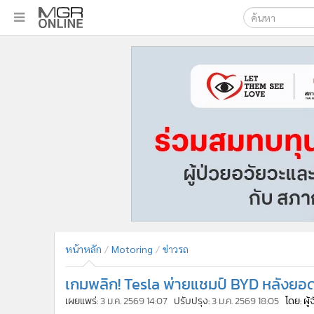
เลือกเครื่องมือท
•
หน้าหลัก
ค้นหา
•
ทันเหตุการณ์
Google
•
ภาคใต้
•
ภูมิภาค
MGR Onl
•
Online Section
ค้นหาขั
•
บันเทิง
•
ผู้จัดการรายวัน
•
คอลัมนิสต์
•
ละคร
•
CbizReview
•
Cyber BIZ
หน้าหลัก
Motoring
ข่าวรถ
•
ผู้จัดกวน
เกมพลิก! Tesla พ่ายแชมป์ BYD หลังยอดขา
•
Good health & Well-being
•
Green Innovation & SD
เผยแพร่:
3 ม.ค. 2569 14:07
ปรับปรุง:
3 ม.ค. 2569 18:05
โดย: ผู