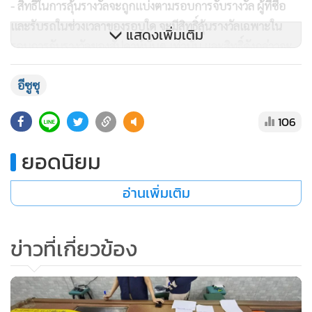
723
เตรียมย้าย 5 เสือ สน.บางเขน เซ่น
ปกครองจับบ่อนสะพานใหม่
อีซูซุ ชูกลยุทธ์ คุณภาพรถ ประหยัด
ทนทาน คุ้มค่า บริการดี สู่เป้าปีนี้
87,000 คัน
327