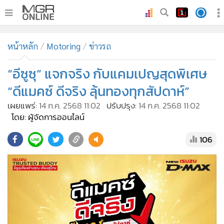
•
หน้าหลัก
หน้าหลัก
Motoring
ข่าวรถ
•
ทันเหตุการณ์
•
“อีซูซุ” แจกจริง กับแคมเปญสุดพิเศษ
ภาคใต้
•
ภูมิภาค
“ดีแมคซ์ ดีจริง ลุ้นทองทุกสัปดาห์”
•
Online Section
เผยแพร่:
14 ก.ค. 2568 11:02
ปรับปรุง:
14 ก.ค. 2568 11:02
•
บันเทิง
โดย: ผู้จัดการออนไลน์
•
ผู้จัดการรายวัน
106
•
คอลัมนิสต์
•
ละคร
•
CbizReview
•
Cyber BIZ
•
ผู้จัดกวน