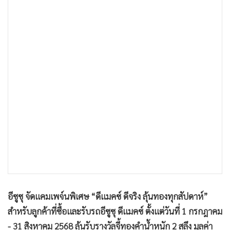
•
เกม
อีซูซุ จัดแคมเพจ์นพิเศษ “ดีแมคซ์ ดีจริง ลุ้นทองทุกสัปดาห์”
•
วิทยาศาสตร์
สำหรับลูกค้าที่ซื้อและรับรถอีซูซุ ดีแมคซ์ ตั้งแต่วันที่ 1 กรกฎาคม
•
SMEs
- 31 สิงหาคม 2568 ลุ้นรับรางวัลจี้ทองคำน้ำหนัก 2 สลึง มูลค่า
•
หุ้น
26,051.39 บาท จับรางวัลทุกสัปดาห์ สัปดาห์ละ 22 รางวัล
•
อินโดจีน
จำนวน 9 สัปดาห์ รวม 198 รางวัล คิดเป็นมูลค่ารวม
•
กองทุนรวม
5,158,175.17 บาท ตอกย้ำแนวคิด “ISUZU Trusted Buddy…อี
•
Celeb Online
ซูซุเคียงข้างคุณ เคียงคู่ไทย” รถปิกอัพคุณภาพ “ดีแมคซ์ ดีจริง”
•
Factcheck
ปิกอัพที่รวมทุกความต้องการไว้ครบ ทั้งในเรื่องความแรง ความ
•
ญี่ปุ่น
ประหยัดน้ำมัน ความทนทาน การเกาะถนน และความคุ้มค่า จับ
•
News1
สลากครั้งแรกโดย คุณวิชัย สินอนันต์พัฒน์ รองกรรมการผู้
•
Gotomanager
จัดการ บริษัท ตรีเพชรอีซูซุเซลส์ จำกัด ผู้แทนจากกรมการ
ปกครอง กระทรวงมหาดไทยและผู้แทนสื่อมวลชนร่วมเป็นสักขี
พยาน ในวันที่ 11 กรกฎาคม 2568 ณ บริษัท ตรีเพชรอีซูซุเซลส์
จำกัด