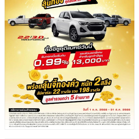
•
Good health & Well-being
•
Green Innovation & SD
•
Management & HR
•
MGR Live
•
Infographic
•
การเมือง
•
ท่องเที่ยว
•
กีฬา
•
ต่างประเทศ
•
Special Scoop
•
เศรษฐกิจ-ธุรกิจ
•
จีน
•
ชุมชน-คุณภาพชีวิต
•
อาชญากรรม
•
Motoring