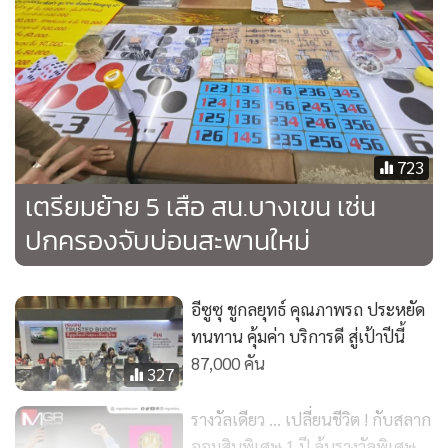
รางวัลเดียว ... เปลี่ยนชีวิต ! กับสลาก
ออมสินพิเศษ 1 ปี ลุ้นรางวัลพิเศษ
มูลค่า 70 ล้านบาท
15,133
แสดงเพิ่มเติม
ข่าวปลอม! ธุรกิจนายหน้านำแรงงาน
พม่าเข้าไทย ไร้การควบคุม
ข่าวในหมวดล่าสุด
81
1
MG ปรับกลยุทธ์รับยอดขายพุ่ง กระบะมีสิทธิ์กลับมา
2
Ferrari Luce กระแสแรงในจีน โควตาปี 2026 เต็ม คิว
3
ใหม่ยาวถึงปี 2027
Huawei Maextro ท้าชน Toyota Alphard จัดเต็มความ
4
หรูพร้อมเครื่องชงเอสเปรสโซในรถ