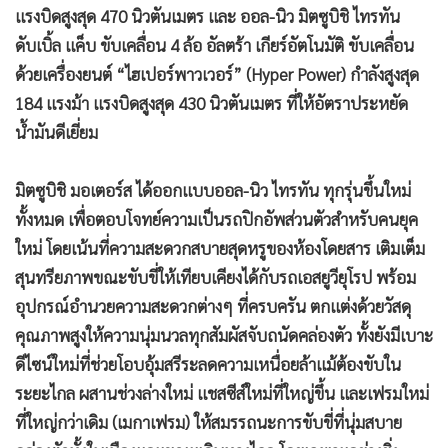
แรงบิดสูงสุด 470 นิวตันเมตร และ ออล-นิว มิตซูบิชิ ไทรทัน
•
เกม
ดับเบิ้ล แค็บ ขับเคลื่อน 4 ล้อ อัลตร้า เกียร์อัตโนมัติ ขับเคลื่อน
•
วิทยาศาสตร์
ด้วยเครื่องยนต์ “ไฮเปอร์พาวเวอร์” (Hyper Power) กำลังสูงสุด
•
SMEs
184 แรงม้า แรงบิดสูงสุด 430 นิวตันเมตร ที่ให้อัตราประหยัด
•
หุ้น
น้ำมันดีเยี่ยม
•
อินโดจีน
•
กองทุนรวม
มิตซูบิชิ มอเตอร์ส ได้ออกแบบออล-นิว ไทรทัน ทุกรุ่นขึ้นใหม่
•
Celeb Online
ทั้งหมด เพื่อตอบโจทย์ความเป็นรถปิกอัพส่วนตัวสำหรับคนยุค
•
Factcheck
ใหม่ โดยเน้นที่ความสะดวกสบายสุดหรูของห้องโดยสาร เติมเต็ม
•
ญี่ปุ่น
สุนทรียภาพขณะขับขี่ให้เทียบเคียงได้กับรถเอสยูวียุโรป พร้อม
•
News1
อุปกรณ์อำนวยความสะดวกต่างๆ ที่ครบครัน ตกแต่งด้วยวัสดุ
•
Gotomanager
คุณภาพสูงให้ความนุ่มนวลทุกสัมผัสจับถนัดคล่องตัว ทั้งยังมีเบาะ
ดีไซน์ใหม่ที่ช่วยโอบอุ้มสรีระลดความเหนื่อยล้าแม้ต้องขับใน
ระยะไกล ผสานช่วงล่างใหม่ แชสซีส์ใหม่ที่ใหญ่ขึ้น และเฟรมใหม่
ที่ใหญ่กว่าเดิม (เมกาเฟรม) ให้สมรรถนะการขับขี่ที่นุ่มสบาย