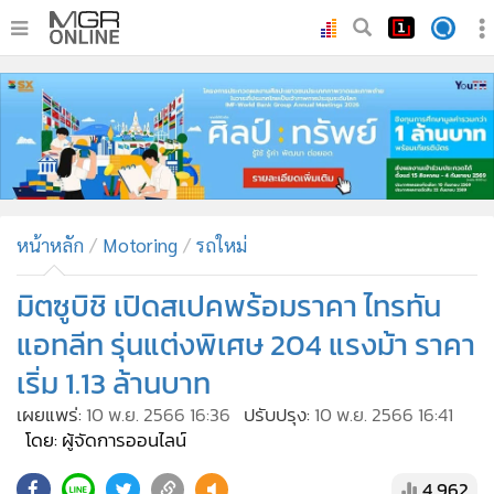
•
หน้าหลัก
•
ทันเหตุการณ์
•
ภาคใต้
•
ภูมิภาค
•
Online Section
หน้าหลัก
Motoring
รถใหม่
•
บันเทิง
•
ผู้จัดการรายวัน
มิตซูบิชิ เปิดสเปคพร้อมราคา ไทรทัน
•
คอลัมนิสต์
แอทลีท รุ่นแต่งพิเศษ 204 แรงม้า ราคา
•
ละคร
เริ่ม 1.13 ล้านบาท
•
CbizReview
เผยแพร่:
10 พ.ย. 2566 16:36
ปรับปรุง:
10 พ.ย. 2566 16:41
•
Cyber BIZ
โดย: ผู้จัดการออนไลน์
•
ผู้จัดกวน
4,962