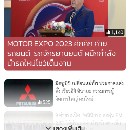
1,140
MOTOR EXPO 2023 คึกคัก ค่าย
รถยนต์-รถจักรยานยนต์ ผนึกกำลัง
นำรถใหม่โชว์เต็มงาน
มิตซูบิชิ เปลี่ยนแม่ทัพ ประกาศแต่ง
ตั้ง เรียวอิจิ อินาบะ กรรมการผู้
จัดการใหญ่ คนใหม่
525
9 ค่ายรถเปิด “คลินิกรถ ลดฝุ่น PM
2.5” ให้ส่วนลดค่าบำรุงรักษา-เช็ก
แสดงเพิ่มเติม