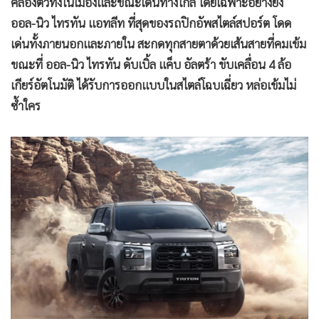
คล่องตัวทั้งในเมืองและขณะเดินทางไกล โดยเฉพาะอย่างยิ่ง
ออล-นิว ไทรทัน แอทลีท ที่สุดของรถปิกอัพสไตล์สปอร์ต โดด
เด่นทั้งภายนอกและภายใน สะกดทุกสายตาด้วยเส้นสายที่คมเข้ม
ขณะที่ ออล-นิว ไทรทัน ดับเบิ้ล แค็บ อัลตร้า ขับเคลื่อน 4 ล้อ
เกียร์อัตโนมัติ ได้รับการออกแบบในสไตล์โฉบเฉี่ยว หล่อเข้มไม่
ซ้ำใคร