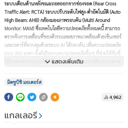
ระบบเตือนด้านหลังขณะถอยออกจากช่องจอด (Rear Cross
Traffic Alert: RCTA) ระบบปรับระดับไฟสูง-ต่ำอัตโนมัติ (Auto
High Beam: AHB) กล้องมองภาพรอบคัน (Multi Around
Monitor: MAM) ซึ่งเทคโนโลยีความปลอดภัยทั้งหมดนี้ สามารถ
ตรวจจับการเคลื่อนที่ของตัวรถและสภาพแวดล้อมด้วยเซ็นเซอร์
และเรดาร์ที่ควบคุมด้วยระบบ AI ได้รอบคัน เพื่อความปลอดภัย
แบบ 360 องศา ทั้งยังมีระบบความปลอดภัยอื่นๆ ที่ช่วยให้ขับขี่
แสดงเพิ่มเติม
ได้ง่ายดายควบคุมรถได้ดังใจ อาทิ ระบบช่วยออกตัวบนทางลาด
ชัน (HSA) ระบบควบคุมความเร็วขณะลงทางลาดชัน (Hill
Descent Control: HDC) ระบบป้องกันล้อล็อกขณะเบรก (ABS)
มิตซูบิชิ มอเตอร์ส
ระบบกระจายแรงดันน้ำมันเบรกแบบอิเล็กทรอนิกส์ (EBD)
ระบบเสริมแรงเบรก (BA) ระบบควบคุมเสถียรภาพการทรงตัว
4,962
(ASC) ระบบป้องกันการลื่นไถล (TCL) ระบบลิมิเต็ดสลิปที่เฟือง
ท้ายแบบควบคุมด้วยเบรก (Active LSD) เสริมด้วยถุงลมนิรภัย 7
แกลเลอรี
ตำแหน่ง