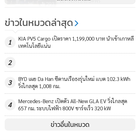
สภาพเครื่องยนต์ฟรี
293
นอกจากนี้ ออล-นิว มิตซูบิชิ ไทรทัน แอทลีท ยังมาพร้อมกับ
"ORA 07" เผยภาพพร้อมสเปก
ข่าวในหมวดล่าสุด
เครื่องยนต์ “ไฮเปอร์พาวเวอร์ เอ็กซ์ทู” (Hyper Power X2) ซึ่งมี
เวอร์ชันไทยก่อนขายจริงพฤศจิกายน
นี้
ระบบเทอร์โบสองสเตจ (Two-stage Turbocharger) และระบบ
6,981
KIA PV5 Cargo เปิดราคา 1,199,000 บาท นำเข้าเกาหลี
1
พวงมาลัยเพาเวอร์แบบไฟฟ้า (Electric Power Steering: EPS)
เทคโนโลยีแน่น
ช่วยให้ขับขี่คล่องตัว ควบคุมได้ดังใจ โดยคุณสมบัติอันโดดเด่น
2
ทั้งหมดนี้เพียบพร้อมอยู่ใน ออล-นิว มิตซูบิชิ ไทรทัน แอทลีท ซึ่ง
มีสีตัวถังให้เลือก 4 สี คือ สีดำ Jet Black Mica สีเทา Graphite
BYD เผย Da Han ซีดานเรือธงรุ่นใหม่ แบต 102.3 kWh
Grey สีขาว White Diamond และพิเศษกับสีส้ม Yamabuki
3
วิ่งไกลสุด 1,008 กม.
Orange Metallic ที่เป็นสีเฉพาะของรุ่นแอทลีท โดดเด่น สะกด
ทุกสายตา และภายในห้องโดยสารยังคงดีไซน์สปอร์ตด้วยการ
Mercedes-Benz เปิดตัว All-New GLA EV วิ่งไกลสุด
4
ตกแต่งทูโทนสีส้ม-ดำ
657 กม. ระบบไฟฟ้า 800V ชาร์จเร็ว 320 kW
ข่าวอื่นในหมวด
ระบบขับเคลื่อน 4 ล้อ “ซูเปอร์ซีเล็คต์ โฟร์วีลไดร์ฟ ทู” (Super
Select 4WD II) เจ้าเดียวในตลาดที่มี 4H ฟูลไทม์ เสริมด้วยระบบ