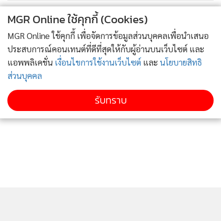
ควบคุมการขับเคลื่อนและสมดุลขณะเข้าโค้ง (Active Yaw
MGR Online ใช้คุกกี้ (Cookies)
Control: AYC) และ 7 โหมดการขับขี่
MGR Online ใช้คุกกี้ เพื่อจัดการข้อมูลส่วนบุคคลเพื่อนำเสนอ
ออล-นิว ไทรทัน แอทลีท ขับเคลื่อน 4 ล้อ (DOUBLE CAB
ประสบการณ์คอนเทนต์ที่ดีที่สุดให้กับผู้อ่านบนเว็บไซต์ และ
แอพพลิเคชั่น
เงื่อนไขการใช้งานเว็บไซต์
และ
นโยบายสิทธิ
ATHLETE 4WD 2.4 AT) และ ออล-นิว ไทรทัน
ส่วนบุคคล
ดับเบิ้ล แค็บ อัลตร้า ขับเคลื่อน 4 ล้อ เกียร์อัตโนมัติ (DOUBLE
CAB 2.4 ULTRA 4WD AT) พร้อมพาคุณไปให้สุดทุกสภาพถนน
รับทราบ
ด้วยระบบขับเคลื่อน 4 ล้อ “ซูเปอร์ซีเล็คต์ โฟร์วีลไดร์ฟ ทู”
(Super Select 4WD II) อันเป็นเอกลักษณ์ของมิตซูบิชิ มอเตอร์ส
โดดเด่นด้วยระบบขับเคลื่อน 4 ล้อฟูลไทม์ (Full-Time All Wheel
Control) ซึ่งสามารถเปลี่ยนโหมดจากระบบขับเคลื่อน 2 ล้อ (2H)
เป็นขับเคลื่อน 4 ล้อแบบฟูลไทม์ (4H) ได้ทันทีแม้ในขณะที่รถ
กำลังเคลื่อนที่ด้วยความเร็วสูง (Shift-on-the-Fly) เสริมความ
ปลอดภัยให้ขับขี่คล่องตัวพร้อมตะลุยทุกสภาพอากาศและทุกรูป
แบบของพื้นผิว ด้วย 7 โหมดการขับขี่ ได้แก่ โหมดปกติ
(Normal), โหมดประหยัดเชื้อเพลิงและรักษ์โลก (Eco), โหมด