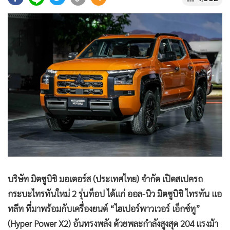
•
Good health & Well-being
•
Green Innovation & SD
•
Management & HR
•
MGR Live
•
Infographic
•
การเมือง
•
ท่องเที่ยว
•
กีฬา
•
ต่างประเทศ
•
Special Scoop
•
เศรษฐกิจ-ธุรกิจ
•
จีน
บริษัท มิตซูบิชิ มอเตอร์ส (ประเทศไทย) จำกัด เปิดสเปครถ
•
ชุมชน-คุณภาพชีวิต
กระบะไทรทันใหม่ 2 รุ่นท็อป ได้แก่ ออล-นิว มิตซูบิชิ ไทรทัน แอ
•
อาชญากรรม
ทลีท ที่มาพร้อมกับเครื่องยนต์ “ไฮเปอร์พาวเวอร์ เอ็กซ์ทู”
•
Motoring
(Hyper Power X2) อันทรงพลัง ด้วยพละกำลังสูงสุด 204 แรงม้า