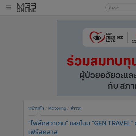
เลือกเครื่องมือท
•
หน้าหลัก
ค้นหา
•
ทันเหตุการณ์
Google
•
ภาคใต้
•
ภูมิภาค
MGR Onl
•
Online Section
ค้นหาขั
•
บันเทิง
•
ผู้จัดการรายวัน
•
คอลัมนิสต์
•
ละคร
•
CbizReview
•
Cyber BIZ
หน้าหลัก
Motoring
ข่าวรถ
•
ผู้จัดกวน
“โฟล์กสวาเกน” เผยโฉม “GEN.TRAVEL” ต
•
Good health & Well-being
•
Green Innovation & SD
เฟิร์สคลาส