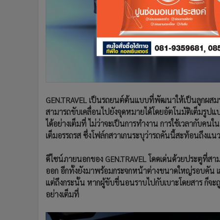
GEN.TRAVEL เป็นรถยนต์ต้นแบบที่พัฒนาให้เป็นลูกผสม
สามารถขับเคลื่อนไปยังจุดหมายได้โดยอัตโนมัติเต็มรูปแบ
ได้อย่างเต็มที่ ไม่ว่าจะเป็นการทำงาน การใช้เวลากับคน
เต็มอรรถรส ซึ่งโฟล์กสวาเกนระบุว่ารถคันนี้สะท้อนถึง
ดีไซน์ภายนอกของ GEN.TRAVEL โดดเด่นด้วยประตูที่สา
ออก อีกทั้งยังมาพร้อมกระจกหน้าต่างขนาดใหญ่รอบคัน เสริ
แต่ถึงกระนั้น หากผู้ขับขี่นอนราบไปกับเบาะโดยสาร ก็จะ
อย่างเต็มที่