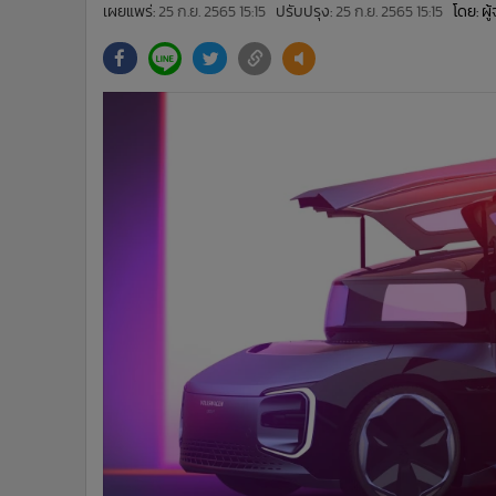
•
Management & HR
เผยแพร่:
25 ก.ย. 2565 15:15
ปรับปรุง:
25 ก.ย. 2565 15:15
โดย: ผ
•
MGR Live
•
Infographic
•
การเมือง
•
ท่องเที่ยว
•
กีฬา
•
ต่างประเทศ
•
Special Scoop
•
เศรษฐกิจ-ธุรกิจ
•
จีน
•
ชุมชน-คุณภาพชีวิต
•
อาชญากรรม
•
Motoring
•
เกม
•
วิทยาศาสตร์
•
SMEs
•
หุ้น