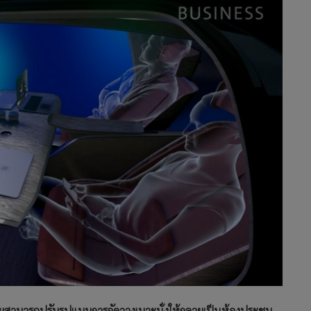
 โดยสามารถปรับรูปแบบการจัดวางเบาะนั่งให้กลายเป็นห้องประชุม