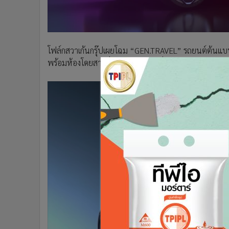
•
อินโดจีน
•
กองทุนรวม
•
Celeb Online
•
Factcheck
โฟล์กสวาเก้นกรุ๊ปเผยโฉม “GEN.TRAVEL” รถยนต์ต้นแบบ
พร้อมห้องโดยสารที่สามารถปรับเปลี่ยนรูปแบบได้อย่า
•
ญี่ปุ่น
•
News1
•
Gotomanager