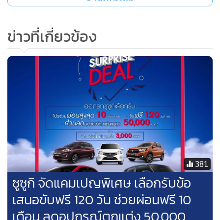
วัลลภ ตรีฤกษ์งาม
ข่าวที่เกี่ยวข้อง
ซูซูกิ แครี่ เป็นหนึ่งในกำลังขับเคลื่อนที่ผลักดันให้ ซูซูกิ มอเตอร์
(ประเทศไทย) มียอดขายที่เติบโตขึ้นเป็นลำดับ แม้ในช่วงวิกฤติที่
สร้างผลกระทบเป็นวงกว้างในช่วงเวลา 2 ปีที่ผ่านมา ทว่า ซูซูกิ
แครี่ ยังสามารถสร้างอัตราเติบโตสวนทิศทางตลาด ด้วยยอดขาย
2,433 คัน ในปี 2563 ซึ่งเพิ่มขึ้น 8% จากปีก่อนหน้า รวมถึงปีที่
ผ่านมาสามารถขยับยอดขายเพิ่มขึ้นเป็น 2,886 คัน เติบโตถึง
18.62% จากปีก่อนหน้า ตอกย้ำถึงความนิยมและความสำคัญ
ของ ซูซูกิ แครี่ ในตลาดประเทศไทย
381
โดยมากกว่า 40% ของลูกค้าซูซูกิ แครี่ จะนำไปปรับโฉมเพื่อ
ซูซูกิ จัดแคมเปญพิเศษ เลือกรับข้อ
รองรับธุรกิจในบทบาทของ “ฟู้ดทรัค” ซึ่งมีอัตราเติบโตเพิ่มขึ้น
เสนอขับฟรี 120 วัน ช่วยผ่อนฟรี 10
ถึง 20% ก่อนที่การแพร่ระบาดของโคโรน่าไวรัส 2019 จะสร้าง
เดือน ลดอุปกรณ์ตกแต่ง 50,000
ผลกระทบโดยตรงต่อการใช้ชีวิต ไล่เรียงไปจนถึงภาพรวมทาง