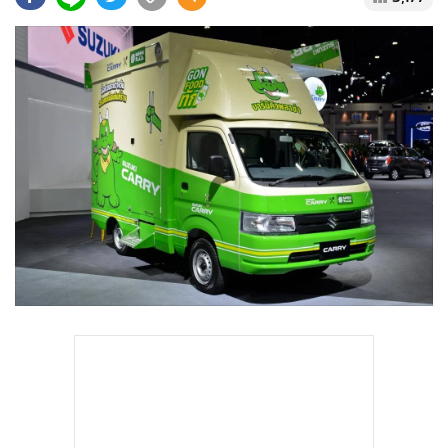
•
Good health & Well-being
•
Green Innovation & SD
•
Management & HR
•
MGR Live
•
Infographic
•
การเมือง
•
ท่องเที่ยว
•
กีฬา
•
ต่างประเทศ
•
Special Scoop
•
เศรษฐกิจ-ธุรกิจ
•
จีน
•
ชุมชน-คุณภาพชีวิต
•
อาชญากรรม
•
Motoring