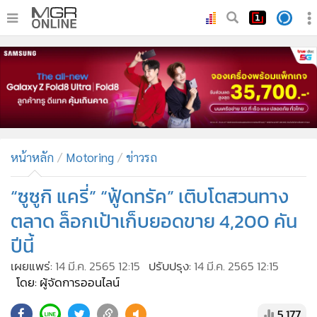
•
หน้าหลัก
•
ทันเหตุการณ์
•
ภาคใต้
•
ภูมิภาค
•
Online Section
หน้าหลัก
Motoring
ข่าวรถ
•
บันเทิง
•
ผู้จัดการรายวัน
“ซูซูกิ แครี่” “ฟู้ดทรัค” เติบโตสวนทาง
•
คอลัมนิสต์
ตลาด ล็อกเป้าเก็บยอดขาย 4,200 คัน
•
ละคร
ปีนี้
•
CbizReview
เผยแพร่:
14 มี.ค. 2565 12:15
ปรับปรุง:
14 มี.ค. 2565 12:15
•
Cyber BIZ
โดย: ผู้จัดการออนไลน์
•
ผู้จัดกวน
5,177