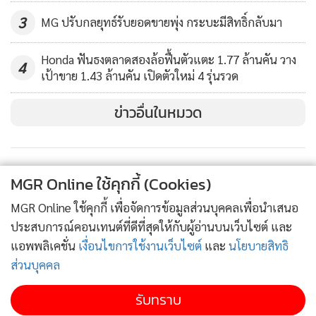
3
MG ปรับกลยุทธ์รับยอดขายพุ่ง กระบะมีสิทธิ์กลับมา
Honda ฟันธงตลาดสองล้อฟื้นตัวแตะ 1.77 ล้านคัน วาง
4
สำหรับการต่อยอดไอเดียการใช้รถในเชิงผู้ประกอบการรุ่นใหม่ที่
เป้าขาย 1.43 ล้านคัน เปิดตัวใหม่ 4 รุ่นรวด
สนใจต้องการมีธุรกิจเป็นของตนเอง เรามีที่ปรึกษาการขายพร้อม
บริการให้คำปรึกษาเกี่ยวกับการออกแบบและตกแต่ง SUZUKI
ข่าวอื่นในหมวด
CARRY นอกจากนั้น ซูซูกิยังได้ร่วมมือกับสถาบันการเงินชั้นนำ
เข้ามาร่วมเป็นเอ็กคลูซีฟลีสซิ่งพร้อมทีมงานคอยให้คำปรึกษา
ทางด้านสินเชื่อ เพื่ออำนวยความสะดวกในการดูแลเรื่องภาระค่า
MGR Online ใช้คุกกี้ (Cookies)
ใช้จ่าย โดยผู้ที่สนใจสามารถสอบถามรายละเอียดและข้อมูลเพิ่ม
MGR Online ใช้คุกกี้ เพื่อจัดการข้อมูลส่วนบุคคลเพื่อนำเสนอ
เติมได้ที่โชว์รูมรถยนต์ซูซูกิทั่วประเทศ พร้อมรับข้อเสนอพิเศษ
ประสบการณ์คอนเทนต์ที่ดีที่สุดให้กับผู้อ่านบนเว็บไซต์ และ
ภายในงานบางกอก อินเตอร์เนชั่นแนล มอเตอร์โชว์ ครั้งที่ 43
แอพพลิเคชั่น
เงื่อนไขการใช้งานเว็บไซต์
และ
นโยบายสิทธิ
ระหว่างวันที่ 23 มีนาคม-3 เมษายน 2565 ณ อาคารชาเลนเจอร์
ส่วนบุคคล
1-3 อิมแพ็ค เมืองทองธานี
รับทราบ
ซูซูกิ คาดการณ์ว่าภาพรวมทางเศรษฐกิจจะเดินไปในทิศทางที่ดี