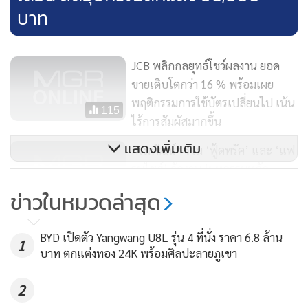
บาท
เศรษฐกิจ ตอกย้ำให้เห็นถึงความอเนกประสงค์และความสำคัญ
ของซูซูกิ แครี่ ที่เป็นมากกว่ายานพาหนะ ทว่ายังเป็นกำลังสำคัญ
ในการสร้างโอกาสช่วงเวลาวิกฤติ ผลักดันให้หลากหลายธุรกิจ
JCB พลิกกลยุทธ์โชว์ผลงาน ยอด
สามารถดำเนินต่อไปได้ ภายใต้ชีวิตวิถีใหม่ (New Normal) ที่มี
ขายเติบโตกว่า 16 % พร้อมเผย
ปัจจัยด้านความปลอดภัยเป็นตัวแปรสำคัญ
พฤติกรรมการใช้บัตรเปลี่ยนไป เน้น
115
ไร้การสัมผัสมากขึ้น
แสดงเพิ่มเติม
กรมพัฒน์ฯ ร่วม ‘ฟู้ดทรัค’ และ ‘แฟ
รนไชส์’ จัดงาน ‘มหกรรมหลัก
ประกันทางธุรกิจนำทรัพย์เข้าถึง
116
ข่าวในหมวดล่าสุด
แหล่งทุน’ สวนเทพปทุม จ.ปทุมธานี
อีวี ไพรมัส เปิดตัว DFSK SERES
BYD เปิดตัว Yangwang U8L รุ่น 4 ที่นั่ง ราคา 6.8 ล้าน
1
รถไฟฟ้า 100 % 2 รุ่น ขายแน่ปีนี้
บาท ตกแต่งทอง 24K พร้อมศิลปะลายภูเขา
ราคา สเปค ยังไม่เคาะ
8,452
2