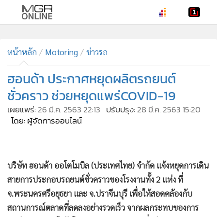
•
หน้าหลัก
•
หน้าหลัก
ทันเหตุการณ์
Motoring
ข่าวรถ
•
ภาคใต้
ฮอนด้า ประกาศหยุดผลิตรถยนต์
•
ภูมิภาค
ชั่วคราว ช่วยหยุดแพร่COVID-19
•
Online Section
เผยแพร่:
26 มี.ค. 2563 22:13
ปรับปรุง:
28 มี.ค. 2563 15:20
•
บันเทิง
โดย: ผู้จัดการออนไลน์
•
ผู้จัดการรายวัน
•
คอลัมนิสต์
•
ละคร
บริษัท ฮอนด้า ออโตโมบิล (ประเทศไทย) จำกัด แจ้งหยุดการเดิน
•
CbizReview
สายการประกอบรถยนต์ชั่วคราวของโรงงานทั้ง 2 แห่ง ที่
•
Cyber BIZ
จ.พระนครศรีอยุธยา และ จ.ปราจีนบุรี เพื่อให้สอดคล้องกับ
•
ผู้จัดกวน
สถานการณ์ตลาดที่ลดลงอย่างรวดเร็ว จากผลกระทบของการ