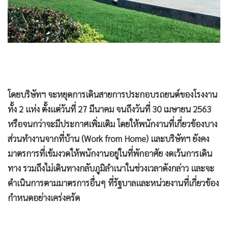
•
เกม
•
วิทยาศาสตร์
•
SMEs
•
หุ้น
•
อินโดจีน
•
กองทุนรวม
โดยบริษัทฯ จะหยุดการเดินสายการประกอบรถยนต์ของโรงงาน
•
Celeb Online
ทั้ง 2 แห่ง ตั้งแต่วันที่ 27 มีนาคม จนถึงวันที่ 30 เมษายน 2563
•
Factcheck
หรือจนกว่าจะมีประกาศเพิ่มเติม โดยให้พนักงานที่เกี่ยวข้องบาง
•
ญี่ปุ่น
ส่วนทำงานจากที่บ้าน (Work from Home) และบริษัทฯ ยังคง
•
News1
มาตรการที่เข้มงวดให้พนักงานอยู่ในที่พักอาศัย งดเว้นการเดิน
•
Gotomanager
ทาง รวมถึงไม่เดินทางกลับภูมิลำเนาในช่วงเวลาดังกล่าว และจะ
ดำเนินการตามมาตรการอื่นๆ ที่รัฐบาลและหน่วยงานที่เกี่ยวข้อง
กำหนดอย่างเคร่งครัด