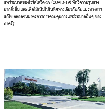
•
Good health & Well-being
แพร่ระบาดของไวรัสโควิด-19 (COVID-19) ที่ทวีความรุนแรง
•
Green Innovation & SD
มากยิ่งขึ้น และเพื่อให้เป็นไปในทิศทางเดียวกันกับแนวทางการ
•
Management & HR
แก้ไข ตลอดจนมาตรการการควบคุมการแพร่ระบาดอื่นๆ ของ
•
MGR Live
ภาครัฐ
•
Infographic
•
การเมือง
•
ท่องเที่ยว
•
กีฬา
•
ต่างประเทศ
•
Special Scoop
•
เศรษฐกิจ-ธุรกิจ
•
จีน
•
ชุมชน-คุณภาพชีวิต
•
อาชญากรรม
•
Motoring