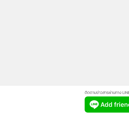
•
Management & HR
•
MGR Live
•
Infographic
•
การเมือง
•
ท่องเที่ยว
•
กีฬา
•
ต่างประเทศ
•
Special Scoop
•
เศรษฐกิจ-ธุรกิจ
•
จีน
•
ชุมชน-คุณภาพชีวิต
•
อาชญากรรม
ติดตามข่าวสารผ่านทาง LIN
•
Motoring
•
เกม
•
วิทยาศาสตร์
•
SMEs
•
หุ้น