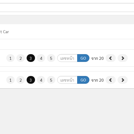
ี่ใช้
t Car
ine
้นสูง
GO
1
2
3
4
5
จาก 20
GO
1
2
3
4
5
จาก 20