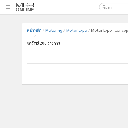
เลือกเครื่องมือท
•
หน้าหลัก
ค้นหา
•
ทันเหตุการณ์
หน้าหลัก
Motoring
Motor Expo
Motor Expo : Concep
Google
•
ภาคใต้
ผลลัพธ์ 200 รายการ
•
ภูมิภาค
MGR Onl
•
Online Section
ค้นหาขั
•
บันเทิง
•
ผู้จัดการรายวัน
•
คอลัมนิสต์
•
ละคร
•
CbizReview
•
Cyber BIZ
•
ผู้จัดกวน
•
Good health & Well-being
•
Green Innovation & SD