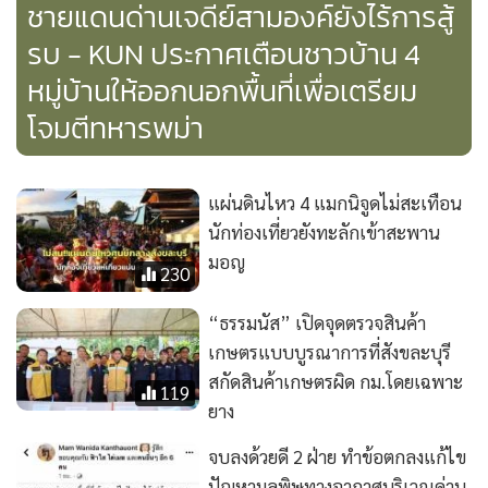
ชายแดนด่านเจดีย์สามองค์ยังไร้การสู้
รบ - KUN ประกาศเตือนชาวบ้าน 4
หมู่บ้านให้ออกนอกพื้นที่เพื่อเตรียม
โจมตีทหารพม่า
แผ่นดินไหว 4 แมกนิจูดไม่สะเทือน
นักท่องเที่ยวยังทะลักเข้าสะพาน
มอญ
230
“ธรรมนัส” เปิดจุดตรวจสินค้า
เกษตรแบบบูรณาการที่สังขละบุรี
สกัดสินค้าเกษตรผิด กม.โดยเฉพาะ
119
ยาง
จบลงด้วยดี 2 ฝ่าย ทำข้อตกลงแก้ไข
ปัญหามลพิษทางอากาศบริเวณด่าน