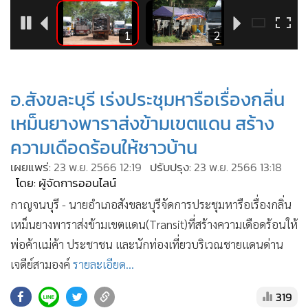
•
Good health & Well-being
•
Green Innovation & SD
5
1
2
•
Management & HR
•
MGR Live
•
Infographic
อ.สังขละบุรี เร่งประชุมหารือเรื่องกลิ่น
•
การเมือง
เหม็นยางพาราส่งข้ามเขตแดน สร้าง
•
ท่องเที่ยว
ความเดือดร้อนให้ชาวบ้าน
•
กีฬา
เผยแพร่:
23 พ.ย. 2566 12:19
ปรับปรุง:
23 พ.ย. 2566 13:18
•
ต่างประเทศ
โดย: ผู้จัดการออนไลน์
•
Special Scoop
กาญจนบุรี - นายอำเภอสังขละบุรีจัดการประชุมหารือเรื่องกลิ่น
•
เศรษฐกิจ-ธุรกิจ
เหม็นยางพาราส่งข้ามเขตแดน(Transit)ที่สร้างความเดือดร้อนให้
•
จีน
พ่อค้าแม่ค้า ประชาชน และนักท่องเที่ยวบริเวณชายแดนด่าน
•
ชุมชน-คุณภาพชีวิต
เจดีย์สามองค์
รายละเอียด...
•
อาชญากรรม
319
•
Motoring