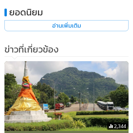
•
เกม
ยอดนิยม
•
วิทยาศาสตร์
•
SMEs
อ่านเพิ่มเติม
•
หุ้น
•
อินโดจีน
ข่าวที่เกี่ยวข้อง
•
กองทุนรวม
•
Celeb Online
•
Factcheck
•
ญี่ปุ่น
•
News1
•
Gotomanager
2,344