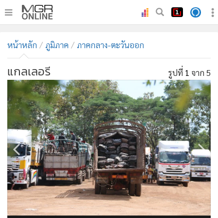
•
หน้าหลัก
หน้าหลัก
ภูมิภาค
ภาคกลาง-ตะวันออก
•
ทันเหตุการณ์
•
ภาคใต้
แกลเลอรี
รูปที่
1
จาก 5
•
ภูมิภาค
•
Online Section
•
บันเทิง
•
ผู้จัดการรายวัน
•
คอลัมนิสต์
•
ละคร
•
CbizReview
•
Cyber BIZ
•
ผู้จัดกวน