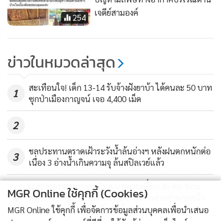
เจดีย์สามองค์
254
ข่าวในหมวดล่าสุด
สะเทือนใจ! เด็ก 13-14 รับจ้างฝังยาบ้า ได้คนละ 50 บาท
1
ซุกป่าเมืองกาญจน์ เจอ 4,400 เม็ด
2
ชลประทานตราดเฝ้าระวังน้ำล้นอ่างฯ หลังฝนตกหนักต่อ
3
เนื่อง 3 อ่างน้ำเกินความจุ ล้นสปิลเวย์แล้ว
ฝ่ายปกครองทองผาภูมิรวบแรงงานเถื่อน 45 คน ซ่อน
MGR Online ใช้คุกกี้ (Cookies)
4
ตัวกลางป่าชุมชนเกริงกระเวีย สารภาพจ่ายค่านายหน้า
สูงสุด 4.5 หมื่นบาท หวังลอบไปทำงานมาเลเซีย
MGR Online ใช้คุกกี้ เพื่อจัดการข้อมูลส่วนบุคคลเพื่อนำเสนอ