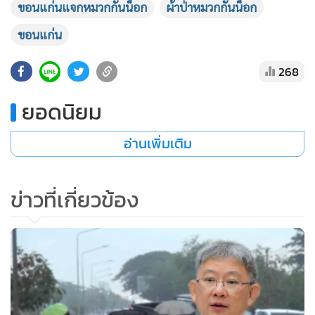
ขอนแก่นแจกหมวกกันน็อก
ผ้าป่าหมวกกันน็อก
•
เกม
•
วิทยาศาสตร์
ขอนแก่น
•
SMEs
268
•
หุ้น
•
อินโดจีน
ยอดนิยม
•
กองทุนรวม
อ่านเพิ่มเติม
•
Celeb Online
•
Factcheck
•
ญี่ปุ่น
ข่าวที่เกี่ยวข้อง
•
News1
•
Gotomanager