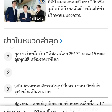
ทีทีบี หนุนเอสเอ็มอี ผ่าน “สินเชื่อ
ธุรกิจ ทีทีบี เอสเอ็มอี”พร้อมให้คำ
ปรึกษาแบบองค์รวม
141
ข่าวในหมวดล่าสุด
อุดรฯ เร่งเครื่องรับ “พืชสวนโลก 2569” ระดม 15 คณะ
1
ลุยทุกมิติ หวังผงาดเวทีโลก
2
(คลิป)สวดพระอภิธรรม"ฮลุน"คืนแรก ชมรมศิษย์เก่า
3
จุฬาฯร่วมเป็นเจ้าภาพ
สุดเวทนา! พ่อแม่ญาติทยอยถูกจับหมด เหลือพี่สาว 17
4
เลี้ยงน้อง 2 ขวบลำพัง ขอข้าวเพื่อนบ้านประทังชีวิต