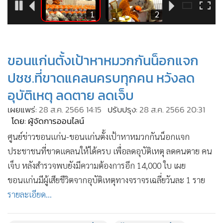
•
Good health & Well-being
5
1
2
•
Green Innovation & SD
•
Management & HR
•
MGR Live
ขอนแก่นตั้งเป้าหาหมวกกันน็อกแจก
•
Infographic
ปชช.ที่ขาดแคลนครบทุกคน หวังลด
•
การเมือง
อุบัติเหตุ ลดตาย ลดเจ็บ
•
ท่องเที่ยว
•
กีฬา
เผยแพร่:
28 ส.ค. 2566 14:15
ปรับปรุง:
28 ส.ค. 2566 20:31
โดย: ผู้จัดการออนไลน์
•
ต่างประเทศ
ศูนย์ข่าวขอนแก่น-ขอนแก่นตั้งเป้าหาหมวกกันน็อกแจก
•
Special Scoop
ประชาชนที่ขาดแคลนให้ได้ครบ เพื่อลดอุบัติเหตุ ลดคนตาย คน
•
เศรษฐกิจ-ธุรกิจ
เจ็บ หลังสำรวจพบยังมีความต้องการอีก 14,000 ใบ เผย
•
จีน
ขอนแก่นมีผู้เสียชีวิตจากอุบัติเหตุทางจราจรเฉลี่ยวันละ 1 ราย
•
ชุมชน-คุณภาพชีวิต
รายละเอียด...
•
อาชญากรรม
•
Motoring