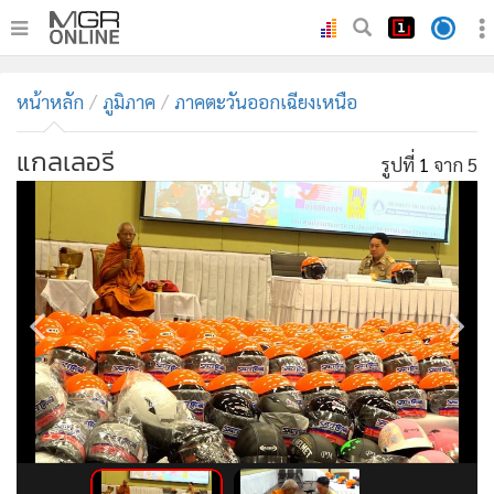
•
หน้าหลัก
หน้าหลัก
ภูมิภาค
ภาคตะวันออกเฉียงเหนือ
•
ทันเหตุการณ์
•
ภาคใต้
แกลเลอรี
รูปที่
1
จาก 5
•
ภูมิภาค
•
Online Section
•
บันเทิง
•
ผู้จัดการรายวัน
•
คอลัมนิสต์
•
ละคร
•
CbizReview
•
Cyber BIZ
•
ผู้จัดกวน