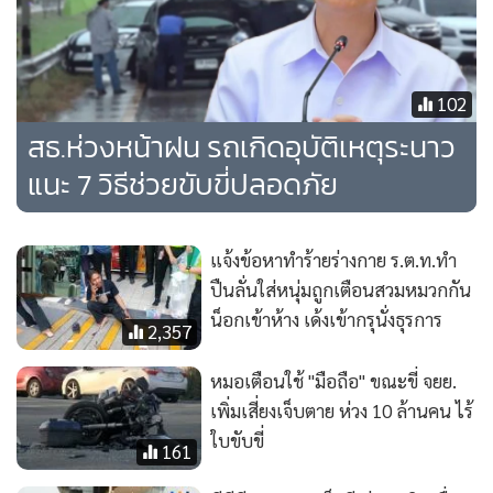
102
สธ.ห่วงหน้าฝน รถเกิดอุบัติเหตุระนาว
แนะ 7 วิธีช่วยขับขี่ปลอดภัย
แจ้งข้อหาทำร้ายร่างกาย ร.ต.ท.ทำ
ปืนลั่นใส่หนุ่มถูกเตือนสวมหมวกกัน
น็อกเข้าห้าง เด้งเข้ากรุนั่งธุรการ
2,357
หมอเตือนใช้ "มือถือ" ขณะขี่ จยย.
เพิ่มเสี่ยงเจ็บตาย ห่วง 10 ล้านคน ไร้
ใบขับขี่
161